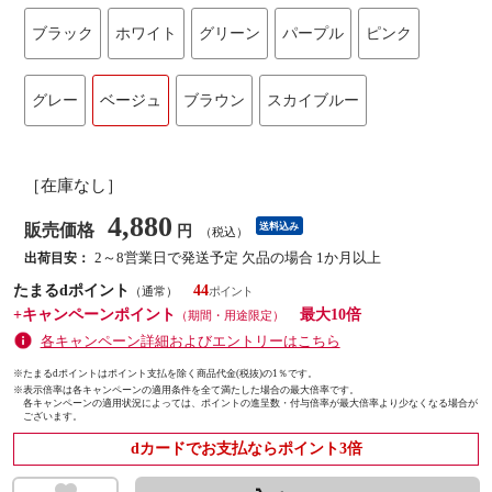
ブラック
ホワイト
グリーン
パープル
ピンク
グレー
ベージュ
ブラウン
スカイブルー
［在庫なし］
4,880
販売価格
送料込み
円
（税込）
2～8営業日で発送予定 欠品の場合 1か月以上
出荷目安：
たまるdポイント
44
（通常）
+キャンペーンポイント
最大10倍
（期間・用途限定）
各キャンペーン詳細およびエントリーはこちら
※たまるdポイントはポイント支払を除く商品代金(税抜)の1％です。
※
表示倍率は各キャンペーンの適用条件を全て満たした場合の最大倍率です。
各キャンペーンの適用状況によっては、ポイントの進呈数・付与倍率が最大倍率より少なくなる場合が
ございます。
dカードでお支払ならポイント3倍