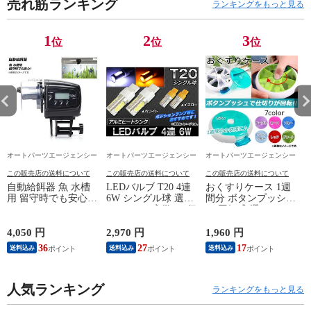
売れ筋ランキング
ランキングをもっと見る
1
2
3
位
位
位
オートパーツエージェンシー
オートパーツエージェンシー
オートパーツエージェンシー
この販売店の送料について
この販売店の送料について
この販売店の送料について
自動給餌器 魚 水槽
LEDバルブ T20 4連
おくすりケース 1週
用 留守時でも安心！
6W シングル球 選べ
間分 ボタンプッシ
13/14
AP-UJ0495
る2カラー 入数：2個
ュ/回転式 選べる7カ
AP-6HPW-T20
ラー AP-TH719
L
4,050 円
2,970 円
1,960 円
9
36
27
17
送料込み
送料込み
送料込み
人気ランキング
ランキングをもっと見る