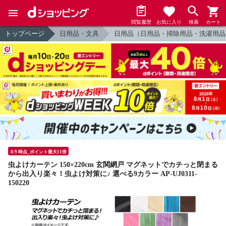
閲覧履歴
お気に入り
検索
カート
トップページ
日用品・文具
日用品（日用品・掃除用品・洗濯用品
8/9 時点_ポイント最大11倍
虫よけカーテン 150×220cm 玄関網戸 マグネットでカチっと閉まる
から出入り楽々！虫よけ対策に♪ 選べる9カラー AP-UJ0311-
150220