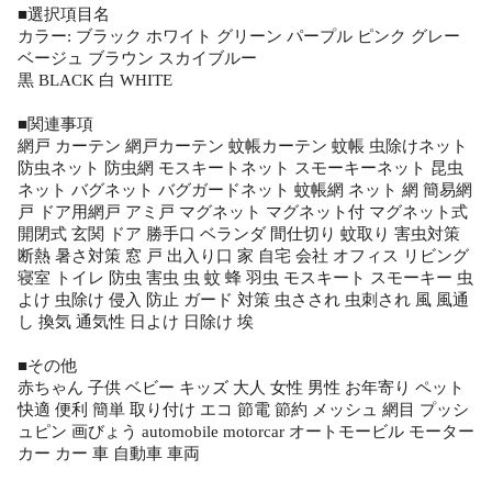
■選択項目名
カラー: ブラック ホワイト グリーン パープル ピンク グレー
ベージュ ブラウン スカイブルー
黒 BLACK 白 WHITE
■関連事項
網戸 カーテン 網戸カーテン 蚊帳カーテン 蚊帳 虫除けネット
防虫ネット 防虫網 モスキートネット スモーキーネット 昆虫
ネット バグネット バグガードネット 蚊帳網 ネット 網 簡易網
戸 ドア用網戸 アミ戸 マグネット マグネット付 マグネット式
開閉式 玄関 ドア 勝手口 ベランダ 間仕切り 蚊取り 害虫対策
断熱 暑さ対策 窓 戸 出入り口 家 自宅 会社 オフィス リビング
寝室 トイレ 防虫 害虫 虫 蚊 蜂 羽虫 モスキート スモーキー 虫
よけ 虫除け 侵入 防止 ガード 対策 虫さされ 虫刺され 風 風通
し 換気 通気性 日よけ 日除け 埃
■その他
赤ちゃん 子供 ベビー キッズ 大人 女性 男性 お年寄り ペット
快適 便利 簡単 取り付け エコ 節電 節約 メッシュ 網目 プッシ
ュピン 画びょう automobile motorcar オートモービル モーター
カー カー 車 自動車 車両