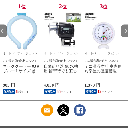
1
2
3
位
位
位
オートパーツエージェンシー
オートパーツエージェンシー
オートパーツエージェンシー
この販売店の送料について
この販売店の送料について
この販売店の送料について
ネッククーラー 03＃
自動給餌器 魚 水槽
ミニ温湿度計 室内用
ブルー Lサイズ 首ま
用 留守時でも安心！
お部屋の温度管理
わりひんやり、繰り
AP-UJ0495
に！ AP-UJ0707
i
返し使える！ NC-
L03BL
903 円
4,050 円
1,370 円
5
8
36
12
送料込み
送料込み
送料込み