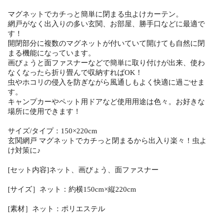
マグネットでカチっと簡単に閉まる虫よけカーテン。
網戸がなく出入りの多い玄関、お部屋、勝手口などに最適で
す！
開閉部分に複数のマグネットが付いていて開けても自然に閉
まる機能になっています。
画びょうと面ファスナーなどで簡単に取り付けが出来、使わ
なくなったら折り畳んで収納すればOK！
虫やホコリの侵入を防ぎながら風通しもよく快適に過ごせま
す。
キャンプカーやペット用ドアなど使用用途は色々。お好きな
場所に使用できます！
サイズ/タイプ：150×220cm
玄関網戸 マグネットでカチっと閉まるから出入り楽々！虫よ
け対策に♪
[セット内容]ネット、画びょう、面ファスナー
[サイズ］ネット：約横150cm×縦220cm
[素材］ネット：ポリエステル