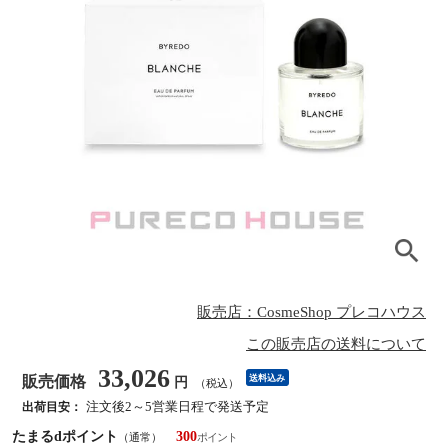
販売店：CosmeShop プレコハウス
この販売店の送料について
33,026
販売価格
送料込み
円
（税込）
注文後2～5営業日程で発送予定
出荷目安：
たまるdポイント
300
（通常）