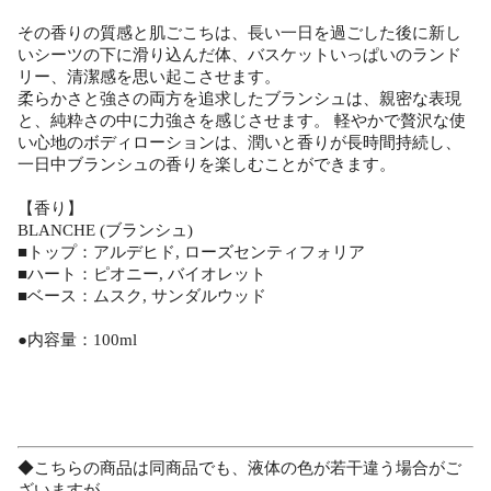
その香りの質感と肌ごこちは、長い一日を過ごした後に新し
いシーツの下に滑り込んだ体、バスケットいっぱいのランド
リー、清潔感を思い起こさせます。
柔らかさと強さの両方を追求したブランシュは、親密な表現
と、純粋さの中に力強さを感じさせます。 軽やかで贅沢な使
い心地のボディローションは、潤いと香りが長時間持続し、
一日中ブランシュの香りを楽しむことができます。
【香り】
BLANCHE (ブランシュ)
■トップ：アルデヒド, ローズセンティフォリア
■ハート：ピオニー, バイオレット
■ベース：ムスク, サンダルウッド
●内容量：100ml
◆こちらの商品は同商品でも、液体の色が若干違う場合がご
ざいますが、