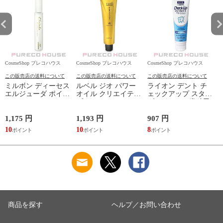
CosmeShop プレコハウス
CosmeShop プレコハウス
CosmeShop プレコハウス
C
この販売店の送料について
この販売店の送料について
この販売店の送料について
ミルボン ディーセス
ルベル ジオ パワー
ライオン デント チ
エルジューダ ポイン
オイル クリエイティ
ェックアップ スタン
トケアスティック
ブホールド (ヘアス
ダード 135g (歯科用･
(ヘアスティック)
タイリング) 100g
医薬部外品) #マイル
15ml
ドピュアミント
1,175 円
1,193 円
907 円
9
2
10
10
8
8
商品を探す
ヘルプ／お問い合わせ