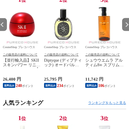
位
位
位
CosmeShop プレコハウス
CosmeShop プレコハウス
CosmeShop プレコハウス
C
この販売店の送料について
この販売店の送料について
この販売店の送料について
【並行輸入品】SKII
Diptyque (ディプティ
シュウウエムラ アル
スキンパワー リニュ
ック) オードパルフ
ティム8∞ スブリム
ー クリーム 100g 【
ァン オルフェオン
ビューティ クレンジ
SK2 SK-2 SKII SK-II
75ml
ング オイルn 450ml
エスケーツー 】
26,400 円
25,795 円
11,742 円
5
240
234
106
5
送料込み
送料込み
送料込み
人気ランキング
ランキングをもっと見る
1
2
3
位
位
位