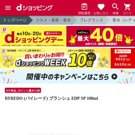
閲覧履歴
お気に入り
検索
カート
トップページ
コスメ・美容・香水
フレグランス
香水（レデ
8/8 時点_ポイント最大11倍
BYREDO (バイレード) ブランシュ EDP SP 100ml