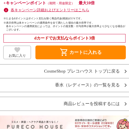
+キャンペーンポイント
最大10倍
（期間・用途限定）
各キャンペーン詳細およびエントリーはこちら
※たまるdポイントはポイント支払を除く商品代金(税抜)の1％です。
※
表示倍率は各キャンペーンの適用条件を全て満たした場合の最大倍率です。
各キャンペーンの適用状況によっては、ポイントの進呈数・付与倍率が最大倍率より少なくなる場合が
ございます。
dカードでお支払ならポイント3倍
shopping_cart
カートに入れる
お気に入り
CosmeShop プレコハウス トップに戻る
香水（レディース）の一覧を見る
商品レビューを投稿するには