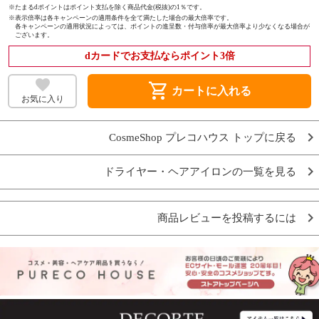
※たまるdポイントはポイント支払を除く商品代金(税抜)の1％です。
※
表示倍率は各キャンペーンの適用条件を全て満たした場合の最大倍率です。
各キャンペーンの適用状況によっては、ポイントの進呈数・付与倍率が最大倍率より少なくなる場合が
ございます。
dカードでお支払ならポイント3倍
shopping_cart
カートに入れる
お気に入り
CosmeShop プレコハウス トップに戻る
ドライヤー・ヘアアイロンの一覧を見る
商品レビューを投稿するには