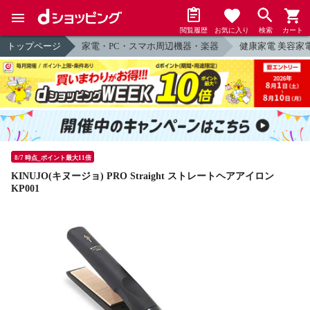
閲覧履歴
お気に入り
検索
カート
トップページ
家電・PC・スマホ周辺機器・楽器
健康家電 美容家
8/7 時点_ポイント最大11倍
KINUJO(キヌージョ) PRO Straight ストレートヘアアイロン
KP001