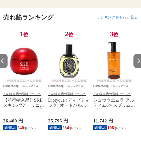
売れ筋ランキング
ランキングをもっと見る
1
2
3
位
位
位
CosmeShop プレコハウス
CosmeShop プレコハウス
CosmeShop プレコハウス
C
この販売店の送料について
この販売店の送料について
この販売店の送料について
【並行輸入品】SKII
Diptyque (ディプティ
シュウウエムラ アル
スキンパワー リニュ
ック) オードパルフ
ティム8∞ スブリム
ー クリーム 100g 【
ァン オルフェオン
ビューティ クレンジ
SK2 SK-2 SKII SK-II
75ml
ング オイルn 450ml
エスケーツー 】
26,400 円
25,795 円
11,742 円
5
240
234
106
5
送料込み
送料込み
送料込み