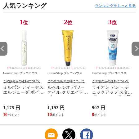
人気ランキング
ランキングをもっと見る
1
2
3
位
位
位
CosmeShop プレコハウス
CosmeShop プレコハウス
CosmeShop プレコハウス
C
この販売店の送料について
この販売店の送料について
この販売店の送料について
ミルボン ディーセス
ルベル ジオ パワー
ライオン デント チ
エルジューダ ポイン
オイル クリエイティ
ェックアップ スタン
トケアスティック
ブホールド (ヘアス
ダード 135g (歯科用･
(ヘアスティック)
タイリング) 100g
医薬部外品) #マイル
15ml
ドピュアミント
1,175 円
1,193 円
907 円
4
10
10
8
3