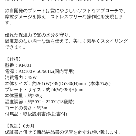
独自開発のプレートは髪にやさしいソフトなアプローチで、
摩擦ダメージを抑え、ストレスフリーな操作性を実現しま
す。
優れた保湿力で髪の水分を守り、
温度差のない均一な熱を伝えて、美しく素早くスタイリング
できます。
【仕様】
型番：KP001
電源：AC100V 50/60Hz(国内専用)
消費電力：45W
本体サイズ：約261(W)×39(D)×30(H)mm（本体のみ）
プレート・サイズ：約24(W)×90(H)mm
本体重量：約235g
温度調節：約50℃～220℃(18段階)
コードの長さ：約3m
付属品：取扱説明書(保証書付)
【保証】6カ月
保証書と併せて商品納品書の保管を必ずお願い致します。