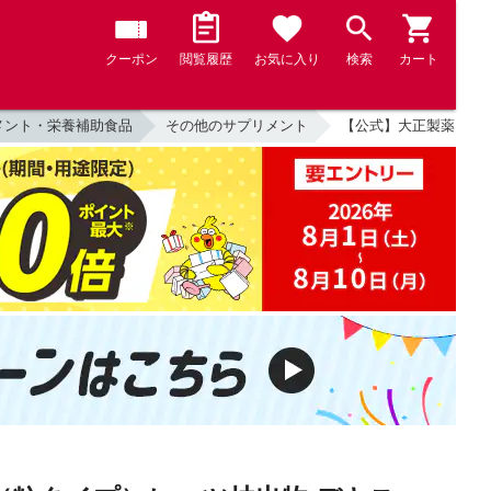
クーポン
閲覧履歴
お気に入り
検索
カート
メント・栄養補助食品
その他のサプリメント
【公式】大正製薬 血圧が