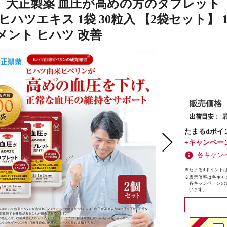
】大正製薬 血圧が高めの方のタブレット
ヒハツエキス 1袋 30粒入 【2袋セット】 
メント ヒハツ 改善
販売価格
出荷目安：
たまるdポイ
+キャンペー
各キャン
※たまるdポイントは
※
表示倍率は各キャ
各キャンペーンの
います。