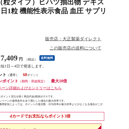
（粒タイプ）ヒハツ抽出物 デキス
1日1粒 機能性表示食品 血圧 サプリ
販売店：大正製薬ダイレクト
この販売店の送料について
7,409
送料無料
円
（税込）
最短1日～4日で発送します。
ント
68
（通常）
ンポイント
最大10倍
（期間・用途限定）
ペーン詳細およびエントリーはこちら
ポイント支払を除く商品代金(税抜)の1％です。
ンペーンの適用条件を全て満たした場合の最大倍率です。
適用状況によっては、ポイントの進呈数・付与倍率が最大倍率より少なくなる場合がござ
dカードでお支払ならポイント3倍