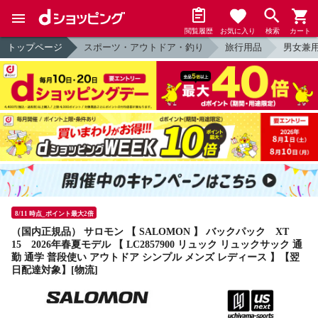
閲覧履歴
お気に入り
検索
カート
トップページ
スポーツ・アウトドア・釣り
旅行用品
男女兼
8/11 時点_ポイント最大2倍
（国内正規品） サロモン 【 SALOMON 】 バックパック XT
15 2026年春夏モデル 【 LC2857900 リュック リュックサック 通
勤 通学 普段使い アウトドア シンプル メンズ レディース 】【翌
日配達対象】[物流]