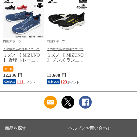
内山スポーツ
内山スポーツ
この販売店の送料について
この販売店の送料について
ミズノ 【 MIZUNO
ミズノ 【 MIZUNO
】 野球 トレーニン
】 メンズ ランニン
グシューズ ミズノプ
グシューズ ウエーブ
ロ クッションレボラ
セール
ライダー 29 SW 2026
ン プロ 2026年継続
年春夏新色 【
12,236 円
13,608 円
モデル 【 11GT2502
J1GC2504 陸上 WAVE
111
123
送料込み
送料込み
トレシュー 練習 ト
RIDER ウェーブライ
レーニング 部活 幅
ダー ジョギング ト
広 ワイド 3E 男性 】
レーニング スーパー
【翌日配達対象】[自
ワイド 幅広 4E 男性
社]
】【翌日配達対象】
[自社]
商品を探す
ヘルプ／お問い合わせ