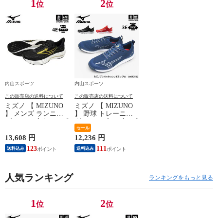
1
2
位
位
内山スポーツ
内山スポーツ
この販売店の送料について
この販売店の送料について
ミズノ 【 MIZUNO
ミズノ 【 MIZUNO
】 メンズ ランニン
】 野球 トレーニン
グシューズ ウエーブ
グシューズ ミズノプ
ライダー 29 SW 2026
ロ クッションレボラ
セール
年春夏新色 【
ン プロ 2026年継続
13,608 円
12,236 円
J1GC2504 陸上 WAVE
モデル 【 11GT2502
123
111
送料込み
送料込み
RIDER ウェーブライ
トレシュー 練習 ト
ダー ジョギング ト
レーニング 部活 幅
レーニング スーパー
広 ワイド 3E 男性 】
ワイド 幅広 4E 男性
人気ランキング
【翌日配達対象】[自
ランキングをもっと見る
】【翌日配達対象】
社]
[自社]
1
2
位
位