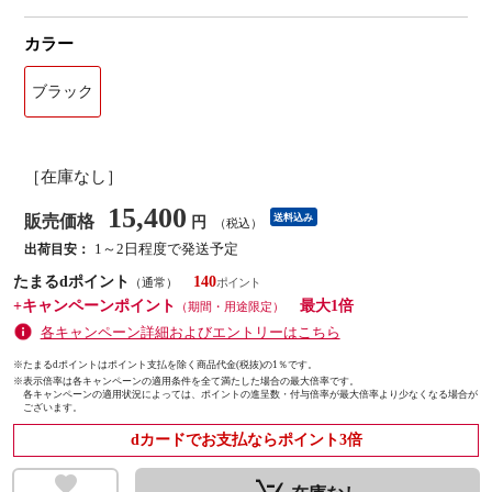
カラー
ブラック
［在庫なし］
15,400
販売価格
送料込み
円
（税込）
1～2日程度で発送予定
出荷目安：
たまるdポイント
140
（通常）
+キャンペーンポイント
最大1倍
（期間・用途限定）
各キャンペーン詳細およびエントリーはこちら
※たまるdポイントはポイント支払を除く商品代金(税抜)の1％です。
※
表示倍率は各キャンペーンの適用条件を全て満たした場合の最大倍率です。
各キャンペーンの適用状況によっては、ポイントの進呈数・付与倍率が最大倍率より少なくなる場合が
ございます。
dカードでお支払ならポイント3倍