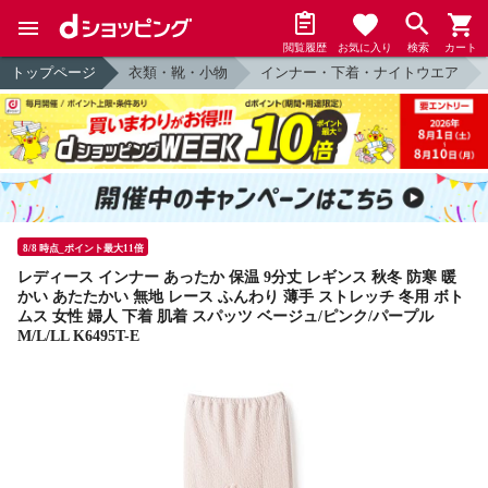
閲覧履歴
お気に入り
検索
カート
トップページ
衣類・靴・小物
インナー・下着・ナイトウエア
8/8 時点_ポイント最大11倍
レディース インナー あったか 保温 9分丈 レギンス 秋冬 防寒 暖
かい あたたかい 無地 レース ふんわり 薄手 ストレッチ 冬用 ボト
ムス 女性 婦人 下着 肌着 スパッツ ベージュ/ピンク/パープル
M/L/LL K6495T-E