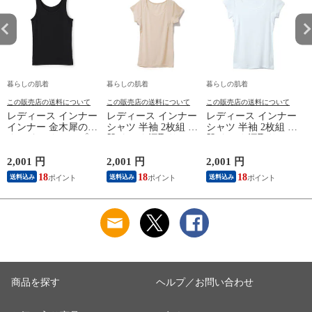
暮らしの肌着
暮らしの肌着
暮らしの肌着
この販売店の送料について
この販売店の送料について
この販売店の送料について
レディース インナー
レディース インナー
レディース インナー
インナー 金木犀のめ
シャツ 半袖 2枚組 素
シャツ 半袖 2枚組 素
ぐみ タンクトップ
肌ドライ 汗取り フ
肌ドライ 汗取り フ
保湿 金木犀 加工 し
レンチ袖 脇汗 汗取
レンチ袖 脇汗 汗取
っとり 保湿 ストレ
り インナーシャツ
り インナーシャツ
2,001 円
2,001 円
2,001 円
1
ッチ ボタニカル タ
パッド付き 春夏 汗
パッド付き 春夏 汗
18
18
18
送料込み
送料込み
送料込み
ンクトップ 秋冬 お
染み 防止 汗 対策 綿
染み 防止 汗 対策 綿
肌に優しい 乾燥肌
混 汗とり パット付
混 汗とり パット付
L
乾燥 キンモクセイ
き 吸汗速乾 白鷲ニ
き 吸汗速乾 白鷲ニ
婦人 女性 下着 肌着
ット工業 S5022B-RT
ット工業 S5022B-RT
24AW M/L/LL
涼しい 肌着
涼しい 肌着
M5480P-E 防寒
商品を探す
ヘルプ／お問い合わせ