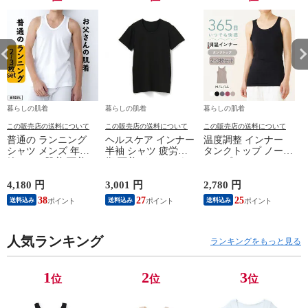
暮らしの肌着
暮らしの肌着
暮らしの肌着
この販売店の送料について
この販売店の送料について
この販売店の送料について
普通の ランニング
ヘルスケア インナー
温度調整 インナー
シャツ メンズ 年間
半袖 シャツ 疲労回
タンクトップ ノース
綿100 % 肌着 下着 U
復 下着 インナーウ
リーブ レディース
首 Uネック 普通 タ
ェア 血行促進 遠赤
調温 女性 婦人 下着
ンクトップ ノースリ
外線 疲労軽減 ボデ
オフホワイト/ブラウ
4,180 円
3,001 円
2,780 円
2
ーブ インナー 紳士
ィケア 健康 プレゼ
ン/ブラック/チャコ
38
27
25
送料込み
送料込み
送料込み
男性 シニア 抗菌 防
ント ギフト ヘルス
ールグレー/ピンク
臭 敬老の日 父の日
ケア 一般医療機器
M/L/LL M9210T-E
M
白 M/L/LL M0100X-E
メンズ 男性 紳士 マ
人気ランキング
イナスイオン ゲルマ
ランキングをもっと見る
ニウム 25AW
K1160L-E
1
2
3
位
位
位