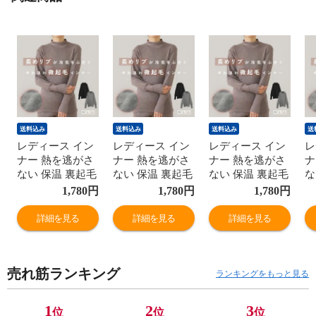
送料込み
送料込み
送料込み
送
レディース イン
レディース イン
レディース イン
レ
ナー 熱を逃がさ
ナー 熱を逃がさ
ナー 熱を逃がさ
ナ
ない 保温 裏起毛
ない 保温 裏起毛
ない 保温 裏起毛
な
ハイネック リブ
ハイネック リブ
ハイネック リブ
ハ
1,780
円
1,780
円
1,780
円
付き 暖かい 秋冬
付き 暖かい 秋冬
付き 暖かい 秋冬
付
婦人 女性 下着
婦人 女性 下着
婦人 女性 下着
婦
詳細を見る
詳細を見る
詳細を見る
肌着 24AW ブラ
肌着 24AW ブラ
肌着 24AW ブラ
肌
ック/チャコール
ック/チャコール
ック/チャコール
ッ
グレー/ブラウン
グレー/ブラウン
グレー/ブラウン
グ
売れ筋ランキング
M/L/LL K6450T-E
M/L/LL K6450T-E
M/L/LL K6450T-E
M/
ランキングをもっと見る
防寒
防寒
防寒
防
1
2
3
位
位
位