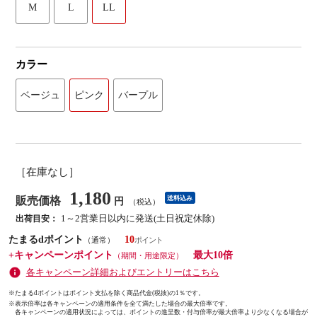
M
L
LL
カラー
ベージュ
ピンク
バープル
［在庫なし］
1,180
販売価格
送料込み
円
（税込）
1～2営業日以内に発送(土日祝定休除)
出荷目安：
たまるdポイント
10
（通常）
+キャンペーンポイント
最大10倍
（期間・用途限定）
各キャンペーン詳細およびエントリーはこちら
※たまるdポイントはポイント支払を除く商品代金(税抜)の1％です。
※
表示倍率は各キャンペーンの適用条件を全て満たした場合の最大倍率です。
各キャンペーンの適用状況によっては、ポイントの進呈数・付与倍率が最大倍率より少なくなる場合が