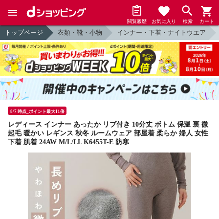
閲覧履歴
お気に入り
検索
カート
トップページ
衣類・靴・小物
インナー・下着・ナイトウエア
8/7 時点_ポイント最大11倍
レディース インナー あったか リブ付き 10分丈 ボトム 保温 裏 微
起毛 暖かい レギンス 秋冬 ルームウェア 部屋着 柔らか 婦人 女性
下着 肌着 24AW M/L/LL K6455T-E 防寒