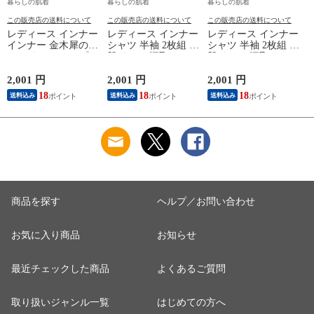
暮らしの肌着
暮らしの肌着
暮らしの肌着
この販売店の送料について
この販売店の送料について
この販売店の送料について
レディース インナー
レディース インナー
レディース インナー
インナー 金木犀のめ
シャツ 半袖 2枚組 素
シャツ 半袖 2枚組 素
ぐみ タンクトップ
肌ドライ 汗取り フ
肌ドライ 汗取り フ
保湿 金木犀 加工 し
レンチ袖 脇汗 汗取
レンチ袖 脇汗 汗取
っとり 保湿 ストレ
り インナーシャツ
り インナーシャツ
2,001 円
2,001 円
2,001 円
1
ッチ ボタニカル タ
パッド付き 春夏 汗
パッド付き 春夏 汗
18
18
18
送料込み
送料込み
送料込み
ンクトップ 秋冬 お
染み 防止 汗 対策 綿
染み 防止 汗 対策 綿
肌に優しい 乾燥肌
混 汗とり パット付
混 汗とり パット付
L
乾燥 キンモクセイ
き 吸汗速乾 白鷲ニ
き 吸汗速乾 白鷲ニ
婦人 女性 下着 肌着
ット工業 S5022B-RT
ット工業 S5022B-RT
24AW M/L/LL
涼しい 肌着
涼しい 肌着
M5480P-E 防寒
商品を探す
ヘルプ／お問い合わせ
お気に入り商品
お知らせ
最近チェックした商品
よくあるご質問
取り扱いジャンル一覧
はじめての方へ