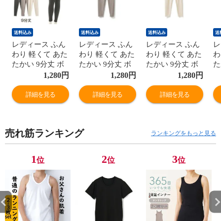
送料込み
送料込み
送料込み
送
レディース ふん
レディース ふん
レディース ふん
レ
わり 軽くて あた
わり 軽くて あた
わり 軽くて あた
わ
たかい 9分丈 ボ
たかい 9分丈 ボ
たかい 9分丈 ボ
た
トムス 秋冬 暖か
トムス 秋冬 暖か
トムス 秋冬 暖か
ト
1,280
円
1,280
円
1,280
円
い あたたかい 保
い あたたかい 保
い あたたかい 保
い
温 表起毛 無地
温 表起毛 無地
温 表起毛 無地
温
詳細を見る
詳細を見る
詳細を見る
シンプル ストレ
シンプル ストレ
シンプル ストレ
シ
ッチ 冬用 女性
ッチ 冬用 女性
ッチ 冬用 女性
ッ
婦人 下着 肌着
婦人 下着 肌着
婦人 下着 肌着
婦
売れ筋ランキング
オフホワイト/グ
オフホワイト/グ
オフホワイト/グ
オ
ランキングをもっと見る
レー/チャコール
レー/チャコール
レー/チャコール
レ
グレー M/L/LL
グレー M/L/LL
グレー M/L/LL
グ
1
2
3
位
位
位
K6185E-RT 防寒
K6185E-RT 防寒
K6185E-RT 防寒
K