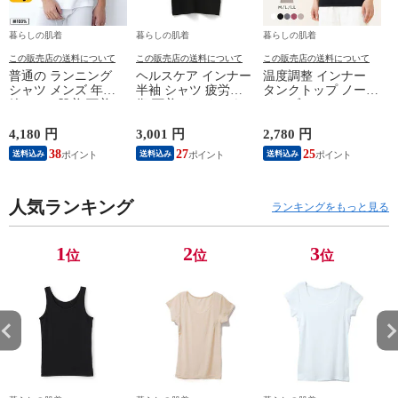
暮らしの肌着
暮らしの肌着
暮らしの肌着
この販売店の送料について
この販売店の送料について
この販売店の送料について
普通の ランニング
ヘルスケア インナー
温度調整 インナー
シャツ メンズ 年間
半袖 シャツ 疲労回
タンクトップ ノース
綿100 % 肌着 下着 U
復 下着 インナーウ
リーブ レディース
首 Uネック 普通 タ
ェア 血行促進 遠赤
調温 女性 婦人 下着
ンクトップ ノースリ
外線 疲労軽減 ボデ
オフホワイト/ブラウ
4,180 円
3,001 円
2,780 円
2
ーブ インナー 紳士
ィケア 健康 プレゼ
ン/ブラック/チャコ
38
27
25
送料込み
送料込み
送料込み
男性 シニア 抗菌 防
ント ギフト ヘルス
ールグレー/ピンク
臭 敬老の日 父の日
ケア 一般医療機器
M/L/LL M9210T-E
M
白 M/L/LL M0100X-E
メンズ 男性 紳士 マ
人気ランキング
イナスイオン ゲルマ
ランキングをもっと見る
ニウム 25AW
K1160L-E
1
2
3
位
位
位