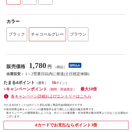
カラー
ブラック
チャコールグレー
ブラウン
1,780
販売価格
送料込み
円
（税込）
1～2営業日以内に発送(土日祝定休除)
出荷目安：
たまるdポイント
16
（通常）
+キャンペーンポイント
最大10倍
（期間・用途限定）
各キャンペーン詳細およびエントリーはこちら
※たまるdポイントはポイント支払を除く商品代金(税抜)の1％です。
※
表示倍率は各キャンペーンの適用条件を全て満たした場合の最大倍率です。
各キャンペーンの適用状況によっては、ポイントの進呈数・付与倍率が最大倍率より少なくなる場合が
ございます。
dカードでお支払ならポイント3倍