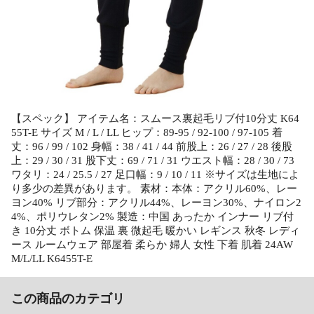
【スペック】 アイテム名：スムース裏起毛リブ付10分丈 K64
55T-E サイズ M / L / LL ヒップ：89-95 / 92-100 / 97-105 着
丈：96 / 99 / 102 身幅：38 / 41 / 44 前股上：26 / 27 / 28 後股
上：29 / 30 / 31 股下丈：69 / 71 / 31 ウエスト幅：28 / 30 / 73
ワタリ：24 / 25.5 / 27 足口幅：9 / 10 / 11 ※サイズは生地によ
り多少の差異があります。 素材：本体：アクリル60%、レー
ヨン40% リブ部分：アクリル44%、レーヨン30%、ナイロン2
4%、ポリウレタン2% 製造：中国 あったか インナー リブ付
き 10分丈 ボトム 保温 裏 微起毛 暖かい レギンス 秋冬 レディ
ース ルームウェア 部屋着 柔らか 婦人 女性 下着 肌着 24AW
M/L/LL K6455T-E
この商品のカテゴリ