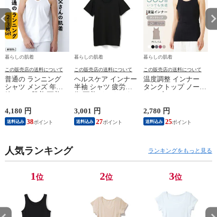
暮らしの肌着
暮らしの肌着
暮らしの肌着
この販売店の送料について
この販売店の送料について
この販売店の送料について
普通の ランニング
ヘルスケア インナー
温度調整 インナー
シャツ メンズ 年間
半袖 シャツ 疲労回
タンクトップ ノース
綿100 % 肌着 下着 U
復 下着 インナーウ
リーブ レディース
首 Uネック 普通 タ
ェア 血行促進 遠赤
調温 女性 婦人 下着
ンクトップ ノースリ
外線 疲労軽減 ボデ
オフホワイト/ブラウ
4,180 円
3,001 円
2,780 円
2
ーブ インナー 紳士
ィケア 健康 プレゼ
ン/ブラック/チャコ
38
27
25
送料込み
送料込み
送料込み
男性 シニア 抗菌 防
ント ギフト ヘルス
ールグレー/ピンク
臭 敬老の日 父の日
ケア 一般医療機器
M/L/LL M9210T-E
M
白 M/L/LL M0100X-E
メンズ 男性 紳士 マ
人気ランキング
イナスイオン ゲルマ
ランキングをもっと見る
ニウム 25AW
K1160L-E
1
2
3
位
位
位