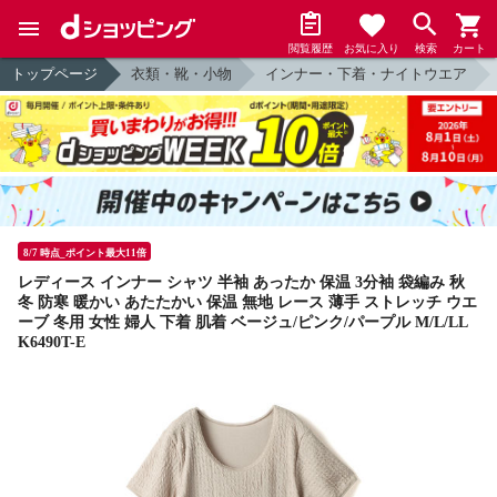
閲覧履歴
お気に入り
検索
カート
トップページ
衣類・靴・小物
インナー・下着・ナイトウエア
8/7 時点_ポイント最大11倍
レディース インナー シャツ 半袖 あったか 保温 3分袖 袋編み 秋
冬 防寒 暖かい あたたかい 保温 無地 レース 薄手 ストレッチ ウエ
ーブ 冬用 女性 婦人 下着 肌着 ベージュ/ピンク/パープル M/L/LL
K6490T-E