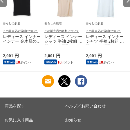
暮らしの肌着
暮らしの肌着
暮らしの肌着
この販売店の送料について
この販売店の送料について
この販売店の送料について
レディース インナー
レディース インナー
レディース インナー
インナー 金木犀のめ
シャツ 半袖 2枚組 素
シャツ 半袖 2枚組 素
ぐみ タンクトップ
肌ドライ 汗取り フ
肌ドライ 汗取り フ
保湿 金木犀 加工 し
レンチ袖 脇汗 汗取
レンチ袖 脇汗 汗取
っとり 保湿 ストレ
り インナーシャツ
り インナーシャツ
2,001 円
2,001 円
2,001 円
1
ッチ ボタニカル タ
パッド付き 春夏 汗
パッド付き 春夏 汗
18
18
18
送料込み
送料込み
送料込み
ンクトップ 秋冬 お
染み 防止 汗 対策 綿
染み 防止 汗 対策 綿
肌に優しい 乾燥肌
混 汗とり パット付
混 汗とり パット付
L
乾燥 キンモクセイ
き 吸汗速乾 白鷲ニ
き 吸汗速乾 白鷲ニ
婦人 女性 下着 肌着
ット工業 S5022B-RT
ット工業 S5022B-RT
24AW M/L/LL
涼しい 肌着
涼しい 肌着
M5480P-E 防寒
商品を探す
ヘルプ／お問い合わせ
お気に入り商品
お知らせ