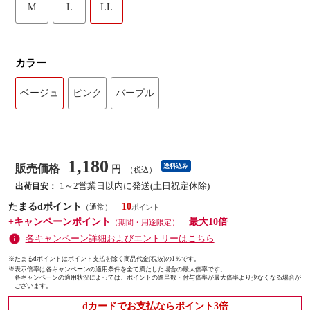
M
L
LL
カラー
ベージュ
ピンク
バープル
1,180
販売価格
送料込み
円
（税込）
1～2営業日以内に発送(土日祝定休除)
出荷目安：
たまるdポイント
10
（通常）
+キャンペーンポイント
最大10倍
（期間・用途限定）
各キャンペーン詳細およびエントリーはこちら
※たまるdポイントはポイント支払を除く商品代金(税抜)の1％です。
※
表示倍率は各キャンペーンの適用条件を全て満たした場合の最大倍率です。
各キャンペーンの適用状況によっては、ポイントの進呈数・付与倍率が最大倍率より少なくなる場合が
ございます。
dカードでお支払ならポイント3倍