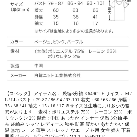
【スペック】 アイテム名： 袋編3分袖 K6490T-E サイズ： M /
L / LL バスト：79-87 / 86-94 / 93-101 着丈：60 / 63 / 66 身幅：
35 / 38 / 41 袖丈：15 / 16 / 17 ※サイズは生地により多少の差
異があります。 素材：ポリエステル 75% レーヨン 23% ポ
リウレタン 2% 製造：中国 あったか インナー 保温 3分袖 半
袖 袋編み シャツ レディース 秋冬 防寒 暖かい あたたかい 保
温 無地 レース 薄手 ストレッチ ウエーブ 冬用 女性 婦人 下着
肌着 ベージュ/ピンク/パープル M/L/LL K6490T-E