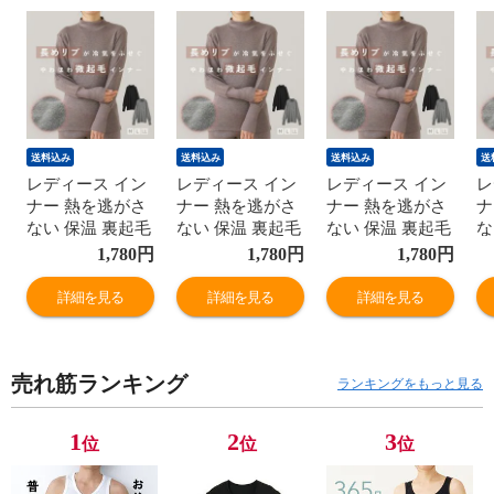
送料込み
送料込み
送料込み
送
レディース イン
レディース イン
レディース イン
レ
ナー 熱を逃がさ
ナー 熱を逃がさ
ナー 熱を逃がさ
ナ
ない 保温 裏起毛
ない 保温 裏起毛
ない 保温 裏起毛
な
ハイネック リブ
ハイネック リブ
ハイネック リブ
ハ
1,780
円
1,780
円
1,780
円
付き 暖かい 秋冬
付き 暖かい 秋冬
付き 暖かい 秋冬
付
婦人 女性 下着
婦人 女性 下着
婦人 女性 下着
婦
詳細を見る
詳細を見る
詳細を見る
肌着 24AW ブラ
肌着 24AW ブラ
肌着 24AW ブラ
肌
ック/チャコール
ック/チャコール
ック/チャコール
ッ
グレー/ブラウン
グレー/ブラウン
グレー/ブラウン
グ
売れ筋ランキング
M/L/LL K6450T-E
M/L/LL K6450T-E
M/L/LL K6450T-E
M/
ランキングをもっと見る
防寒
防寒
防寒
防
1
2
3
位
位
位