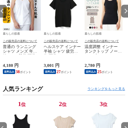
暮らしの肌着
暮らしの肌着
暮らしの肌着
この販売店の送料について
この販売店の送料について
この販売店の送料について
普通の ランニング
ヘルスケア インナー
温度調整 インナー
シャツ メンズ 年間
半袖 シャツ 疲労回
タンクトップ ノース
綿100 % 肌着 下着 U
復 下着 インナーウ
リーブ レディース
首 Uネック 普通 タ
ェア 血行促進 遠赤
調温 女性 婦人 下着
ンクトップ ノースリ
外線 疲労軽減 ボデ
オフホワイト/ブラウ
4,180 円
3,001 円
2,780 円
2
ーブ インナー 紳士
ィケア 健康 プレゼ
ン/ブラック/チャコ
38
27
25
送料込み
送料込み
送料込み
男性 シニア 抗菌 防
ント ギフト ヘルス
ールグレー/ピンク
臭 敬老の日 父の日
ケア 一般医療機器
M/L/LL M9210T-E
M
白 M/L/LL M0100X-E
メンズ 男性 紳士 マ
人気ランキング
イナスイオン ゲルマ
ランキングをもっと見る
ニウム 25AW
K1160L-E
1
2
3
位
位
位