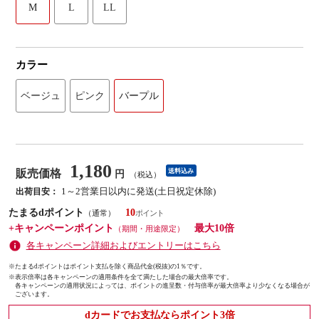
M
L
LL
カラー
ベージュ
ピンク
バープル
1,180
販売価格
送料込み
円
（税込）
1～2営業日以内に発送(土日祝定休除)
出荷目安：
たまるdポイント
10
（通常）
+キャンペーンポイント
最大10倍
（期間・用途限定）
各キャンペーン詳細およびエントリーはこちら
※たまるdポイントはポイント支払を除く商品代金(税抜)の1％です。
※
表示倍率は各キャンペーンの適用条件を全て満たした場合の最大倍率です。
各キャンペーンの適用状況によっては、ポイントの進呈数・付与倍率が最大倍率より少なくなる場合が
ございます。
dカードでお支払ならポイント3倍