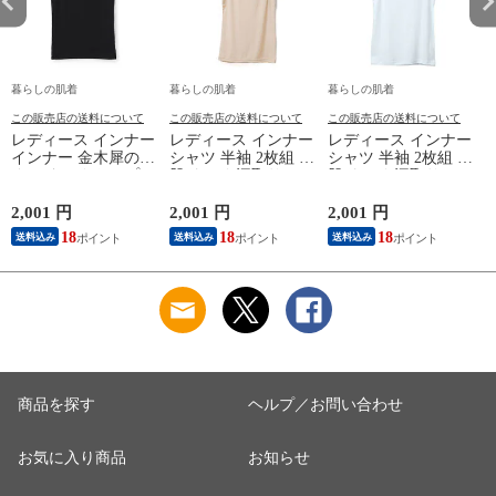
暮らしの肌着
暮らしの肌着
暮らしの肌着
この販売店の送料について
この販売店の送料について
この販売店の送料について
レディース インナー
レディース インナー
レディース インナー
インナー 金木犀のめ
シャツ 半袖 2枚組 素
シャツ 半袖 2枚組 素
ぐみ タンクトップ
肌ドライ 汗取り フ
肌ドライ 汗取り フ
保湿 金木犀 加工 し
レンチ袖 脇汗 汗取
レンチ袖 脇汗 汗取
っとり 保湿 ストレ
り インナーシャツ
り インナーシャツ
2,001 円
2,001 円
2,001 円
1
ッチ ボタニカル タ
パッド付き 春夏 汗
パッド付き 春夏 汗
18
18
18
送料込み
送料込み
送料込み
ンクトップ 秋冬 お
染み 防止 汗 対策 綿
染み 防止 汗 対策 綿
肌に優しい 乾燥肌
混 汗とり パット付
混 汗とり パット付
L
乾燥 キンモクセイ
き 吸汗速乾 白鷲ニ
き 吸汗速乾 白鷲ニ
婦人 女性 下着 肌着
ット工業 S5022B-RT
ット工業 S5022B-RT
24AW M/L/LL
涼しい 肌着
涼しい 肌着
M5480P-E 防寒
商品を探す
ヘルプ／お問い合わせ
お気に入り商品
お知らせ