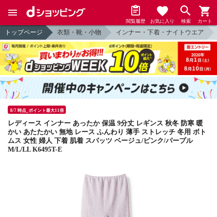
閲覧履歴
お気に入り
検索
カート
トップページ
衣類・靴・小物
インナー・下着・ナイトウエア
8/7 時点_ポイント最大11倍
レディース インナー あったか 保温 9分丈 レギンス 秋冬 防寒 暖
かい あたたかい 無地 レース ふんわり 薄手 ストレッチ 冬用 ボト
ムス 女性 婦人 下着 肌着 スパッツ ベージュ/ピンク/パープル
M/L/LL K6495T-E