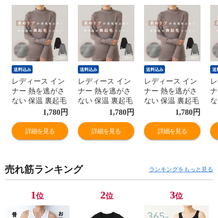
送料込み
送料込み
送料込み
送
レディース イン
レディース イン
レディース イン
レ
ナー 熱を逃がさ
ナー 熱を逃がさ
ナー 熱を逃がさ
ナ
ない 保温 裏起毛
ない 保温 裏起毛
ない 保温 裏起毛
な
ハイネック リブ
ハイネック リブ
ハイネック リブ
ハ
1,780
円
1,780
円
1,780
円
付き 暖かい 秋冬
付き 暖かい 秋冬
付き 暖かい 秋冬
付
婦人 女性 下着
婦人 女性 下着
婦人 女性 下着
婦
詳細を見る
詳細を見る
詳細を見る
肌着 24AW ブラ
肌着 24AW ブラ
肌着 24AW ブラ
肌
ック/チャコール
ック/チャコール
ック/チャコール
ッ
グレー/ブラウン
グレー/ブラウン
グレー/ブラウン
グ
売れ筋ランキング
M/L/LL K6450T-E
M/L/LL K6450T-E
M/L/LL K6450T-E
M/
ランキングをもっと見る
防寒
防寒
防寒
防
1
2
3
位
位
位