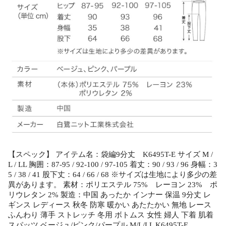
【スペック】 アイテム名：袋編9分丈 K6495T-E サイズ M /
L / LL 胸囲：87-95 / 92-100 / 97-105 着丈：90 / 93 / 96 身幅：3
5 / 38 / 41 股下丈：64 / 66 / 68 ※サイズは生地により多少の差
異があります。 素材：ポリエステル 75% レーヨン 23% ポ
リウレタン 2% 製造：中国 あったか インナー 保温 9分丈 レ
ギンス レディース 秋冬 防寒 暖かい あたたかい 無地 レース
ふんわり 薄手 ストレッチ 冬用 ボトムス 女性 婦人 下着 肌着
スパッツ ベージュ/ピンク/パープル M/L/LL K6495T-E