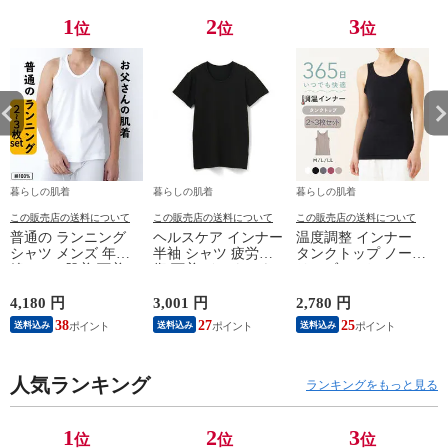
コールグレー/ブ
コールグレー/ブ
コールグレー/ブ
コ
1
2
3
位
位
位
ラック M/L/LL
ラック M/L/LL
ラック M/L/LL
ラ
L6340T-E 涼しい
L6340T-E 涼しい
L6340T-E 涼しい
L
暮らしの肌着
暮らしの肌着
暮らしの肌着
この販売店の送料について
この販売店の送料について
この販売店の送料について
普通の ランニング
ヘルスケア インナー
温度調整 インナー
シャツ メンズ 年間
半袖 シャツ 疲労回
タンクトップ ノース
綿100 % 肌着 下着 U
復 下着 インナーウ
リーブ レディース
首 Uネック 普通 タ
ェア 血行促進 遠赤
調温 女性 婦人 下着
ンクトップ ノースリ
外線 疲労軽減 ボデ
オフホワイト/ブラウ
4,180 円
3,001 円
2,780 円
2
ーブ インナー 紳士
ィケア 健康 プレゼ
ン/ブラック/チャコ
38
27
25
送料込み
送料込み
送料込み
男性 シニア 抗菌 防
ント ギフト ヘルス
ールグレー/ピンク
臭 敬老の日 父の日
ケア 一般医療機器
M/L/LL M9210T-E
M
白 M/L/LL M0100X-E
メンズ 男性 紳士 マ
人気ランキング
イナスイオン ゲルマ
ランキングをもっと見る
ニウム 25AW
K1160L-E
1
2
3
位
位
位