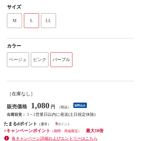
サイズ
M
L
LL
カラー
ベージュ
ピンク
バープル
［在庫なし］
1,080
販売価格
送料込み
円
（税込）
1～2営業日以内に発送(土日祝定休除)
出荷目安：
たまるdポイント
9
（通常）
+キャンペーンポイント
最大10倍
（期間・用途限定）
各キャンペーン詳細およびエントリーはこちら