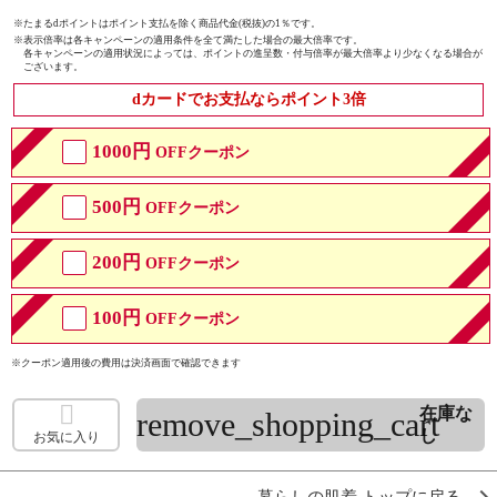
※たまるdポイントはポイント支払を除く商品代金(税抜)の1％です。
※
表示倍率は各キャンペーンの適用条件を全て満たした場合の最大倍率です。
各キャンペーンの適用状況によっては、ポイントの進呈数・付与倍率が最大倍率より少なくなる場合が
ございます。
dカードでお支払ならポイント3倍
1000円
OFFクーポン
500円
OFFクーポン
200円
OFFクーポン
100円
OFFクーポン
※クーポン適用後の費用は決済画面で確認できます
在庫な
remove_shopping_cart
し
お気に入り
暮らしの肌着 トップに戻る