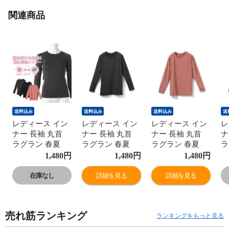
関連商品
送料込み
送料込み
送料込み
送
レディース イン
レディース イン
レディース イン
レ
ナー 長袖 丸首
ナー 長袖 丸首
ナー 長袖 丸首
ナ
ラグラン 春夏
ラグラン 春夏
ラグラン 春夏
ラ
UVカット 通気性
UVカット 通気性
UVカット 通気性
U
1,480
円
1,480
円
1,480
円
アウトドア アン
アウトドア アン
アウトドア アン
ア
ダーウェア スト
ダーウェア スト
ダーウェア スト
ダ
在庫なし
詳細を見る
詳細を見る
レッチ カジュア
レッチ カジュア
レッチ カジュア
レ
ル スポーツ キャ
ル スポーツ キャ
ル スポーツ キャ
ル
ンプ 防虫 女性
ンプ 防虫 女性
ンプ 防虫 女性
ン
売れ筋ランキング
婦人 下着 肌着
婦人 下着 肌着
婦人 下着 肌着
婦
ランキングをもっと見る
new ピンク/チャ
new ピンク/チャ
new ピンク/チャ
n