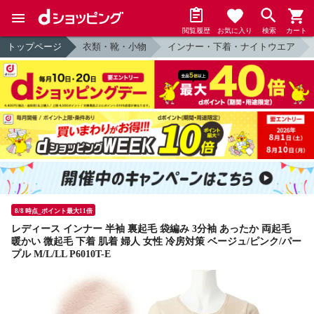
閲覧履歴
お気に入り
検索
カート
トップページ
衣類・靴・小物
インナー・下着・ナイトウエア
8/8 時点_ポイント最大11倍
レディース インナー 半袖 裏起毛 袋編み 3分袖 あったか 両起毛
暖かい 微起毛 下着 肌着 婦人 女性 冷房対策 ベージュ/ピンク/パー
プル M/L/LL P6010T-E