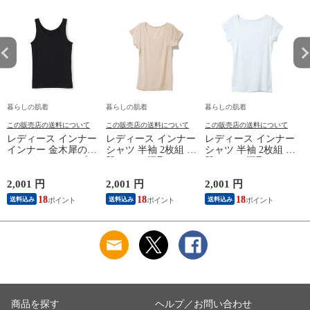
暮らしの肌着
暮らしの肌着
暮らしの肌着
この販売店の送料について
この販売店の送料について
この販売店の送料について
レディース インナー
レディース インナー
レディース インナー
インナー 金木犀のめ
シャツ 半袖 2枚組 素
シャツ 半袖 2枚組 素
ぐみ タンクトップ
肌ドライ 汗取り フ
肌ドライ 汗取り フ
保湿 金木犀 加工 し
レンチ袖 脇汗 汗取
レンチ袖 脇汗 汗取
っとり 保湿 ストレ
り インナーシャツ
り インナーシャツ
2,001 円
2,001 円
2,001 円
1
ッチ ボタニカル タ
パッド付き 春夏 汗
パッド付き 春夏 汗
18
18
18
送料込み
送料込み
送料込み
ンクトップ 秋冬 お
染み 防止 汗 対策 綿
染み 防止 汗 対策 綿
肌に優しい 乾燥肌
混 汗とり パット付
混 汗とり パット付
L
乾燥 キンモクセイ
き 吸汗速乾 白鷲ニ
き 吸汗速乾 白鷲ニ
婦人 女性 下着 肌着
ット工業 S5022B-RT
ット工業 S5022B-RT
24AW M/L/LL
涼しい 肌着
涼しい 肌着
M5480P-E 防寒
商品を探す
ヘルプ／お問い合わせ