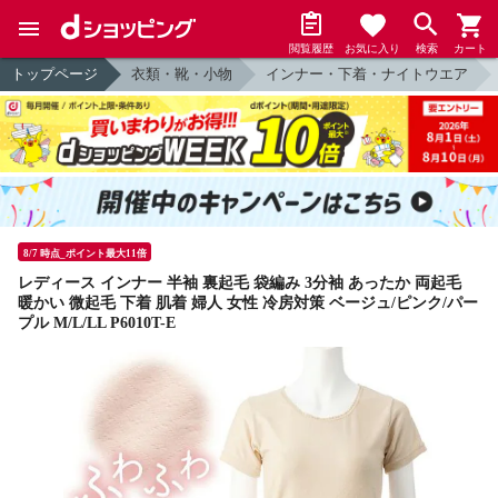
閲覧履歴
お気に入り
検索
カート
トップページ
衣類・靴・小物
インナー・下着・ナイトウエア
8/7 時点_ポイント最大11倍
レディース インナー 半袖 裏起毛 袋編み 3分袖 あったか 両起毛
暖かい 微起毛 下着 肌着 婦人 女性 冷房対策 ベージュ/ピンク/パー
プル M/L/LL P6010T-E