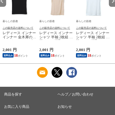
暮らしの肌着
暮らしの肌着
暮らしの肌着
この販売店の送料について
この販売店の送料について
この販売店の送料について
レディース インナー
レディース インナー
レディース インナー
インナー 金木犀のめ
シャツ 半袖 2枚組 素
シャツ 半袖 2枚組 素
ぐみ タンクトップ
肌ドライ 汗取り フ
肌ドライ 汗取り フ
保湿 金木犀 加工 し
レンチ袖 脇汗 汗取
レンチ袖 脇汗 汗取
っとり 保湿 ストレ
り インナーシャツ
り インナーシャツ
2,001 円
2,001 円
2,001 円
1
ッチ ボタニカル タ
パッド付き 春夏 汗
パッド付き 春夏 汗
18
18
18
送料込み
送料込み
送料込み
ンクトップ 秋冬 お
染み 防止 汗 対策 綿
染み 防止 汗 対策 綿
肌に優しい 乾燥肌
混 汗とり パット付
混 汗とり パット付
L
乾燥 キンモクセイ
き 吸汗速乾 白鷲ニ
き 吸汗速乾 白鷲ニ
婦人 女性 下着 肌着
ット工業 S5022B-RT
ット工業 S5022B-RT
24AW M/L/LL
涼しい 肌着
涼しい 肌着
M5480P-E 防寒
商品を探す
ヘルプ／お問い合わせ
お気に入り商品
お知らせ