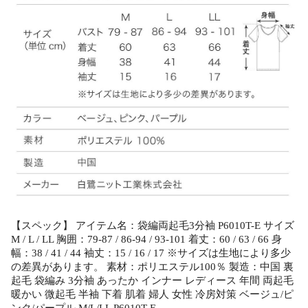
【スペック】 アイテム名：袋編両起毛3分袖 P6010T-E サイズ
M / L / LL 胸囲：79-87 / 86-94 / 93-101 着丈：60 / 63 / 66 身
幅：38 / 41 / 44 袖丈：15 / 16 / 17 ※サイズは生地により多少
の差異があります。 素材：ポリエステル100％ 製造：中国 裏
起毛 袋編み 3分袖 あったか インナー レディース 年間 両起毛
暖かい 微起毛 半袖 下着 肌着 婦人 女性 冷房対策 ベージュ/ピ
ンク/パープル M/L/LL P6010T-E