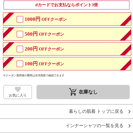
dカードでお支払ならポイント3倍
1000円
OFFクーポン
500円
OFFクーポン
200円
OFFクーポン
100円
OFFクーポン
※クーポン適用後の費用は決済画面で確認できます
remove_shopping_cart
在庫なし
お気に入り
暮らしの肌着 トップに戻る
インナーシャツの一覧を見る