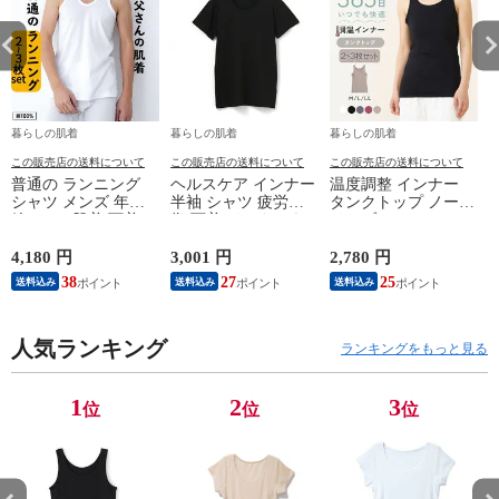
暮らしの肌着
暮らしの肌着
暮らしの肌着
この販売店の送料について
この販売店の送料について
この販売店の送料について
普通の ランニング
ヘルスケア インナー
温度調整 インナー
シャツ メンズ 年間
半袖 シャツ 疲労回
タンクトップ ノース
綿100 % 肌着 下着 U
復 下着 インナーウ
リーブ レディース
首 Uネック 普通 タ
ェア 血行促進 遠赤
調温 女性 婦人 下着
ンクトップ ノースリ
外線 疲労軽減 ボデ
オフホワイト/ブラウ
4,180 円
3,001 円
2,780 円
2
ーブ インナー 紳士
ィケア 健康 プレゼ
ン/ブラック/チャコ
38
27
25
送料込み
送料込み
送料込み
男性 シニア 抗菌 防
ント ギフト ヘルス
ールグレー/ピンク
臭 敬老の日 父の日
ケア 一般医療機器
M/L/LL M9210T-E
M
白 M/L/LL M0100X-E
メンズ 男性 紳士 マ
人気ランキング
イナスイオン ゲルマ
ランキングをもっと見る
ニウム 25AW
K1160L-E
1
2
3
位
位
位