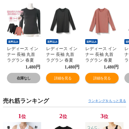
送料込み
送料込み
送料込み
送
レディース イン
レディース イン
レディース イン
レ
ナー 長袖 丸首
ナー 長袖 丸首
ナー 長袖 丸首
ナ
ラグラン 春夏
ラグラン 春夏
ラグラン 春夏
ラ
UVカット 通気性
UVカット 通気性
UVカット 通気性
U
1,480
円
1,480
円
1,480
円
アウトドア アン
アウトドア アン
アウトドア アン
ア
ダーウェア スト
ダーウェア スト
ダーウェア スト
ダ
在庫なし
詳細を見る
詳細を見る
レッチ カジュア
レッチ カジュア
レッチ カジュア
レ
ル スポーツ キャ
ル スポーツ キャ
ル スポーツ キャ
ル
ンプ 防虫 女性
ンプ 防虫 女性
ンプ 防虫 女性
ン
売れ筋ランキング
婦人 下着 肌着
婦人 下着 肌着
婦人 下着 肌着
婦
ランキングをもっと見る
new ピンク/チャ
new ピンク/チャ
new ピンク/チャ
n
コールグレー/ブ
コールグレー/ブ
コールグレー/ブ
コ
1
2
3
位
位
位
ラック M/L/LL
ラック M/L/LL
ラック M/L/LL
ラ
L6340T-E 涼しい
L6340T-E 涼しい
L6340T-E 涼しい
L