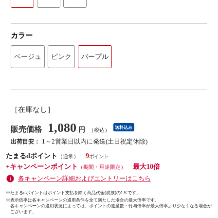
カラー
ベージュ
ピンク
バープル
［在庫なし］
1,080
販売価格
送料込み
円
（税込）
1～2営業日以内に発送(土日祝定休除)
出荷目安：
たまるdポイント
9
（通常）
+キャンペーンポイント
最大10倍
（期間・用途限定）
各キャンペーン詳細およびエントリーはこちら
※たまるdポイントはポイント支払を除く商品代金(税抜)の1％です。
※
表示倍率は各キャンペーンの適用条件を全て満たした場合の最大倍率です。
各キャンペーンの適用状況によっては、ポイントの進呈数・付与倍率が最大倍率より少なくなる場合が
ございます。