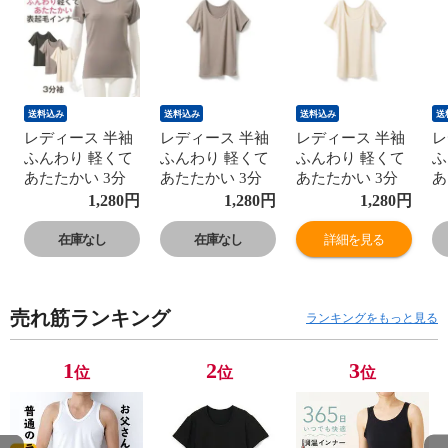
送料込み
送料込み
送料込み
送
レディース 半袖
レディース 半袖
レディース 半袖
レ
ふんわり 軽くて
ふんわり 軽くて
ふんわり 軽くて
ふ
あたたかい 3分
あたたかい 3分
あたたかい 3分
あ
袖 秋冬 暖かい
袖 秋冬 暖かい
袖 秋冬 暖かい
袖
1,280
円
1,280
円
1,280
円
あたたかい 保温
あたたかい 保温
あたたかい 保温
あ
表起毛 無地 シン
表起毛 無地 シン
表起毛 無地 シン
表
在庫なし
在庫なし
詳細を見る
プル ストレッチ
プル ストレッチ
プル ストレッチ
プ
冬用 女性 婦人
冬用 女性 婦人
冬用 女性 婦人
冬
下着 肌着 オフホ
下着 肌着 オフホ
下着 肌着 オフホ
下
売れ筋ランキング
ワイト/グレー/チ
ワイト/グレー/チ
ワイト/グレー/チ
ワ
ランキングをもっと見る
ャコールグレー
ャコールグレー
ャコールグレー
ャ
M/L/LL K6180E-
M/L/LL K6180E-
M/L/LL K6180E-
M/
1
2
3
位
位
位
RT 防寒
RT 防寒
RT 防寒
R