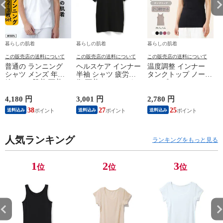
暮らしの肌着
暮らしの肌着
暮らしの肌着
この販売店の送料について
この販売店の送料について
この販売店の送料について
普通の ランニング
ヘルスケア インナー
温度調整 インナー
シャツ メンズ 年間
半袖 シャツ 疲労回
タンクトップ ノース
綿100 % 肌着 下着 U
復 下着 インナーウ
リーブ レディース
首 Uネック 普通 タ
ェア 血行促進 遠赤
調温 女性 婦人 下着
ンクトップ ノースリ
外線 疲労軽減 ボデ
オフホワイト/ブラウ
4,180 円
3,001 円
2,780 円
2
ーブ インナー 紳士
ィケア 健康 プレゼ
ン/ブラック/チャコ
38
27
25
送料込み
送料込み
送料込み
男性 シニア 抗菌 防
ント ギフト ヘルス
ールグレー/ピンク
臭 敬老の日 父の日
ケア 一般医療機器
M/L/LL M9210T-E
M
白 M/L/LL M0100X-E
メンズ 男性 紳士 マ
人気ランキング
イナスイオン ゲルマ
ランキングをもっと見る
ニウム 25AW
K1160L-E
1
2
3
位
位
位