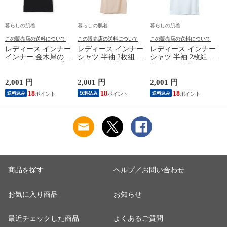
暮らしの肌着
暮らしの肌着
暮らしの肌着
この販売店の送料について
この販売店の送料について
この販売店の送料について
レディース インナー
レディース インナー
レディース インナー
インナー 金木犀のめ
シャツ 半袖 2枚組 素
シャツ 半袖 2枚組 素
ぐみ タンクトップ
肌ドライ 汗取り フ
肌ドライ 汗取り フ
保湿 金木犀 加工 し
レンチ袖 脇汗 汗取
レンチ袖 脇汗 汗取
っとり 保湿 ストレ
り インナーシャツ
り インナーシャツ
2,001 円
2,001 円
2,001 円
1
ッチ ボタニカル タ
パッド付き 春夏 汗
パッド付き 春夏 汗
18
18
18
送料込み
送料込み
送料込み
ンクトップ 秋冬 お
染み 防止 汗 対策 綿
染み 防止 汗 対策 綿
肌に優しい 乾燥肌
混 汗とり パット付
混 汗とり パット付
L
乾燥 キンモクセイ
き 吸汗速乾 白鷲ニ
き 吸汗速乾 白鷲ニ
婦人 女性 下着 肌着
ット工業 S5022B-RT
ット工業 S5022B-RT
24AW M/L/LL
涼しい 肌着
涼しい 肌着
M5480P-E 防寒
商品を探す
ヘルプ／お問い合わせ
お気に入り商品
お知らせ
最近チェックした商品
よくあるご質問