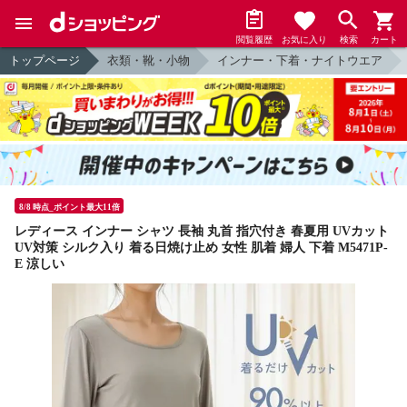
閲覧履歴
お気に入り
検索
カート
トップページ
衣類・靴・小物
インナー・下着・ナイトウエア
8/8 時点_ポイント最大11倍
レディース インナー シャツ 長袖 丸首 指穴付き 春夏用 UVカット
UV対策 シルク入り 着る日焼け止め 女性 肌着 婦人 下着 M5471P-
E 涼しい