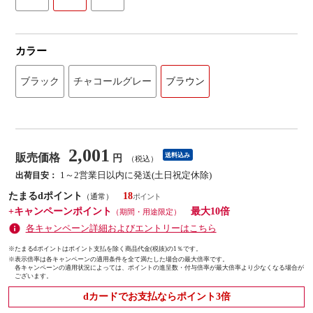
カラー
ブラック
チャコールグレー
ブラウン
2,001
販売価格
送料込み
円
（税込）
1～2営業日以内に発送(土日祝定休除)
出荷目安：
たまるdポイント
18
（通常）
+キャンペーンポイント
最大10倍
（期間・用途限定）
各キャンペーン詳細およびエントリーはこちら
※たまるdポイントはポイント支払を除く商品代金(税抜)の1％です。
※
表示倍率は各キャンペーンの適用条件を全て満たした場合の最大倍率です。
各キャンペーンの適用状況によっては、ポイントの進呈数・付与倍率が最大倍率より少なくなる場合が
ございます。
dカードでお支払ならポイント3倍