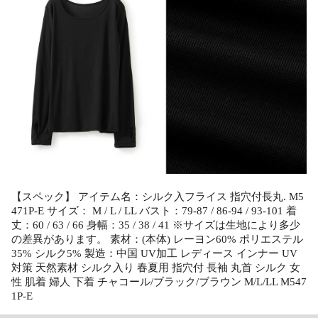
【スペック】 アイテム名：シルク入フライス 指穴付長丸. M5
471P-E サイズ： M / L / LL バスト：79-87 / 86-94 / 93-101 着
丈：60 / 63 / 66 身幅：35 / 38 / 41 ※サイズは生地により多少
の差異があります。 素材：(本体) レーヨン60% ポリエステル
35% シルク5% 製造：中国 UV加工 レディース インナー UV
対策 天然素材 シルク入り 春夏用 指穴付 長袖 丸首 シルク 女
性 肌着 婦人 下着 チャコール/ブラック/ブラウン M/L/LL M547
1P-E