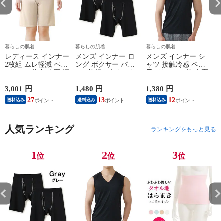
暮らしの肌着
暮らしの肌着
暮らしの肌着
レディース インナー
メンズ インナー ロ
メンズ インナー シ
2枚組 ムレ軽減 ペチ
ング ボクサー パン
ャツ 接触冷感 ベア
パンツ 5分丈 春夏 汗
ツ 2枚組A 大きいサ
天Vサーフ V首 春夏
対策 汗取り ボトム
イズ 年間 おしゃれ
夏用 ひんやり 男性
ス ペチコート 速乾
下着 スポーツ カラ
肌着 紳士 下着 ノー
3,001 円
1,480 円
1,380 円
1
さらさら ハーフパン
ーステッチ 同色 2枚
スリーブ サーフ 袖
27
13
12
送料込み
送料込み
送料込み
ツ インナーパンツ
セット 前開き 肌着
なし L1282L-E 涼し
スパッツ 汗染み 防
下着 防災 紳士 男性
い
止 汗 対策 膝丈 冷え
#mp
ー
対策 女性 肌着 婦人
人気ランキング
M/L/LL/3L/4L/5L
ランキングをもっと見る
下着 L9927L-E 涼し
M4375C-RT
い
M
1
2
3
位
位
位