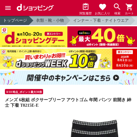
閲覧履歴
お気に入り
検索
カート
トップページ
衣類・靴・小物
インナー・下着・ナイトウエア
8/10 時点_ポイント最大30倍
メンズ 6枚組 ボクサーブリーフ アウトゴム 年間 パンツ 前開き 紳
士 下着 T0215E-E