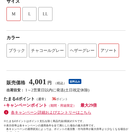
サイズ
M
L
LL
カラー
ブラック
チャコールグレー
ヘザーグレー
アソート
4,001
販売価格
送料込み
円
（税込）
1～2営業日以内に発送(土日祝定休除)
出荷目安：
たまるdポイント
36
（通常）
+キャンペーンポイント
最大29倍
（期間・用途限定）
各キャンペーン詳細およびエントリーはこちら
※たまるdポイントはポイント支払を除く商品代金(税抜)の1％です。
※
表示倍率は各キャンペーンの適用条件を全て満たした場合の最大倍率です。
各キャンペーンの適用状況によっては、ポイントの進呈数・付与倍率が最大倍率より少なくなる場合が