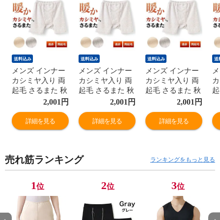
送料込み
送料込み
送料込み
送
メンズ インナー
メンズ インナー
メンズ インナー
メ
カシミヤ入り 両
カシミヤ入り 両
カシミヤ入り 両
カ
起毛 さるまた 秋
起毛 さるまた 秋
起毛 さるまた 秋
起
冬 申又 猿股 暖
冬 申又 猿股 暖
冬 申又 猿股 暖
冬
2,001
円
2,001
円
2,001
円
か パンツ 前開き
か パンツ 前開き
か パンツ 前開き
か
紳士 男性 遠赤外
紳士 男性 遠赤外
紳士 男性 遠赤外
紳
詳細を見る
詳細を見る
詳細を見る
線加工 保温 あっ
線加工 保温 あっ
線加工 保温 あっ
線
たか 防寒対策 ボ
たか 防寒対策 ボ
たか 防寒対策 ボ
た
クサー K1076T-E
クサー K1076T-E
クサー K1076T-E
ク
売れ筋ランキング
肌着
肌着
肌着
肌
ランキングをもっと見る
1
2
3
位
位
位