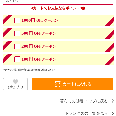
ございます。
dカードでお支払ならポイント3倍
1000円
OFFクーポン
500円
OFFクーポン
200円
OFFクーポン
100円
OFFクーポン
※クーポン適用後の費用は決済画面で確認できます
shopping_cart
カートに入れる
お気に入り
暮らしの肌着 トップに戻る
トランクスの一覧を見る