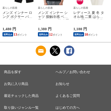
暮らしの肌着
暮らしの肌着
暮らしの肌着
メンズ インナー ロ
メンズ インナー シ
レディース 夏 冬 タ
ング ボクサー パン
ャツ 接触冷感 ベア
オル地 二重 はらま
ツ 2枚組A 大きいサ
天Vサーフ V首 春夏
き 年間 パイル生地
イズ 年間 おしゃれ
夏用 ひんやり 男性
抗菌防臭加工 防寒
下着 スポーツ カラ
肌着 紳士 下着 ノー
温かい 冷房 対策 二
1,480 円
1,380 円
1,180 円
1
ーステッチ 同色 2枚
スリーブ サーフ 袖
つ折り 腹巻 腹巻き
13
12
10
送料込み
送料込み
送料込み
セット 前開き 肌着
なし L1282L-E 涼し
女性 婦人 下着 肌着
下着 防災 紳士 男性
い
日本製 ウエストウォ
#mp
ーマー #haramaki ホ
ー
M/L/LL/3L/4L/5L
ワイト/ピンク/ライ
M4375C-RT
トブルー/ベージュ
M/L B1105C-EC 涼し
M
い
商品を探す
ヘルプ／お問い合わせ
お気に入り商品
お知らせ
最近チェックした商品
よくあるご質問
取り扱いジャンル一覧
はじめての方へ