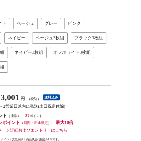
イト
ベージュ
グレー
ピンク
ネイビー
ベージュ3枚組
ブラック3枚組
枚組
ネイビー3枚組
オフホワイト3枚組
枚組
3,001
送料込み
円
（税込）
1～2営業日以内に発送(土日祝定休除)
ント
27
（通常）
ンポイント
最大10倍
（期間・用途限定）
ペーン詳細およびエントリーはこちら
ポイント支払を除く商品代金(税抜)の1％です。