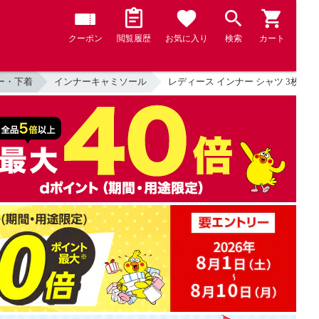
クーポン
閲覧履歴
お気に入り
検索
カート
ー・下着
インナーキャミソール
レディース インナー シャツ 3枚組 綿 