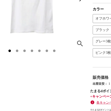
カラー
オフホワ
ブラック
グレー3
ピンク3
販売価格
出荷目安：
たまるdポイ
+キャンペー
各キャン
※たまるdポイントは