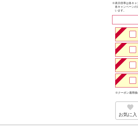
※
表示倍率は各キャ
各キャンペーンの
います。
※クーポン適用後
お気に入