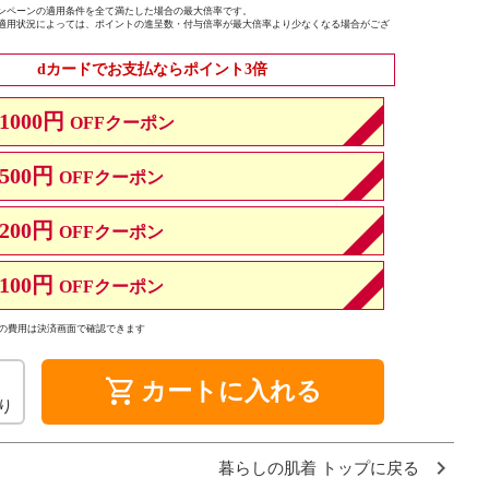
ンペーンの適用条件を全て満たした場合の最大倍率です。
適用状況によっては、ポイントの進呈数・付与倍率が最大倍率より少なくなる場合がござ
dカードでお支払ならポイント3倍
1000円
OFFクーポン
500円
OFFクーポン
200円
OFFクーポン
100円
OFFクーポン
の費用は決済画面で確認できます
shopping_cart
カートに入れる
り
暮らしの肌着 トップに戻る