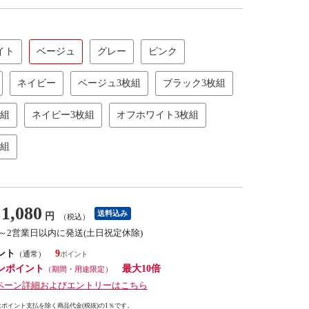
イト
ベージュ
グレー
ピンク
ネイビー
ベージュ3枚組
ブラック3枚組
枚組
ネイビー3枚組
オフホワイト3枚組
枚組
1,080
送料込み
円
（税込）
1～2営業日以内に発送(土日祝定休除)
ント
9
（通常）
ンポイント
最大10倍
（期間・用途限定）
ペーン詳細およびエントリーはこちら
ポイント支払を除く商品代金(税抜)の1％です。