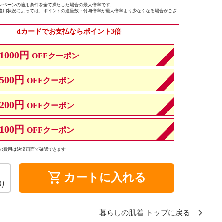
ンペーンの適用条件を全て満たした場合の最大倍率です。
適用状況によっては、ポイントの進呈数・付与倍率が最大倍率より少なくなる場合がござ
dカードでお支払ならポイント3倍
1000円
OFFクーポン
500円
OFFクーポン
200円
OFFクーポン
100円
OFFクーポン
の費用は決済画面で確認できます
shopping_cart
カートに入れる
り
暮らしの肌着 トップに戻る