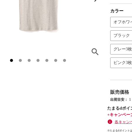
カラー
オフホワ
ブラック
グレー3
ピンク3
販売価格
出荷目安：
たまるdポイ
+キャンペー
各キャン
※たまるdポイントは