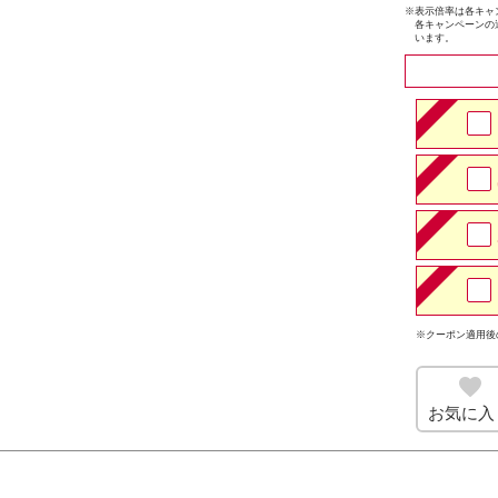
※
表示倍率は各キャ
各キャンペーンの
います。
※クーポン適用後
お気に入