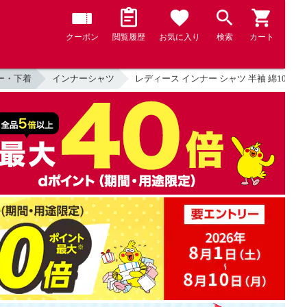
クーポン
閲覧履歴
お気に入り
検索
カート
ー・下着
インナーシャツ
レディース インナー シャツ 半袖 綿100％ の