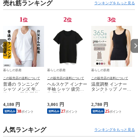
売れ筋ランキング
防災 年間 ブラッ
防災 年間 ブラッ
防災 年間 ブラッ
防
ランキングをもっと見る
ク/グレー/ホワイ
ク/グレー/ホワイ
ク/グレー/ホワイ
ク
ト M/L/LL
ト M/L/LL
ト M/L/LL
ト
1
2
3
位
位
位
T5030N-RT 肌着
T5030N-RT 肌着
T5030N-RT 肌着
T
暮らしの肌着
暮らしの肌着
暮らしの肌着
この販売店の送料について
この販売店の送料について
この販売店の送料について
普通の ランニング
ヘルスケア インナー
温度調整 インナー
シャツ メンズ 年間
半袖 シャツ 疲労回
タンクトップ ノース
綿100 % 肌着 下着 U
復 下着 インナーウ
リーブ レディース
首 Uネック 普通 タ
ェア 血行促進 遠赤
調温 女性 婦人 下着
ンクトップ ノースリ
外線 疲労軽減 ボデ
オフホワイト/ブラウ
4,180 円
3,001 円
2,780 円
2
ーブ インナー 紳士
ィケア 健康 プレゼ
ン/ブラック/チャコ
38
27
25
送料込み
送料込み
送料込み
男性 シニア 抗菌 防
ント ギフト ヘルス
ールグレー/ピンク
臭 敬老の日 父の日
ケア 一般医療機器
M/L/LL M9210T-E
M
白 M/L/LL M0100X-E
メンズ 男性 紳士 マ
人気ランキング
イナスイオン ゲルマ
ランキングをもっと見る
ニウム 25AW