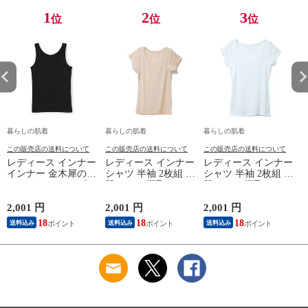
K1160L-E
1
2
3
位
位
位
暮らしの肌着
暮らしの肌着
暮らしの肌着
この販売店の送料について
この販売店の送料について
この販売店の送料について
レディース インナー
レディース インナー
レディース インナー
インナー 金木犀のめ
シャツ 半袖 2枚組 素
シャツ 半袖 2枚組 素
ぐみ タンクトップ
肌ドライ 汗取り フ
肌ドライ 汗取り フ
保湿 金木犀 加工 し
レンチ袖 脇汗 汗取
レンチ袖 脇汗 汗取
っとり 保湿 ストレ
り インナーシャツ
り インナーシャツ
2,001 円
2,001 円
2,001 円
1
ッチ ボタニカル タ
パッド付き 春夏 汗
パッド付き 春夏 汗
18
18
18
送料込み
送料込み
送料込み
ンクトップ 秋冬 お
染み 防止 汗 対策 綿
染み 防止 汗 対策 綿
肌に優しい 乾燥肌
混 汗とり パット付
混 汗とり パット付
L
乾燥 キンモクセイ
き 吸汗速乾 白鷲ニ
き 吸汗速乾 白鷲ニ
婦人 女性 下着 肌着
ット工業 S5022B-RT
ット工業 S5022B-RT
24AW M/L/LL
涼しい 肌着
涼しい 肌着
M5480P-E 防寒