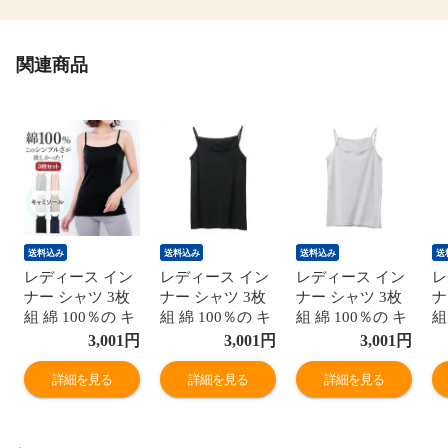
関連商品
送料込み
送料込み
送料込み
送
レディース イン
レディース イン
レディース イン
レ
ナー シャツ 3枚
ナー シャツ 3枚
ナー シャツ 3枚
ナ
組 綿 100％の キ
組 綿 100％の キ
組 綿 100％の キ
組
ャミソール 綿
ャミソール 綿
ャミソール 綿
ャ
3,001
円
3,001
円
3,001
円
100％ コットン
100％ コットン
100％ コットン
1
100 抗菌 防臭 ス
100 抗菌 防臭 ス
100 抗菌 防臭 ス
1
詳細を見る
詳細を見る
詳細を見る
トラップ 調整 ア
トラップ 調整 ア
トラップ 調整 ア
ト
ジャスター シン
ジャスター シン
ジャスター シン
ジ
プル ベーシック
プル ベーシック
プル ベーシック
プ