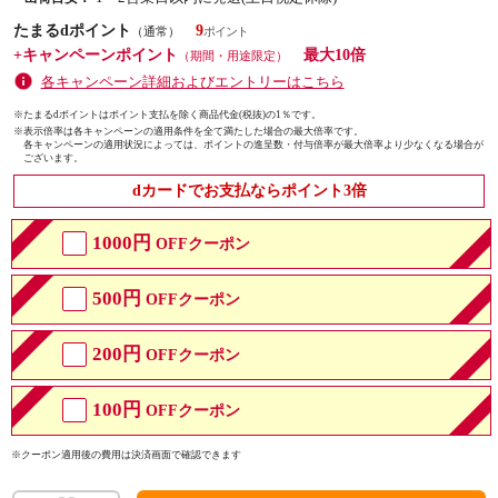
たまるdポイント
9
（通常）
+キャンペーンポイント
最大10倍
（期間・用途限定）
各キャンペーン詳細およびエントリーはこちら
※たまるdポイントはポイント支払を除く商品代金(税抜)の1％です。
※
表示倍率は各キャンペーンの適用条件を全て満たした場合の最大倍率です。
各キャンペーンの適用状況によっては、ポイントの進呈数・付与倍率が最大倍率より少なくなる場合が
ございます。
dカードでお支払ならポイント3倍
1000円
OFFクーポン
500円
OFFクーポン
200円
OFFクーポン
100円
OFFクーポン
※クーポン適用後の費用は決済画面で確認できます