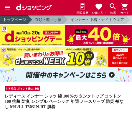
閲覧履歴
お気に入り
検索
カート
トップページ
衣類・靴・小物
インナー・下着・ナイトウエア
8/9 時点_ポイント最大11倍
レディース インナー シャツ 綿 100％の タンクトップ コットン
100 抗菌 防臭 シンプル ベーシック 年間 ノースリーブ 防災 袖な
し M/L/LL T5031N-RT 肌着