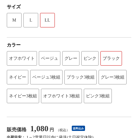
サイズ
M
L
LL
カラー
オフホワイト
ベージュ
グレー
ピンク
ブラック
ネイビー
ベージュ3枚組
ブラック3枚組
グレー3枚組
ネイビー3枚組
オフホワイト3枚組
ピンク3枚組
1,080
販売価格
送料込み
円
（税込）
1～2営業日以内に発送(土日祝定休除)
出荷目安：