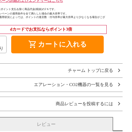
ペーン詳細およびエントリーはこちら
ポイント支払を除く商品代金(税抜)の1％です。
ンペーンの適用条件を全て満たした場合の最大倍率です。
適用状況によっては、ポイントの進呈数・付与倍率が最大倍率より少なくなる場合がござ
dカードでお支払ならポイント3倍
shopping_cart
カートに入れる
り
チャーム トップに戻る
エアレーション・CO2機器の一覧を見る
商品レビューを投稿するには
レビュー