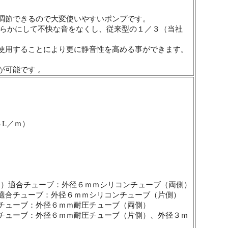
調節できるので大変使いやすいポンプです。
滑らかにして不快な音をなくし、従来型の１／３（当社
使用することにより更に静音性を高める事ができます。
が可能です 。
３L／ｍ）
ン）適合チューブ：外径６ｍｍシリコンチューブ（両側）
適合チューブ：外径６ｍｍシリコンチューブ（片側）
チューブ：外径６ｍｍ耐圧チューブ（両側）
チューブ：外径６ｍｍ耐圧チューブ（片側）、外径３ｍ