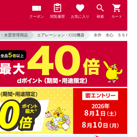
クーポン
閲覧履歴
お気に入り
検索
カート
・水質管理用品
エアレーション・CO2機器
水作 水心 ＳＳＰＰ－