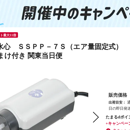
ント最大11倍
水心 ＳＳＰＰ－７Ｓ（エア量固定式） 
まけ付き 関東当日便
販売価格
出荷目安：
日の即日発送
たまるdポイ
+キャンペー