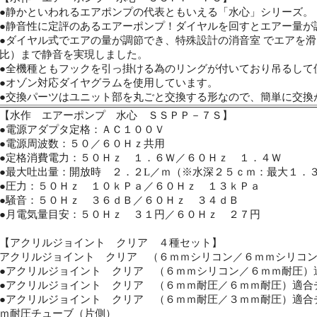
●静かといわれるエアポンプの代表ともいえる「水心」シリーズ。
●静音性に定評のあるエアーポンプ！ダイヤルを回すとエアー量が
●ダイヤル式でエアの量が調節でき、特殊設計の消音室 でエアを
比）まで静音を実現しました。
●全機種ともフックを引っ掛ける為のリングが付いており吊るして
●オゾン対応ダイヤグラムを使用しています。
●交換パーツはユニット部を丸ごと交換する形なので、簡単に交換
【水作 エアーポンプ 水心 ＳＳＰＰ－７Ｓ】
●電源アダプタ定格：ＡＣ１００Ｖ
●電源周波数：５０／６０Ｈｚ共用
●定格消費電力：５０Ｈｚ １．６Ｗ／６０Ｈｚ １．４Ｗ
●最大吐出量：開放時 ２．２L／ｍ（※水深２５ｃｍ：最大１．
●圧力：５０Ｈｚ １０ｋＰａ／６０Ｈｚ １３ｋＰａ
●騒音：５０Ｈｚ ３６ｄＢ／６０Ｈｚ ３４ｄＢ
●月電気量目安：５０Ｈｚ ３１円／６０Ｈｚ ２７円
【アクリルジョイント クリア ４種セット】
アクリルジョイント クリア （６ｍｍシリコン／６ｍｍシリコ
●アクリルジョイント クリア （６ｍｍシリコン／６ｍｍ耐圧）
●アクリルジョイント クリア （６ｍｍ耐圧／６ｍｍ耐圧）適合
●アクリルジョイント クリア （６ｍｍ耐圧／３ｍｍ耐圧）適合
ｍ耐圧チューブ（片側）