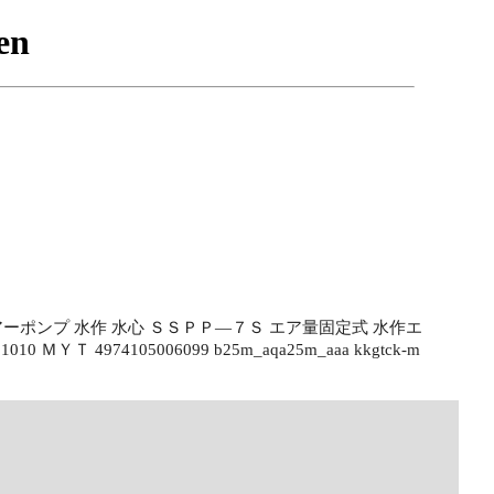
ション エアーポンプ 水作 水心 ＳＳＰＰ―７Ｓ エア量固定式 水作エ
 ＭＹＴ 4974105006099 b25m_aqa25m_aaa kkgtck-m