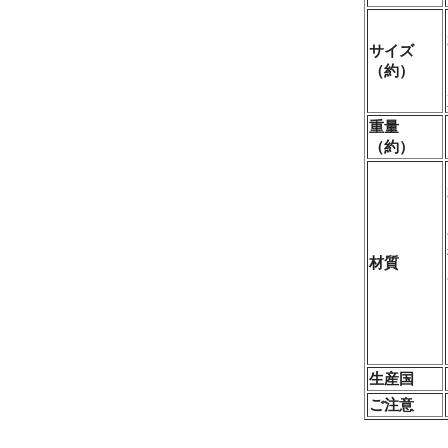
サイズ
（約）
重量
（約）
材質
生産国
ご注意