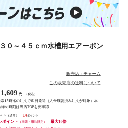
３０～４５ｃｍ水槽用エアーポン
販売店：チャーム
この販売店の送料について
1,609
円
（税込）
通常15時迄の注文で即日発送（入金確認済み注文が対象）本
締め時刻は当店TOPを要確認
ント
14
（通常）
ンポイント
最大10倍
（期間・用途限定）