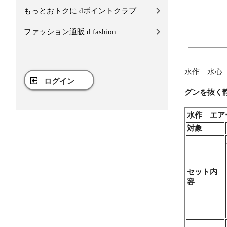
もっとおトクに dポイントクラブ
ファッション通販 d fashion
水作 水心
ログイン
グンを抜く
水作 エア
対象
セット内
容