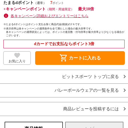
たまるdポイント
7
（通常）
+キャンペーンポイント
最大10倍
（期間・用途限定）
各キャンペーン詳細およびエントリーはこちら
※たまるdポイントはポイント支払を除く商品代金(税抜)の1％です。
※
表示倍率は各キャンペーンの適用条件を全て満たした場合の最大倍率です。
各キャンペーンの適用状況によっては、ポイントの進呈数・付与倍率が最大倍率より少なくなる場合が
ございます。
dカードでお支払ならポイント3倍
shopping_cart
カートに入れる
お気に入り
ピットスポーツ トップに戻る
バレーボールウェアの一覧を見る
商品レビューを投稿するには