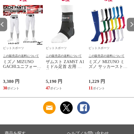
ピットスポーツ
ピットスポーツ
ピットスポーツ
この販売店の送料について
この販売店の送料について
この販売店の送料について
ミズノ MIZUNO
ザムスト ZAMST A1
ミズノ MIZUNO ミ
GACHIユニフォーム
ミドル足首 左用 足
ズノ サッカーストッ
パンツ(ジュニア) 練
首サポーター 13SS
キング サッカーソッ
習着 JR 野球 ユニフ
(NEW A1ミドル(左))
クス ストッキング
ォーム 練習用ユニフ
23SS(P2MXA060)
3,380 円
5,190 円
1,229 円
1
ォームパンツ GACHI
(
30
47
11
1
PANTS
(12JD2F8001/8401)
商品を探す
ヘルプ／お問い合わせ