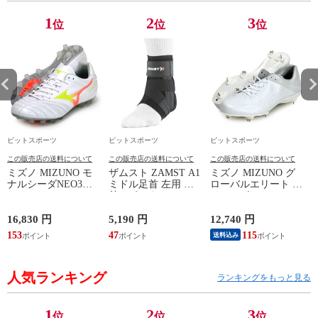
1
2
3
位
位
位
ピットスポーツ
ピットスポーツ
ピットスポーツ
この販売店の送料について
この販売店の送料について
この販売店の送料について
ミズノ MIZUNO モ
ザムスト ZAMST A1
ミズノ MIZUNO グ
ナルシーダNEO3
ミドル足首 左用 足
ローバルエリート ラ
WIDE ELITE
首サポーター 13SS
イトレボエリート2
(MONARCIDA) サッ
(NEW A1ミドル(左))
野球 金具 スパイク
カースパイク ワイド
白 シューズ 軽量
16,830 円
5,190 円
12,740 円
6
26AW (P1GA262154)
24SS (11GM241001)
ン
153
47
115
5
送料込み
人気ランキング
ランキングをもっと見る
1
2
3
位
位
位