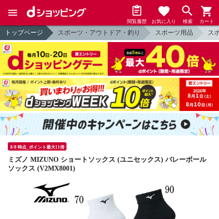
閲覧履歴
お気に入り
検索
カート
トップページ
スポーツ・アウトドア・釣り
スポーツ用品
ス
8/8 時点_ポイント最大11倍
ミズノ MIZUNO ショートソックス (ユニセックス) バレーボール
ソックス (V2MX8001)