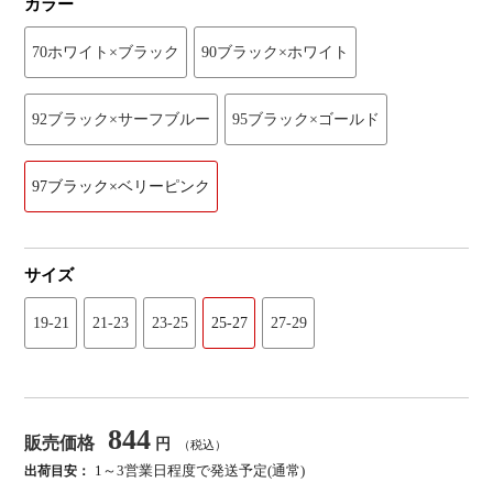
カラー
70ホワイト×ブラック
90ブラック×ホワイト
92ブラック×サーフブルー
95ブラック×ゴールド
97ブラック×ベリーピンク
サイズ
19-21
21-23
23-25
25-27
27-29
844
販売価格
円
（税込）
1～3営業日程度で発送予定(通常)
出荷目安：