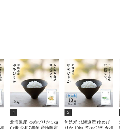
4
5
6
北海道産 ゆめぴりか 5kg
無洗米 北海道産 ゆめぴ
無洗
令和
白米 令和7年産 産地限定
りか 10kg (5kg×2袋) 令和
ぼし 