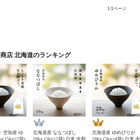
1/1
野商店 北海道のランキング
・空知産 ゆ
北海道産 ななつぼし
北海道産 ゆめぴりか
 (5kg×2袋)
10kg (5kg×2袋) 白米 令和
20kg (5kg×4袋) 白米 