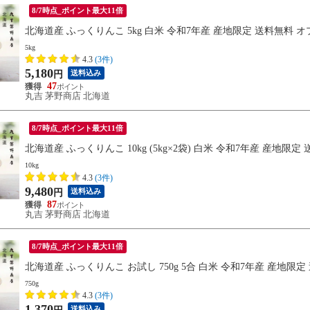
8/7時点_ポイント最大11倍
北海道産 ふっくりんこ 5kg 白米 令和7年産 産地限定 送料無料
5kg
4.3
(3件)
5,180
送料込み
円
47
丸吉 茅野商店 北海道
8/7時点_ポイント最大11倍
北海道産 ふっくりんこ 10kg (5kg×2袋) 白米 令和7年産 産
10kg
4.3
(3件)
9,480
送料込み
円
87
丸吉 茅野商店 北海道
8/7時点_ポイント最大11倍
北海道産 ふっくりんこ お試し 750g 5合 白米 令和7年産 産地限定
750g
4.3
(3件)
1,370
送料込み