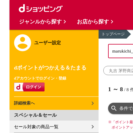
ジャンルから探す
お店から探す
トップページ
ユーザー設定
dポイントがつかえる＆たまる
丸吉 茅野商
dアカウントでログイン・登録
1
～
8
/
8
詳細検索へ
条件で
スペシャル＆セール
※
「ポイント最
セール対象の商品一覧
ポイントアッ