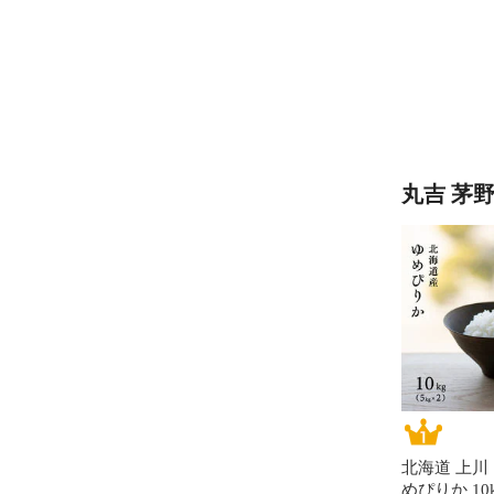
丸吉 茅
北海道 上川
めぴりか 10kg