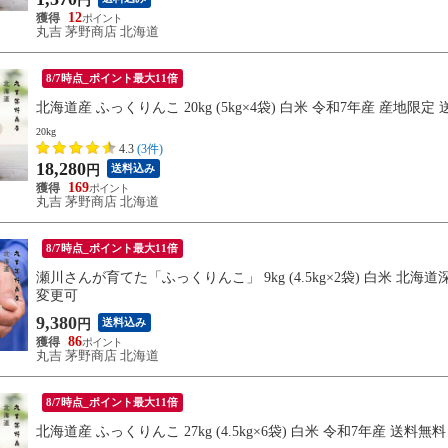
円
12
丸吉 茅野商店 北海道
8/7時点_ポイント最大11倍
北海道産 ふっくりんこ 20kg (5kg×4袋) 白米 令和7年産 産
20kg
4.3
(3件)
18,280
送料込み
円
169
丸吉 茅野商店 北海道
8/7時点_ポイント最大11倍
瀬川さんが育てた「ふっくりんこ」 9kg (4.5kg×2袋) 白米 
変更可
9,380
送料込み
円
86
丸吉 茅野商店 北海道
8/7時点_ポイント最大11倍
北海道産 ふっくりんこ 27kg (4.5kg×6袋) 白米 令和7年産 