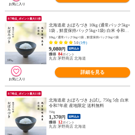
8/7時点_ポイント最大11倍
北海道産 おぼろづき 10kg (通常パック5kg×
1袋，鮮度保持パック5kg×1袋) 白米 令和7
年産 送料無料
10kg／通常パック5kg×1袋，鮮度保持パック5kg×1袋
5.0
(1件)
9,080
円
送料込み
84
丸吉 茅野商店 北海道
詳細を見る
8/7時点_ポイント最大11倍
北海道産 おぼろづき お試し 750g 5合 白米
令和7年産 産地限定 送料無料
750g
1,370
円
送料込み
12
丸吉 茅野商店 北海道