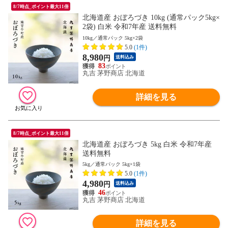
8/7時点_ポイント最大11倍
北海道産 おぼろづき 10kg (通常パック5kg×
2袋) 白米 令和7年産 送料無料
10kg／通常パック 5kg×2袋
5.0
(1件)
8,980
円
送料込み
83
丸吉 茅野商店 北海道
詳細を見る
8/7時点_ポイント最大11倍
北海道産 おぼろづき 5kg 白米 令和7年産
送料無料
5kg／通常パック 5kg×1袋
5.0
(1件)
4,980
円
送料込み
46
丸吉 茅野商店 北海道
詳細を見る