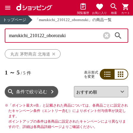
閲覧履歴
お気に入り
検索
カート
トップページ
「marukichi_210122_oborozuki」の商品一覧
検索
丸吉 茅野商店 北海道
1
～
5
表示形式
/
5
件
を変更
リスト
グリッド
条件で絞り込む
※
「ポイント最大○倍」と記載された商品については、各商品ごとに設定され
たキャンペーン条件（エントリー含む）によりポイント付与倍率が決定し
ます。
ポイントアップの条件は各商品に設定されたキャンペーンにより異なりま
すので、詳細は各商品詳細ページよりご確認ください。