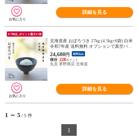
詳細を見る
8/7時点_ポイント最大11倍
北海道産 おぼろづき 27kg (4.5kg×6袋) 白米
令和7年産 送料無料 オプションで真空パッ
クに変更可能
24,680
円
送料込み
228
丸吉 茅野商店 北海道
詳細を見る
1
～
5
/
5
件
1