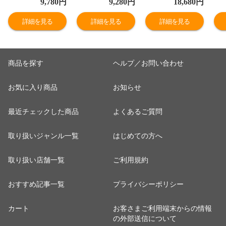
9,780
円
9,280
円
18,680
円
プションで真空
で真空パックに
で真空パックに
ッ
パックに変更可
変更可
変更可
詳細を見る
詳細を見る
詳細を見る
商品を探す
ヘルプ／お問い合わせ
お気に入り商品
お知らせ
最近チェックした商品
よくあるご質問
取り扱いジャンル一覧
はじめての方へ
取り扱い店舗一覧
ご利用規約
おすすめ記事一覧
プライバシーポリシー
カート
お客さまご利用端末からの情報
の外部送信について