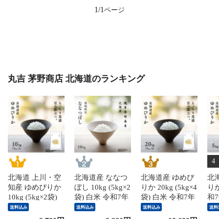
1/1
丸吉 茅野商店 北海道のランキング
4
北海道 上川・空
北海道産 ななつ
北海道産 ゆめぴ
北
知産 ゆめぴりか
ぼし 10kg (5kg×2
りか 20kg (5kg×4
りか
10kg (5kg×2袋)
袋) 白米 令和7年
袋) 白米 令和7年
和
白米 令和7年産
産 産地限定 送料
産 産地限定 送料
定
送料込み
送料込み
送料込み
送料
特A 送料無料 オ
無料 オプション
無料 オプション
シ