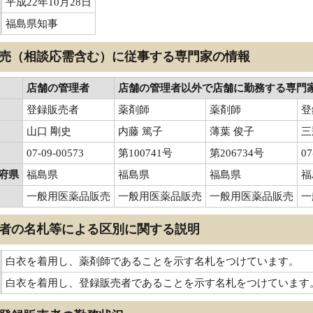
平成22年10月28日
福島県知事
売（相談応需含む）に従事する専門家の情報
店舗の管理者
店舗の管理者以外で店舗に勤務する専門
登録販売者
薬剤師
薬剤師
登
山口 剛史
内藤 篤子
薄葉 俊子
三
07-09-00573
第100741号
第206734号
07
府県
福島県
福島県
福島県
福
一般用医薬品販売
一般用医薬品販売
一般用医薬品販売
一
者の名札等による区別に関する説明
白衣を着用し、薬剤師であることを示す名札をつけています。
白衣を着用し、登録販売者であることを示す名札をつけています