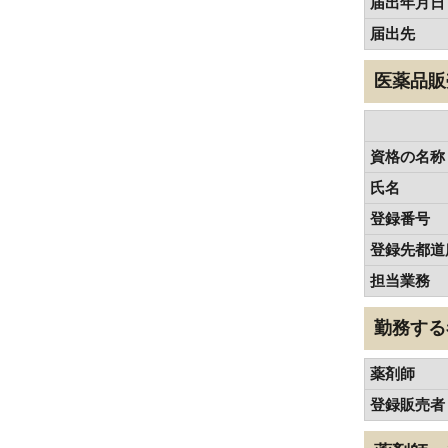
届出年月日
届出先
医薬品販
資格の名称
氏名
登録番号
登録先都道
担当業務
勤務する
薬剤師
登録販売者