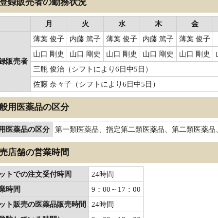
登録販売者の勤務状況
月
火
水
木
金
薄葉 俊子
内藤 篤子
薄葉 俊子
内藤 篤子
薄葉 俊子
山口 剛史
山口 剛史
山口 剛史
山口 剛史
山口 剛史
録販売者
三瓶 俊治（シフトにより6日中5日）
佐藤 奈々子（シフトにより6日中5日）
般用医薬品の区分
用医薬品の区分
第一類医薬品、指定第二類医薬品、第二類医薬品
売店舗の営業時間
ットでの注文受付時間
24時間
業時間
9：00～17：00
ット販売の医薬品販売時間
24時間