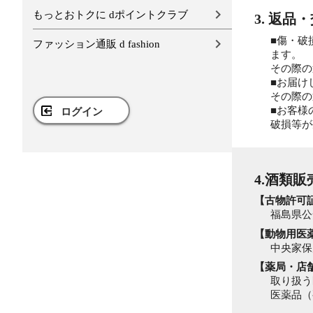
もっとおトクに dポイントクラブ
3. 返品
■傷・破
ファッション通販 d fashion
ます
その際の
■お届け
その際の
■お客様
ログイン
破損等が
4.酒類
【古物許可
福島県公安
【動物用医
中央家保
【薬局・店
取り扱う
医薬品（