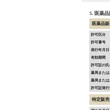
5. 医
医薬品販
許可区分
許可番号
発行年月日
有効期間
許可証の氏
薬局または
薬局または
許可証発行
特定販売