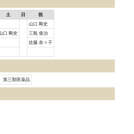
土
日
祝
山口 剛史
山口 剛史
三瓶 俊治
佐藤 奈々子
、第三類医薬品