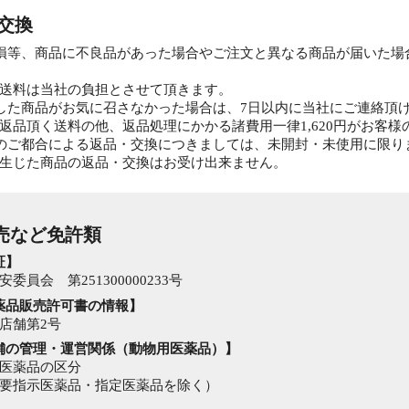
・交換
損等、商品に不良品があった場合やご注文と異なる商品が届いた場
。
送料は当社の負担とさせて頂きます。
した商品がお気に召さなかった場合は、7日以内に当社にご連絡頂
返品頂く送料の他、返品処理にかかる諸費用一律1,620円がお客
のご都合による返品・交換につきましては、未開封・未使用に限り
生じた商品の返品・交換はお受け出来ません。
販売など免許類
証】
委員会 第251300000233号
薬品販売許可書の情報】
店舗第2号
舗の管理・運営関係（動物用医薬品）】
医薬品の区分
要指示医薬品・指定医薬品を除く）