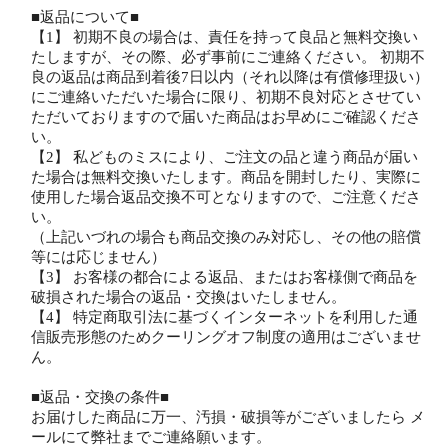
■返品について■
【1】 初期不良の場合は、責任を持って良品と無料交換い
たしますが、その際、必ず事前にご連絡ください。 初期不
良の返品は商品到着後7日以内（それ以降は有償修理扱い）
にご連絡いただいた場合に限り、初期不良対応とさせてい
ただいておりますので届いた商品はお早めにご確認くださ
い。
【2】 私どものミスにより、ご注文の品と違う商品が届い
た場合は無料交換いたします。商品を開封したり、実際に
使用した場合返品交換不可となりますので、ご注意くださ
い。
（上記いづれの場合も商品交換のみ対応し、その他の賠償
等には応じません）
【3】 お客様の都合による返品、またはお客様側で商品を
破損された場合の返品・交換はいたしません。
【4】 特定商取引法に基づくインターネットを利用した通
信販売形態のためクーリングオフ制度の適用はございませ
ん。
■返品・交換の条件■
お届けした商品に万一、汚損・破損等がございましたら メ
ールにて弊社までご連絡願います。