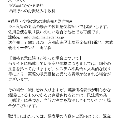
承下さい。
※返品にかかる送料
※銀行へのお振込み手数料
■返品・交換の際の連絡先と送付先■
※不良等の返品の場合の佐川急便着払いでお願いします。
佐川急便を取り扱いのない場合は他社でも可能です。
連絡先：info.dm@mail.edenki.jp
送付先：〒601-8175 京都市南区上鳥羽金仏町1番地 株式
会社イーデンキ 返品係
【価格表示に誤りがあった場合について】
当サイトに掲載している商品価格につきましては、細心の
注意を払っておりますが、システム不具合や人為的な誤り
等により、実際の販売価格と異なる表示がなされる場合が
ございます。
その場合、誠に恐れ入りますが、当該価格表示が明らかな
錯誤によるものであると判断されるときは、民法第95条
（錯誤）に基づき、当該ご注文を取消しさせていただく場
合がございます。
取消しにあたっては、誤表示の内容をご案内のうえ、返金