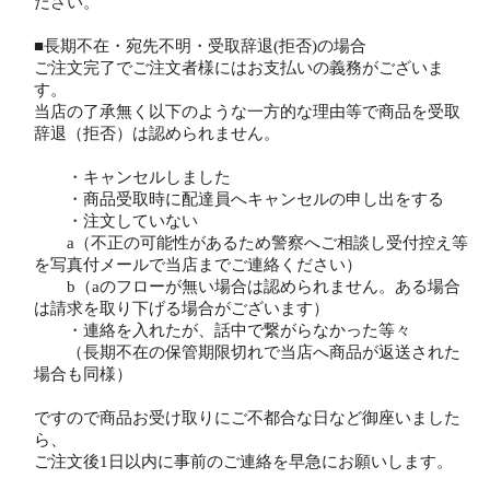
ださい。
■長期不在・宛先不明・受取辞退(拒否)の場合
ご注文完了でご注文者様にはお支払いの義務がございま
す。
当店の了承無く以下のような一方的な理由等で商品を受取
辞退（拒否）は認められません。
・キャンセルしました
・商品受取時に配達員へキャンセルの申し出をする
・注文していない
a（不正の可能性があるため警察へご相談し受付控え等
を写真付メールで当店までご連絡ください）
b（aのフローが無い場合は認められません。ある場合
は請求を取り下げる場合がございます）
・連絡を入れたが、話中で繋がらなかった等々
（長期不在の保管期限切れで当店へ商品が返送された
場合も同様）
ですので商品お受け取りにご不都合な日など御座いました
ら、
ご注文後1日以内に事前のご連絡を早急にお願いします。