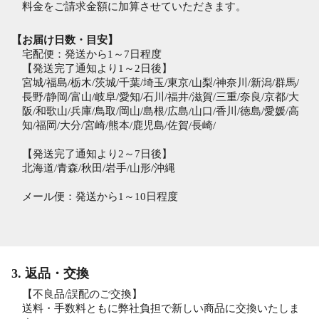
料金をご請求金額に加算させていただきます。
【お届け日数・目安】
宅配便：発送から1～7日程度
【発送完了通知より1～2日後】
宮城/福島/栃木/茨城/千葉/埼玉/東京/山梨/神奈川/新潟/群馬/
長野/静岡/富山/岐阜/愛知/石川/福井/滋賀/三重/奈良/京都/大
阪/和歌山/兵庫/鳥取/岡山/島根/広島/山口/香川/徳島/愛媛/高
知/福岡/大分/宮崎/熊本/鹿児島/佐賀/長崎/
【発送完了通知より2～7日後】
北海道/青森/秋田/岩手/山形/沖縄
メール便：発送から1～10日程度
3. 返品・交換
【不良品/誤配のご交換】
送料・手数料ともに弊社負担で新しい商品に交換いたしま