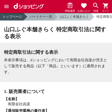
閲覧履歴
お気に入り
検索
カート
トップページ
パートナー一覧
山口ふぐ本舗きらく
特定商取
山口ふぐ本舗きらく 特定商取引法に関す
る表示
特定商取引法に関する表示
本表示事項は、dショッピングにおいて有限会社㐂楽が売主と
して販売する商品（以下「商品」といいます）に適用されま
す。
1. 販売業者について
【名称】
有限会社㐂楽
【通信販売業務の責任者】