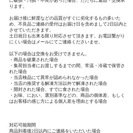
に破損・汚損・不良があった場合、ただちに返品・交換承
ります。
お届け後に鮮度などの品質がすぐに劣化するもの多いた
め、不良品ご連絡の受付はお届け日を含めまして2日以内と
させていただきます。
土日祝日も出来る限り対応させて頂きます。お電話繋がり
にくい場合はメールにてご連絡くださいませ。
以下の場合は交換をお受けできません。
・商品を破棄された場合
・集荷担当者にお渡しするまでの間、常温・冷蔵で保管さ
れた場合
・当店検品にて異常が認められなかった場合
・当店の推奨する解凍方法以外で解凍された場合
・開封された場合、すでに食された場合
・お味、におい、選別基準などの、商品の個体差、もしく
はお客様の感じ方による個人差を理由とする場合
対応可能期間
商品到着後2日以内にご連絡をいただいた場合