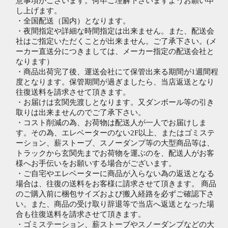
意事項がございます。何卒ご理解下さいますようお願い申
し上げます。
・全国配送（国内）となります。
・夜間指定や詳細な時間指定は出来ません。また、配送会
社はご指定いただくことが出来ません。ご了承下さい。(メ
ーカー直送分につきましては、メーカー指定の配送会社と
なります）
・商品出荷完了後、運送会社にて保管出来る期間が1週間程
度となります。保管期間が過ぎましたら、当店返送となり
往復送料を請求させて頂きます。
・お届けは玄関先渡しとなります。又ダンボール等の引き
取りは出来ませんのでご了承下さい。
・コスト削減の為、お荷物は配送人が一人でお届けしま
す。その為、エレベーターのない2F以上、またはゴミステ
ーション、薪ストーブ、スノーダンプ等の大型商品等は、
トラックから玄関先までお荷物を運ぶのを、配送人がお客
様へお手伝いをお願いする場合がございます。
・ご自宅やエレベーターに商品が入らない為の返送となる
場合は、往復の送料をお客様に請求させて頂きます。 商品
のご購入前に梱包サイズおよび搬入経路を必ずご確認下さ
い。また、商品の受け取り辞退等で当店へ返送となった場
合も往復送料を請求させて頂きます。
・ゴミステーション、薪ストーブやスノーダンプなどの大