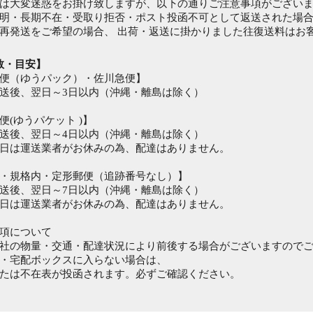
は大変迷惑をお掛け致しますが、以下の通りご注意事項がござい
明・長期不在・受取り拒否・ポスト投函不可として返送された場
再発送をご希望の場合、 出荷・返送に掛かりました往復送料はお
数・目安】
便（ゆうパック）・佐川急便】
送後、翌日～3日以内（沖縄・離島は除く）
便(ゆうパケット )】
送後、翌日～4日以内（沖縄・離島は除く）
日は運送業者がお休みの為、配達はありません。
・規格内・定形郵便（追跡番号なし）】
送後、翌日～7日以内（沖縄・離島は除く）
日は運送業者がお休みの為、配達はありません。
項について
社の物量・交通・配達状況により前後する場合がございますので
・宅配ボックスに入らない場合は、
たは不在表が投函されます。必ずご確認ください。