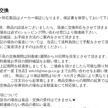
・交換
ー対応製品はメーカー保証になります。保証書を保管しておいて下
不良、商品の誤送がございましたら、迅速に交換対応をさせて頂きま
合は必ずdショッピング問い合わせ窓口より御連絡下さい。
確認、お手続き方法のご案内をさせて頂きます。
の場合の返送については、当店にて送料負担にて手配をさせて頂
返送頂きますのはお控えください。）
不良の交換期間は到着後1週間から10日間を目安とさせて頂きます
後お早目の開封確認をお願い致します。
期間を経過致しましても、ご連絡を頂けましたら可能な限り対
【当店】info10@rise-jp.co.jp までお問い合わせをお願い
、商品により保証期間は3か月・6カ月と商品により異なりま
日から起算致します。商品交換からの期間の起算ではござ
品が在庫切れの場合は全額返金にて対応致します。
項について
該当の場合は返品・交換の受付はできません★
連絡のない商品の着払い返送。