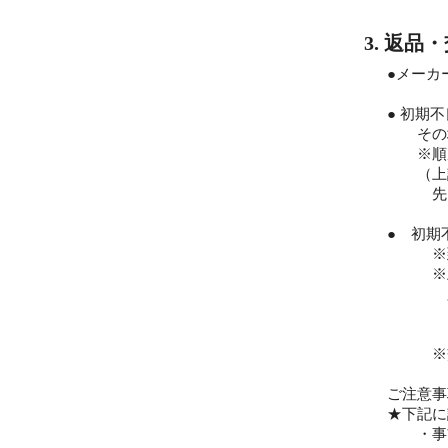
3. 返品
●メーカ
● 初期
その場
※順次
（上記
先にご
● 初期
※到着
※上記
必ず一度
(但し
ご注文
※交換
ご注意事
★下記に
・事前