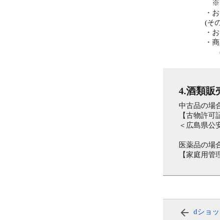
※お問
・お客
(その
・お客
・商品発
(その
4.酒類
中古品の場
【古物許可
＜広島県公安委
医薬品の場
【家庭用管理
dショ