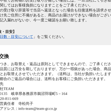
在でお荷物のお受け取りが難しい場合には、一旦当社にて引き取
関してはお客様負担になりますことをご了承ください。
受け取り辞退等で当店へ返送となった場合も往復送料を請求させ
先ご住所に不備があると、商品のお届けができない場合がござい
記入漏れがないか、今一度ご確認をお願い致します。
数・目安】
日数・目安について
」をご覧ください。
・交換
つき、お取替え・返品は原則としてできませんので、ご了承くだ
品質には万全を期しておりますが、万が一瑕疵があった場合、商
とお取替えさせていただきます。（送料は、当社が負担いたしま
都合のご返品の場合には、送料をお客様にご負担いただきます。
先
TEAM
-0135 岐阜県各務原市鵜沼羽場町5－164
-811-669
営責任者 寺松尚子
ス：info-team@team-gr.co.jp