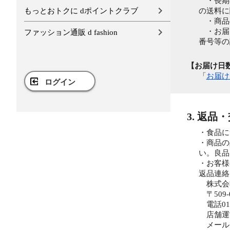
・長期不
もっとおトクに dポイントクラブ
の送料に
・商品の
・お届け
ファッション通販 d fashion
番号等の
【お届け日
「
お届け
ログイン
3. 返品
・食品に
・商品の
い。良品
・お客様
返品連絡
株式会社
〒509
電話0120
店舗運
メールアドレ