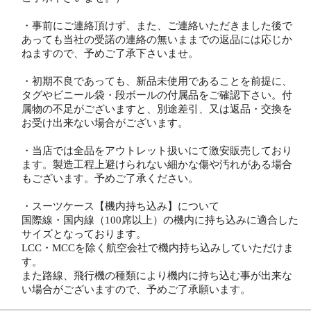
・事前にご連絡頂けず、また、ご連絡いただきました後で
あっても当社の受諾の連絡の無いままでの返品には応じか
ねますので、予めご了承下さいませ。
・初期不良であっても、新品未使用であることを前提に、
タグやビニール袋・段ボールの付属品をご確認下さい。付
属物の不足がございますと、別途差引、又は返品・交換を
お受け出来ない場合がございます。
・当店では全品をアウトレット扱いにて激安販売しており
ます。製造工程上避けられない細かな傷や汚れがある場合
もございます。予めご了承ください。
・スーツケース【機内持ち込み】について
国際線・国内線（100席以上）の機内に持ち込みに適合した
サイズとなっております。
LCC・MCCを除く航空会社で機内持ち込みしていただけま
す。
また路線、飛行機の種類により機内に持ち込む事が出来な
い場合がございますので、予めご了承願います。