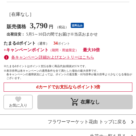
［在庫なし］
3,790
販売価格
送料込み
円
（税込）
5月5～10日の間でお届け※当店おまかせ
出荷目安：
たまるdポイント
34
（通常）
+キャンペーンポイント
最大10倍
（期間・用途限定）
各キャンペーン詳細およびエントリーはこちら
※たまるdポイントはポイント支払を除く商品代金(税抜)の1％です。
※
表示倍率は各キャンペーンの適用条件を全て満たした場合の最大倍率です。
各キャンペーンの適用状況によっては、ポイントの進呈数・付与倍率が最大倍率より少なくなる場合が
ございます。
dカードでお支払ならポイント3倍
remove_shopping_cart
在庫なし
お気に入り
フラワーマーケット花由 トップに戻る