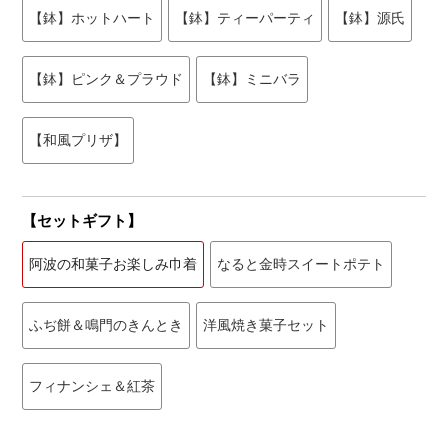
【鉢】ホットハート
【鉢】ティーパーティ
【鉢】源氏
【鉢】ピンク＆プラウド
【鉢】ミニバラ
【和風プリザ】
【セットギフト】
阿波の和菓子お楽しみ巾着
なると金時スイートポテト
ふぢ餅＆鳴門のきんとき
洋風焼き菓子セット
フィナンシェ＆紅茶