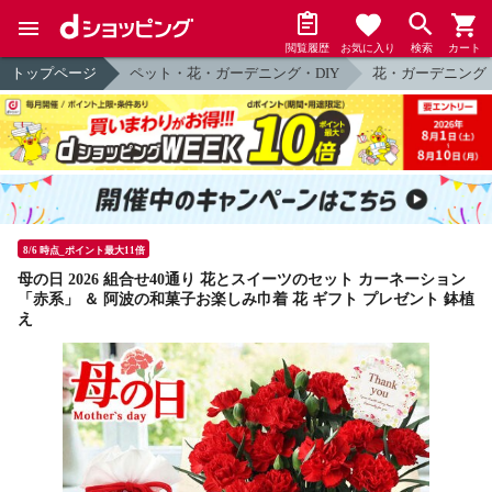
閲覧履歴
お気に入り
検索
カート
トップページ
ペット・花・ガーデニング・DIY
花・ガーデニング
8/6 時点_ポイント最大11倍
母の日 2026 組合せ40通り 花とスイーツのセット カーネーション
「赤系」 ＆ 阿波の和菓子お楽しみ巾着 花 ギフト プレゼント 鉢植
え