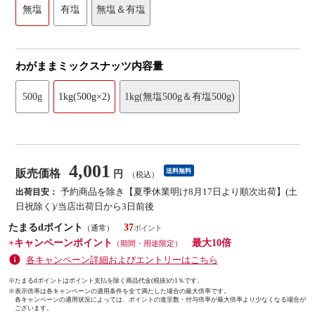
無塩
有塩
無塩＆有塩
わがままミックスナッツ内容量
500g
1kg(500g×2)
1kg(無塩500g＆有塩500g)
4,001
販売価格
送料無料
円
（税込）
予約商品を除き【夏季休業明け8月17日より順次出荷】(土
出荷目安：
日祝除く)/当店出荷日から3日前後
たまるdポイント
37
（通常）
+キャンペーンポイント
最大10倍
（期間・用途限定）
各キャンペーン詳細およびエントリーはこちら
※たまるdポイントはポイント支払を除く商品代金(税抜)の1％です。
※
表示倍率は各キャンペーンの適用条件を全て満たした場合の最大倍率です。
各キャンペーンの適用状況によっては、ポイントの進呈数・付与倍率が最大倍率より少なくなる場合が
ございます。