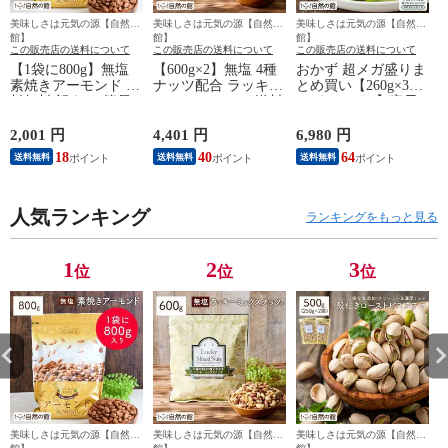
美味しさは元気の源【自然の
美味しさは元気の源【自然の
美味しさは元気の源【自然の
館】
館】
館】
この販売店の送料について
この販売店の送料について
この販売店の送料について
【1袋に800g】無塩
【600g×2】無塩 4種
おかず 超メガ盛りま
素焼きアーモンド 送
ナッツ配合 ラッキー
とめ買い【260g×3袋
料無料 訳あり(簡易
ミックスナッツ 送料
(おまけつき)】寒天
梱包)
無料 おつまみ 製菓
海藻サラダ 飯とも
材料 業務用 大容量
ダイエット わかめ
2,001 円
4,401 円
6,980 円
6
ポスト投函 訳あり
ワカメ 寒天 かんて
18
40
64
送料無料
送料無料
送料無料
(簡易梱包) 88s
ん 業務用 訳あり(簡
梱
易梱包) 宅配便 食卓
人気ランキング
ランキングをもっと見る
1
2
3
位
位
位
美味しさは元気の源【自然の
美味しさは元気の源【自然の
美味しさは元気の源【自然の