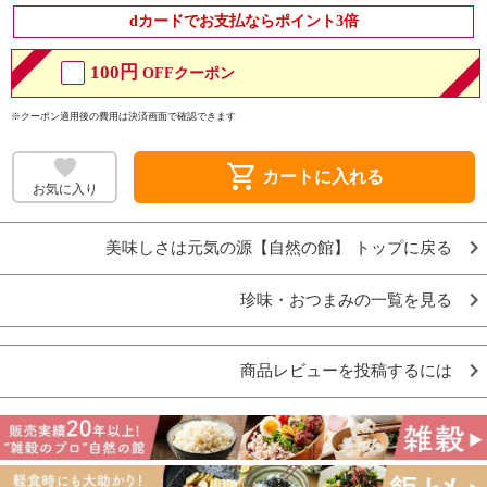
dカードでお支払ならポイント3倍
100円
OFFクーポン
※クーポン適用後の費用は決済画面で確認できます
shopping_cart
カートに入れる
お気に入り
美味しさは元気の源【自然の館】 トップに戻る
珍味・おつまみの一覧を見る
商品レビューを投稿するには