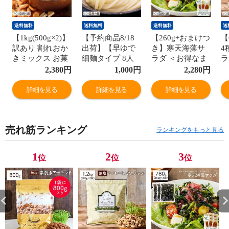
送料無料
送料無料
送料無料
送
【1kg(500g×2)】
【予約商品8/18
【260g+おまけつ
【
訳あり 割れおか
出荷】【早ゆで
き】寒天海藻サ
4
きミックス お菓
細麺タイプ 8人
ラダ ＜お得なま
ラ
子 メガ盛り お茶
前】讃岐うどん
とめ買いはペー
ス
2,380
円
1,000
円
2,280
円
うけ おつまみ 送
8分うどん 送料
ジで案内中＞ 飯
料
料無料 宅配便
無料 訳あり(簡易
とも ダイエット
材
詳細を見る
詳細を見る
詳細を見る
梱包) 食卓7we
わかめ 業務用 健
量
康 料理 訳あり
あ
(簡易梱包) 宅配
88
売れ筋ランキング
便 食卓 88s
ランキングをもっと見る
1
2
3
位
位
位