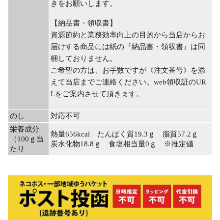
きをお願いします。
【納品書・領収書】
資源節約と業務効率向上の目的から当店からお
届けする商品には紙の『納品書・領収書』は同
梱しておりません。
ご希望の方は、お手数ですが《注文番号》を添
えて当店までご連絡ください。web領収証のUR
Lをご案内させて頂きます。
のし
対応不可
栄養成分
熱量656kcal たんぱく質19.3ｇ 脂質57.2ｇ
（100ｇ当
炭水化物18.8ｇ 食塩相当量0ｇ ※推定値
たり