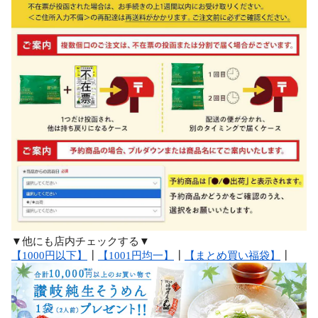
▼他にも店内チェックする▼
【1000円以下】
┃
【1001円均一】
┃
【まとめ買い福袋】
┃