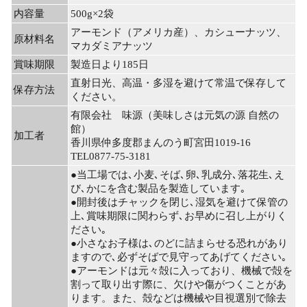
内容量
500g×2袋
アーモンド（アメリカ産）、カシューナッツ、
原材料名
マカダミアナッツ
賞味期限
製造日より185日
直射日光、高温・多湿を避けて常温で保存して
保存方法
ください。
有限会社 味源（美味しさは元気の源 自然の
館）
加工者
香川県仲多度郡まんのう町宮田1019-16
TEL0877-75-3181
●当工場では､小麦､そば､卵､乳成分､落花生､え
び､かにを含む製品を製造しています｡
●開封後はチャックを閉じ､湿気を避けて保管の
上､賞味期限に関わらず､お早めに召し上がりく
ださい｡
●小さなお子様は､のどに詰まらせる恐れがあり
ますので､必ずそばで見守ってあげてください｡
●アーモンドは元々殻に入っており、機械で殻を
割って取り出す際に、欠けや傷がつくことがあ
ります。また、殻などは機械や目視選別で除去