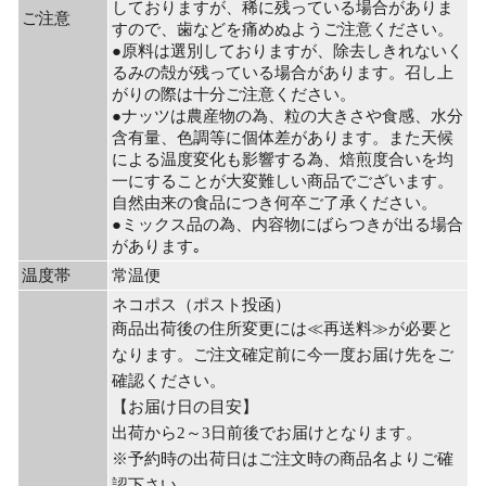
しておりますが、稀に残っている場合がありま
ご注意
すので、歯などを痛めぬようご注意ください。
●原料は選別しておりますが、除去しきれないく
るみの殻が残っている場合があります。召し上
がりの際は十分ご注意ください。
●ナッツは農産物の為、粒の大きさや食感、水分
含有量、色調等に個体差があります。また天候
による温度変化も影響する為、焙煎度合いを均
一にすることが大変難しい商品でございます。
自然由来の食品につき何卒ご了承ください。
●ミックス品の為、内容物にばらつきが出る場合
があります｡
温度帯
常温便
ネコポス（ポスト投函）
商品出荷後の住所変更には≪再送料≫が必要と
なります。ご注文確定前に今一度お届け先をご
確認ください。
【お届け日の目安】
出荷から2～3日前後でお届けとなります。
※予約時の出荷日はご注文時の商品名よりご確
認下さい