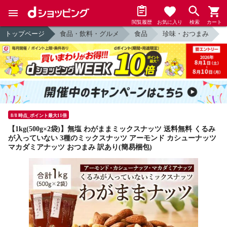
閲覧履歴
お気に入り
検索
カート
トップページ
食品・飲料・グルメ
食品
珍味・おつまみ
8/8 時点_ポイント最大11倍
【1kg(500g×2袋)】無塩 わがままミックスナッツ 送料無料 くるみ
が入っていない 3種のミックスナッツ アーモンド カシューナッツ
マカダミアナッツ おつまみ 訳あり(簡易梱包)