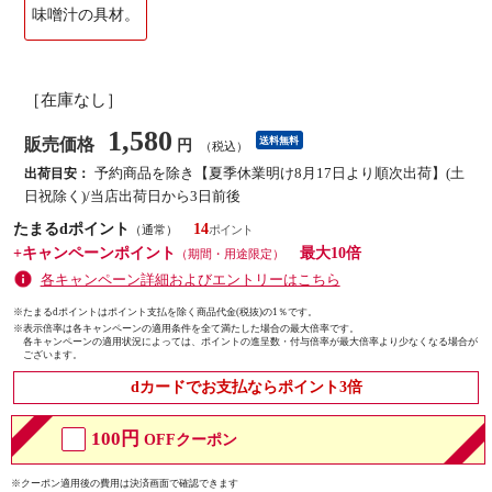
味噌汁の具材。
［在庫なし］
1,580
販売価格
送料無料
円
（税込）
予約商品を除き【夏季休業明け8月17日より順次出荷】(土
出荷目安：
日祝除く)/当店出荷日から3日前後
たまるdポイント
14
（通常）
+キャンペーンポイント
最大10倍
（期間・用途限定）
各キャンペーン詳細およびエントリーはこちら
※たまるdポイントはポイント支払を除く商品代金(税抜)の1％です。
※
表示倍率は各キャンペーンの適用条件を全て満たした場合の最大倍率です。
各キャンペーンの適用状況によっては、ポイントの進呈数・付与倍率が最大倍率より少なくなる場合が
ございます。
dカードでお支払ならポイント3倍
100円
OFFクーポン
※クーポン適用後の費用は決済画面で確認できます