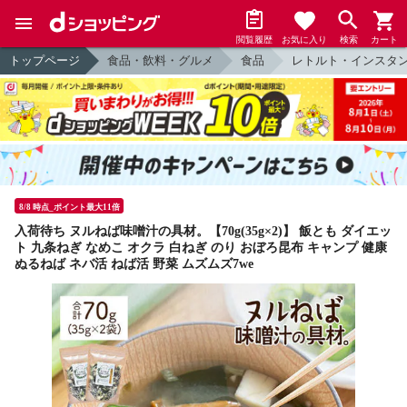
閲覧履歴
お気に入り
検索
カート
トップページ
食品・飲料・グルメ
食品
レトルト・インスタ
8/8 時点_ポイント最大11倍
入荷待ち ヌルねば味噌汁の具材。【70g(35g×2)】 飯とも ダイエッ
ト 九条ねぎ なめこ オクラ 白ねぎ のり おぼろ昆布 キャンプ 健康
ぬるねば ネバ活 ねば活 野菜 ムズムズ7we