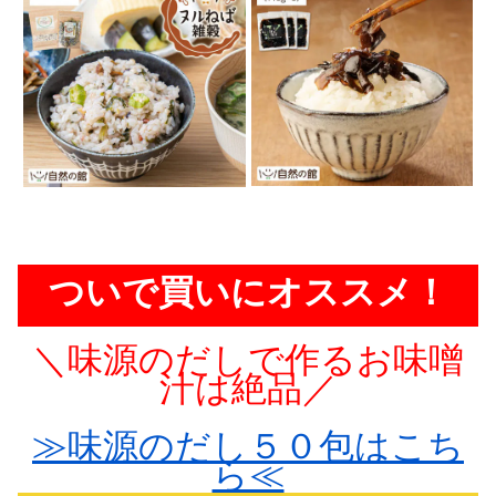
ついで買いにオススメ！
＼味源のだしで作るお味噌
汁は絶品／
≫味源のだし５０包はこち
ら≪