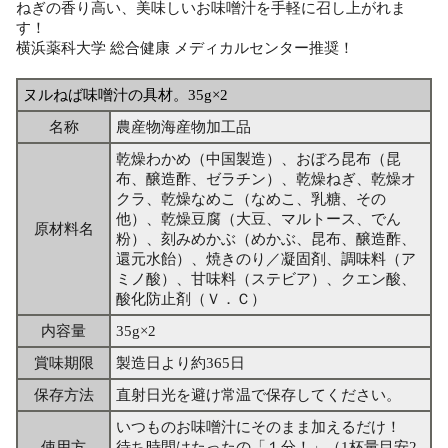
ねぎの香り高い、美味しいお味噌汁を手軽に召し上がれま
す！
横浜薬科大学 総合健康 メディカルセンター推奨！
ヌルねば味噌汁の具材。35g×2
名称
農産物海産物加工品
乾燥わかめ（中国製造）、おぼろ昆布（昆
布、醸造酢、ゼラチン）、乾燥ねぎ、乾燥オ
クラ、乾燥なめこ（なめこ、乳糖、その
他）、乾燥豆腐（大豆、マルトース、でん
原材料名
粉）、刻みめかぶ（めかぶ、昆布、醸造酢、
還元水飴）、焼きのり／凝固剤、調味料（ア
ミノ酸）、甘味料（ステビア）、クエン酸、
酸化防止剤（Ｖ．Ｃ）
内容量
35g×2
賞味期限
製造日より約365日
保存方法
直射日光を避け常温で保存してください。
いつものお味噌汁にそのまま加えるだけ！
使用方
待ち時間はたったの「１分！」（1杯量目安2