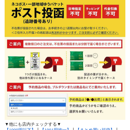
▼他にも店内チェックする▼
【1000円以下】
┃
【1001円均一】
┃
【まとめ買い福袋】
┃