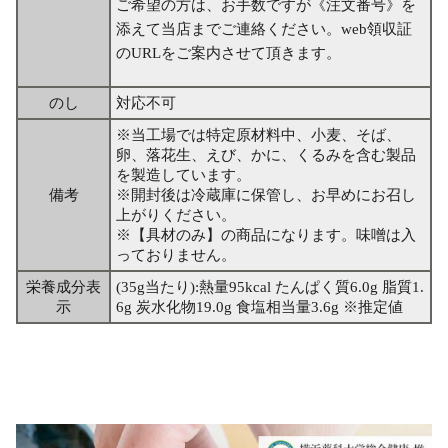
ご希望の方は、お手数ですが《注文番号》を
添えて当店までご連絡ください。web領収証
のURLをご案内させて頂きます。
のし
対応不可
※当工場では特定原材料中、小麦、そば、
卵、落花生、えび、かに、くるみを含む製品
を製造しています。
備考
※開封後は冷蔵庫に保管し、お早めにお召し
上がりください。
※【具材のみ】の商品になります。味噌は入
っておりません。
栄養成分表
(35g当たり):熱量95kcal たんぱく質6.0g 脂質1.
示
6g 炭水化物19.0g 食塩相当量3.6g ※推定値