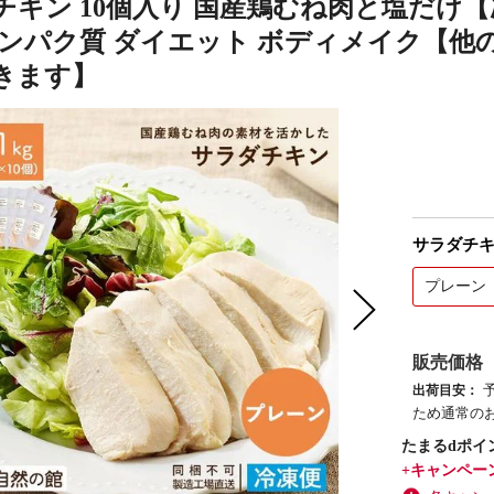
チキン 10個入り 国産鶏むね肉と塩だけ
タンパク質 ダイエット ボディメイク【
きます】
サラダチ
プレーン
販売価格
出荷目安：
ため通常の
たまるdポイ
+キャンペー