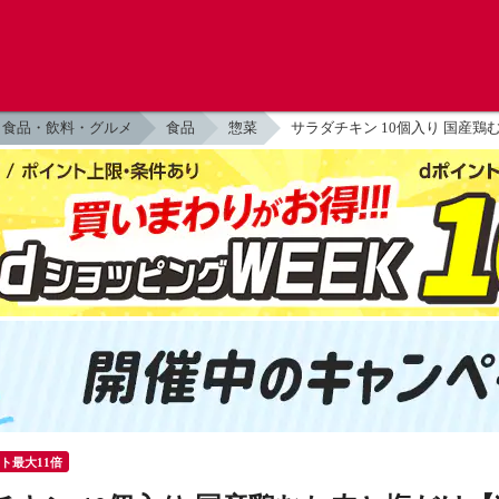
食品・飲料・グルメ
食品
惣菜
サラダチキン 10個入り 国産
ント最大11倍