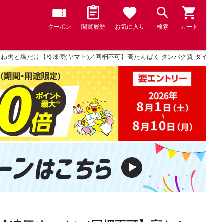
クーポン
閲覧履歴
お気に入り
検索
カート
鶏むね肉と塩だけ【冷凍便(ヤマト)／同梱不可】高たんぱく タンパク質 ダイ