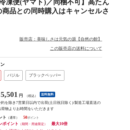
【冷凍便(ヤマト)／同梱不可】高たん
他の商品との同時購入はキャンセルさ
販売店：美味しさは元気の源【自然の館】
この販売店の送料について
キン
バジル
ブラックペッパー
5,501
送料無料
円
（税込）
予約を除き7営業日以内で出荷(土日祝日除く)/製造工場直送の
お荷物よりお時間をいただきます
ント
50
（通常）
ンポイント
最大10倍
（期間・用途限定）