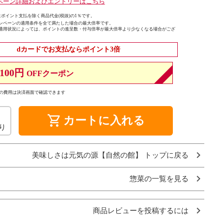
ペーン詳細およびエントリーはこちら
ポイント支払を除く商品代金(税抜)の1％です。
ンペーンの適用条件を全て満たした場合の最大倍率です。
適用状況によっては、ポイントの進呈数・付与倍率が最大倍率より少なくなる場合がござ
dカードでお支払ならポイント3倍
100円
OFFクーポン
の費用は決済画面で確認できます
shopping_cart
カートに入れる
り
美味しさは元気の源【自然の館】 トップに戻る
惣菜の一覧を見る
商品レビューを投稿するには