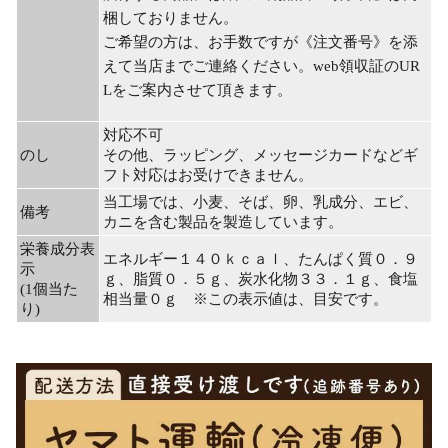
梱しておりません。
ご希望の方は、お手数ですが《注文番号》を添
えて当店までご連絡ください。web領収証のUR
Lをご案内させて頂きます。
対応不可
のし
その他、ラッピング、メッセージカードなどギ
フト対応はお受けできません。
当工場では、小麦、そば、卵、乳成分、エビ、
備考
カニを含む製品を製造しています。
栄養成分表
エネルギー１４０ｋｃａｌ、たんぱく質０．９
示
ｇ、脂質０．５ｇ、炭水化物３３．１ｇ、食塩
(1個当た
相当量０ｇ ※この表示値は、目安です。
り)