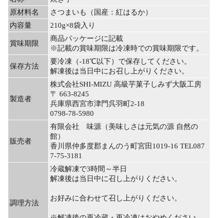
原材料名
さつまいも（国産：紅はるか）
内容量
210g×8袋入り
商品パッケージに記載
賞味期限
※記載の賞味期限は冷凍時での賞味期限です。
要冷凍（-18℃以下）で保存してください。
保存方法
解凍後は当日中にお召し上がりください。
株式会社SHI-MIZU 高級芋菓子しみず大阪工房
〒 663-8245
製造者
兵庫県西宮市津門呉羽町2-18
0798-78-5980
有限会社 味源（美味しさは元気の源 自然の
館）
販売者
香川県仲多度郡まんのう町宮田1019-16 TEL087
7-75-3181
冷蔵解凍で3時間～半日
解凍後は当日中に召し上がりください。
お好みに合わせて召し上がりください。
調理方法
※解凍後の再冷蔵・再冷凍はおやめください。