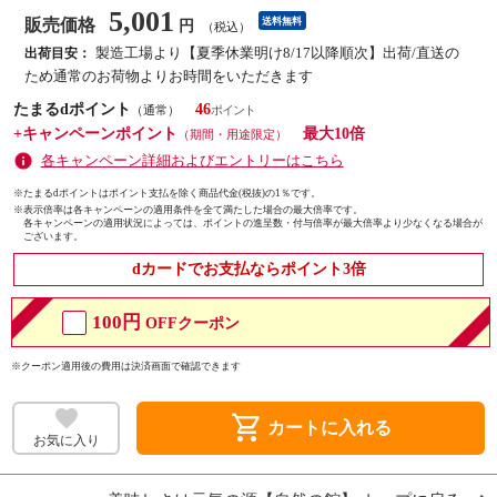
5,001
販売価格
送料無料
円
（税込）
製造工場より【夏季休業明け8/17以降順次】出荷/直送の
出荷目安：
ため通常のお荷物よりお時間をいただきます
たまるdポイント
46
（通常）
+キャンペーンポイント
最大10倍
（期間・用途限定）
各キャンペーン詳細およびエントリーはこちら
※たまるdポイントはポイント支払を除く商品代金(税抜)の1％です。
※
表示倍率は各キャンペーンの適用条件を全て満たした場合の最大倍率です。
各キャンペーンの適用状況によっては、ポイントの進呈数・付与倍率が最大倍率より少なくなる場合が
ございます。
dカードでお支払ならポイント3倍
100円
OFFクーポン
※クーポン適用後の費用は決済画面で確認できます
shopping_cart
カートに入れる
お気に入り