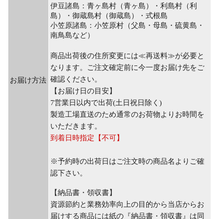
伊豆諸島：青ヶ島村（青ヶ島）・利島村（利
島）・御蔵島村（御蔵島）・式根島
小笠原諸島：小笠原村（父島・母島・硫黄島・
南鳥島など）
商品出荷後の住所変更には≪再送料≫が必要と
なります。ご注文確定前に今一度お届け先をご
確認ください。
お届け方法
【お届け日の目安】
7営業日以内で出荷(土日祝日除く)
製造工場直送のため通常のお荷物よりお時間を
いただきます。
到着日時指定【不可】
※予約時の出荷日はご注文時の商品名よりご確
認下さい。
【納品書・領収書】
資源節約と業務効率向上の目的から当店からお
届けする商品には紙の『納品書・領収書』は同