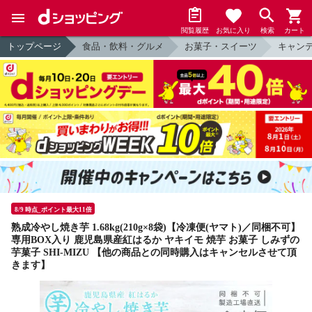
閲覧履歴
お気に入り
検索
カート
トップページ
食品・飲料・グルメ
お菓子・スイーツ
キャン
8/9 時点_ポイント最大11倍
熟成冷やし焼き芋 1.68kg(210g×8袋)【冷凍便(ヤマト)／同梱不可】
専用BOX入り 鹿児島県産紅はるか ヤキイモ 焼芋 お菓子 しみずの
芋菓子 SHI-MIZU 【他の商品との同時購入はキャンセルさせて頂
きます】