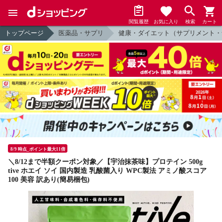
閲覧履歴
お気に入り
検索
カート
トップページ
医薬品・サプリ
健康・ダイエット（サプリメント・
8/9 時点_ポイント最大11倍
＼8/12まで半額クーポン対象／【宇治抹茶味】プロテイン 500g
tive ホエイ ソイ 国内製造 乳酸菌入り WPC製法 アミノ酸スコア
100 美容 訳あり(簡易梱包)