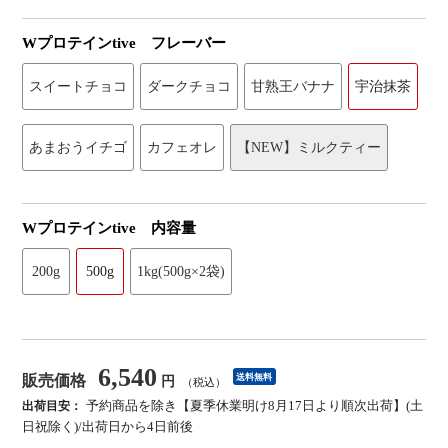
Wプロテインtive フレーバー
スイートチョコ
ダークチョコ
甘熟王バナナ
宇治抹茶
あまおうイチゴ
カフェオレ
【NEW】ミルクティー
Wプロテインtive 内容量
200g
500g
1kg(500g×2袋)
6,540
販売価格
送料無料
円
（税込）
予約商品を除き【夏季休業明け8月17日より順次出荷】(土
出荷目安：
日祝除く)/出荷日から4日前後