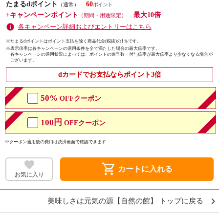
たまるdポイント
60
（通常）
+キャンペーンポイント
最大10倍
（期間・用途限定）
各キャンペーン詳細およびエントリーはこちら
※たまるdポイントはポイント支払を除く商品代金(税抜)の1％です。
※
表示倍率は各キャンペーンの適用条件を全て満たした場合の最大倍率です。
各キャンペーンの適用状況によっては、ポイントの進呈数・付与倍率が最大倍率より少なくなる場合が
ございます。
dカードでお支払ならポイント3倍
50%
OFFクーポン
100円
OFFクーポン
※クーポン適用後の費用は決済画面で確認できます
shopping_cart
カートに入れる
お気に入り
美味しさは元気の源【自然の館】 トップに戻る