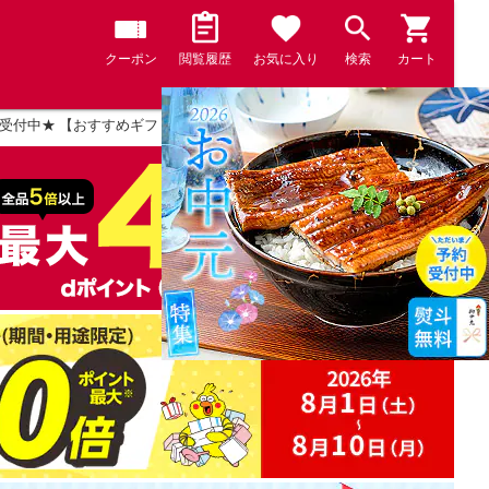
クーポン
閲覧履歴
お気に入り
検索
カート
受付中★ 【おすすめギフト】＼総合ランキング受賞の鰻／ うなぎ 鰻 国産 無投薬う