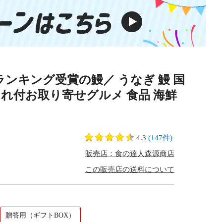
ンキング受賞の鰻／ うなぎ 鰻 国
鰻たれ付お取り寄せグルメ 食品 海鮮
4.3
(147件)
販売店：食の達人森源商店
この販売店の送料について
贈答用（ギフトBOX）