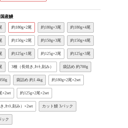
★国産鰻
尾
約180g×2尾
約180g×3尾
約180g×4尾
尾
約150g×2尾
約150g×3尾
約150g×4尾
尾
約125g×1尾
約125g×2尾
約125g×3尾
尾
3種（長焼き,ｶｯﾄ,刻み）
袋詰め 約700g
50g
袋詰め 約1.4kg
約180g×2尾×2set
×2set
約125g×2尾×2set
,ｶｯﾄ,刻み）×2set
カット鰻 3パック
パック