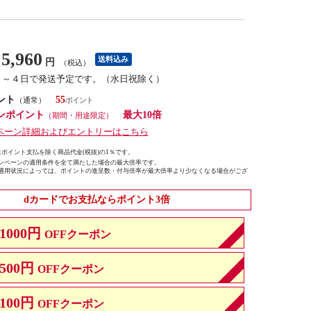
5,960
送料込み
円
（税込）
１～４日で発送予定です。（水日祝除く）
ント
55
（通常）
ンポイント
最大10倍
（期間・用途限定）
ペーン詳細およびエントリーはこちら
ポイント支払を除く商品代金(税抜)の1％です。
ンペーンの適用条件を全て満たした場合の最大倍率です。
適用状況によっては、ポイントの進呈数・付与倍率が最大倍率より少なくなる場合がござ
dカードでお支払ならポイント3倍
1000円
OFFクーポン
500円
OFFクーポン
100円
OFFクーポン