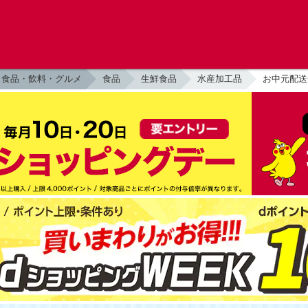
食品・飲料・グルメ
食品
生鮮食品
水産加工品
お中元配送