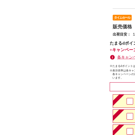
タイムセール
販売価格
出荷目安：
たまるdポイ
+キャンペー
各キャン
※たまるdポイントは
※
表示倍率は各キャ
各キャンペーンの
います。