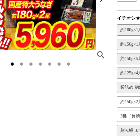
イチオシ
約180g×1
約150g×1
約150g×5
約125g×4
袋詰め 約9
約150g×2尾
3種（長焼き
刻み鰻 3