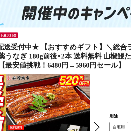
ント最大11倍
配送受付中★ 【おすすめギフト】＼総合ラ
薬うなぎ 180g前後×2本 送料無料 山椒
【最安値挑戦！6480円→5960円セール】
用途
自宅用