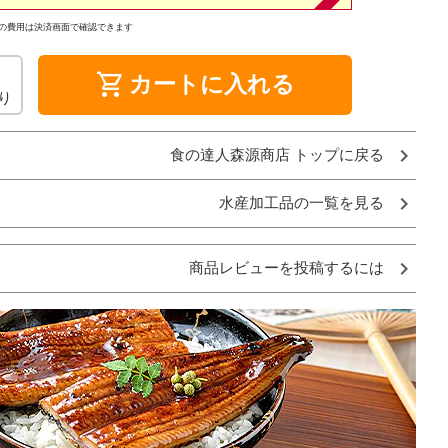
の費用は決済画面で確認できます
shopping_cart
カートに入れる
り
食の達人森源商店 トップに戻る
水産加工品の一覧を見る
商品レビューを投稿するには