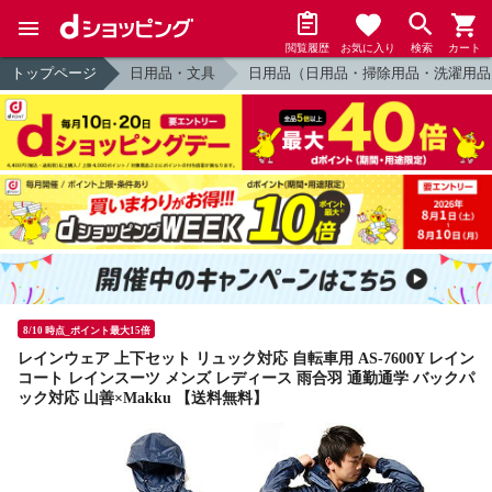
閲覧履歴
お気に入り
検索
カート
トップページ
日用品・文具
日用品（日用品・掃除用品・洗濯用品
8/10 時点_ポイント最大15倍
レインウェア 上下セット リュック対応 自転車用 AS-7600Y レイン
コート レインスーツ メンズ レディース 雨合羽 通勤通学 バックパ
ック対応 山善×Makku 【送料無料】