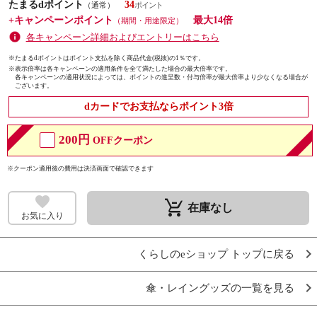
たまるdポイント
34
（通常）
+キャンペーンポイント
最大14倍
（期間・用途限定）
各キャンペーン詳細およびエントリーはこちら
※たまるdポイントはポイント支払を除く商品代金(税抜)の1％です。
※
表示倍率は各キャンペーンの適用条件を全て満たした場合の最大倍率です。
各キャンペーンの適用状況によっては、ポイントの進呈数・付与倍率が最大倍率より少なくなる場合が
ございます。
dカードでお支払ならポイント3倍
200円
OFFクーポン
※クーポン適用後の費用は決済画面で確認できます
remove_shopping_cart
在庫なし
お気に入り
くらしのeショップ トップに戻る
傘・レイングッズの一覧を見る