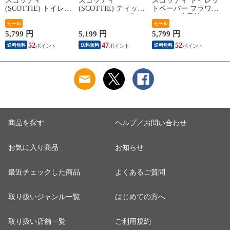
スコッティ
スコッティ
スコッティ トイレッ
(SCOTTIE) トイレッ
(SCOTTIE) ティッシ
トペーパー フラワー
トペーパー フラワー
ュペーパー 200組 5
パック 3倍長持ち 4
パック 3倍長持ち 4
セール
箱×12パック(60箱)
ロール (シングル) 4
セール
ロール(ダブル) 4ロー
ティシュペーパー ま
ロール×12パック(48
ネ
5,799 円
5,199 円
5,799 円
3
ル×12(48ロール) 3倍
とめ買い ケース販売
ロール) トイレット
52
47
52
送料無料
送料無料
送料無料
ロール 3倍巻 トイレ
ボックスティッシュ
ロール トイレ紙 ト
用品 日用品 最安値
日用品 最安値 ティ
イレ用品 香り付き 3
安い おすすめ 日本
ッシュ 日本製紙クレ
倍巻 日本製 国産 ま
製紙クレシア 【送料
シア 【送料無料】
とめ買い ケース販売
無料】
日本製紙クレシア
【送料無料】
商品を探す
ヘルプ／お問い合わせ
お気に入り商品
お知らせ
最近チェックした商品
よくあるご質問
取り扱いジャンル一覧
はじめての方へ
取り扱い店舗一覧
ご利用規約