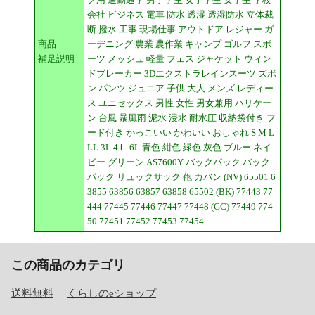
会社 ビジネス 電車 防水 透湿 透湿防水 立体裁
断 撥水 工事 現場仕事 アウトドア レジャー ガ
商品
ーデニング 農業 農作業 キャンプ ゴルフ スポ
補足説明
ーツ メッシュ 軽量 フェス ジャケット ウィン
ドブレーカー 3Dエクストラレインスーツ ズボ
ン パンツ ジュニア 子供 大人 メンズ レディー
ス ユニセックス 男性 女性 男女兼用 ハリケー
ン 台風 暴風雨 泥水 浸水 耐水圧 収納袋付き フ
ード付き かっこいい かわいい おしゃれ S M L
LL 3L 4Ｌ 6L 青色 紺色 緑色 灰色 ブルー ネイ
ビー グリーン AS7600Y バックパック バック
パック リュックサック 鞄 カバン (NV) 65501 6
3855 63856 63857 63858 65502 (BK) 77443 77
444 77445 77446 77447 77448 (GC) 77449 774
50 77451 77452 77453 77454
この商品のカテゴリ
送料無料
くらしのeショップ