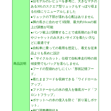
●旧モデルのレビューを参考に、大きなマチの
ある30Lのスクエア型リュックもすっぽり収ま
る仕様にリニューアルしました
●リュックの下部が濡れる心配はありません
●脚の長さに合わせて3段階、最大約10cmの裾
上げ調整が可能
●パンツ裾上げ調整することで成長期のお子様
やジャケットのみ大きいサイズを着たい方な
どに最適です
●自転車に乗っての着用を想定し、着丈を従来
品よりも長めに設計
●「サイクルカット」仕様で自転車走行時の前
商品説明
傾姿勢でもバッグを濡らしません
●フードの型崩れがしにくい「形状記憶フー
ド」
●着たままフードを収納できる「ワイドロール
アップ」
●ファスナーからの水の侵入を徹底ガード「フ
ロントフラップ」
●ポケットへの水の侵入を防ぐ「折り返しポケ
ット」
●袖口調整機能付き