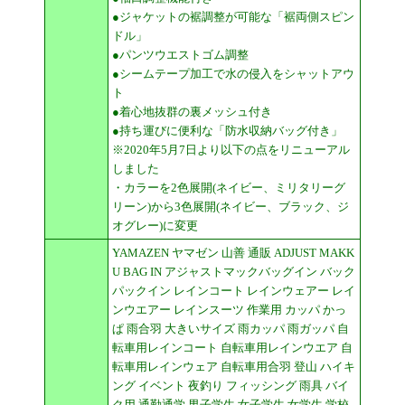
●ジャケットの裾調整が可能な「裾両側スピン
ドル」
●パンツウエストゴム調整
●シームテープ加工で水の侵入をシャットアウ
ト
●着心地抜群の裏メッシュ付き
●持ち運びに便利な「防水収納バッグ付き」
※2020年5月7日より以下の点をリニューアル
しました
・カラーを2色展開(ネイビー、ミリタリーグ
リーン)から3色展開(ネイビー、ブラック、ジ
オグレー)に変更
YAMAZEN ヤマゼン 山善 通販 ADJUST MAKK
U BAG IN アジャストマックバッグイン バック
パックイン レインコート レインウェアー レイ
ンウエアー レインスーツ 作業用 カッパ かっ
ぱ 雨合羽 大きいサイズ 雨カッパ 雨ガッパ 自
転車用レインコート 自転車用レインウエア 自
転車用レインウェア 自転車用合羽 登山 ハイキ
ング イベント 夜釣り フィッシング 雨具 バイ
ク用 通勤通学 男子学生 女子学生 女学生 学校