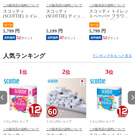
この販売店の送料について
この販売店の送料について
この販売店の送料について
スコッティ
スコッティ
スコッティ トイレッ
(SCOTTIE) トイレッ
(SCOTTIE) ティッシ
トペーパー フラワー
トペーパー フラワー
ュペーパー 200組 5
パック 3倍長持ち 4
パック 3倍長持ち 4
セール
箱×12パック(60箱)
ロール (シングル) 4
セール
ロール(ダブル) 4ロー
ティシュペーパー ま
ロール×12パック(48
5,799 円
5,199 円
5,799 円
1
ル×12(48ロール) 3倍
とめ買い ケース販売
ロール) トイレット
52
47
52
送料無料
送料無料
送料無料
ロール 3倍巻 トイレ
ボックスティッシュ
ロール トイレ紙 ト
用品 日用品 最安値
日用品 最安値 ティ
イレ用品 香り付き 3
安い おすすめ 日本
ッシュ 日本製紙クレ
倍巻 日本製 国産 ま
製紙クレシア 【送料
人気ランキング
シア 【送料無料】
とめ買い ケース販売
ランキングをもっと見る
無料】
日本製紙クレシア
【送料無料】
1
2
3
位
位
位
くらしのeショップ
くらしのeショップ
くらしのeショップ
この販売店の送料について
この販売店の送料について
この販売店の送料について