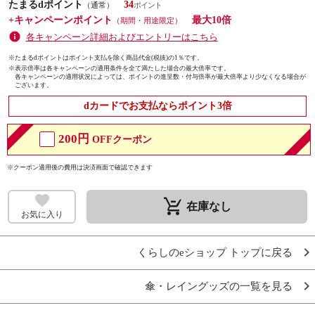
たまるdポイント
34
（通常）
+キャンペーンポイント
最大10倍
（期間・用途限定）
各キャンペーン詳細およびエントリーはこちら
※たまるdポイントはポイント支払を除く商品代金(税抜)の1％です。
※
表示倍率は各キャンペーンの適用条件を全て満たした場合の最大倍率です。
各キャンペーンの適用状況によっては、ポイントの進呈数・付与倍率が最大倍率より少なくなる場合が
ございます。
dカードでお支払ならポイント3倍
200円
OFFクーポン
※クーポン適用後の費用は決済画面で確認できます
remove_shopping_cart
在庫なし
お気に入り
くらしのeショップ トップに戻る
傘・レイングッズの一覧を見る