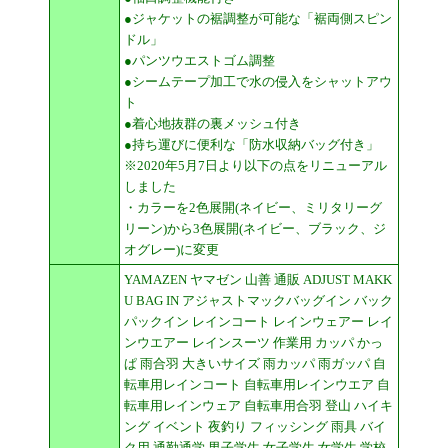
●ジャケットの裾調整が可能な「裾両側スピン
ドル」
●パンツウエストゴム調整
●シームテープ加工で水の侵入をシャットアウ
ト
●着心地抜群の裏メッシュ付き
●持ち運びに便利な「防水収納バッグ付き」
※2020年5月7日より以下の点をリニューアル
しました
・カラーを2色展開(ネイビー、ミリタリーグ
リーン)から3色展開(ネイビー、ブラック、ジ
オグレー)に変更
YAMAZEN ヤマゼン 山善 通販 ADJUST MAKK
U BAG IN アジャストマックバッグイン バック
パックイン レインコート レインウェアー レイ
ンウエアー レインスーツ 作業用 カッパ かっ
ぱ 雨合羽 大きいサイズ 雨カッパ 雨ガッパ 自
転車用レインコート 自転車用レインウエア 自
転車用レインウェア 自転車用合羽 登山 ハイキ
ング イベント 夜釣り フィッシング 雨具 バイ
ク用 通勤通学 男子学生 女子学生 女学生 学校