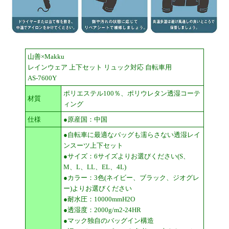
山善×Makku
レインウェア 上下セット リュック対応 自転車用
AS-7600Y
ポリエステル100％、ポリウレタン透湿コーテ
材質
ィング
仕様
●原産国：中国
●自転車に最適なバッグも濡らさない透湿レイ
ンスーツ上下セット
●サイズ：6サイズよりお選びください(S、
M、L、LL、EL、4L)
●カラー：3色(ネイビー、ブラック、ジオグレ
ー)よりお選びください
●耐水圧：10000mmH2O
●透湿度：2000g/m2-24HR
●マック独自のバッグイン構造