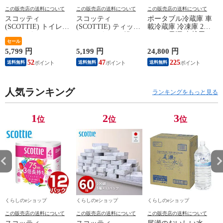
この販売店の送料について
この販売店の送料について
この販売店の送料について
スコッティ
スコッティ
ポータブル冷蔵庫 車
(SCOTTIE) トイレッ
(SCOTTIE) ティッシ
載冷蔵庫 冷凍庫 25L
トペーパー フラワー
ュペーパー 200組 5
AC/DC電源 車載用
パック 3倍長持ち 4
セール
箱×12パック(60箱)
冷凍冷蔵庫 -18～20
ロール(ダブル) 4ロー
ティシュペーパー ま
度 急速冷凍 コンプ
5,799 円
5,199 円
24,800 円
2
ル×12(48ロール) 3倍
とめ買い ケース販売
レッサー式 YFR-
52
47
225
送料無料
送料無料
送料無料
ロール 3倍巻 トイレ
ボックスティッシュ
AC252(B) ミニ冷蔵庫
用品 日用品 最安値
日用品 最安値 ティ
小型冷蔵庫 車中泊
安い おすすめ 日本
ッシュ 日本製紙クレ
大容量 キャンプ セ
製紙クレシア 【送料
人気ランキング
シア 【送料無料】
カンド冷蔵庫 山善
ランキングをもっと見る
無料】
YAMAZEN 【送料無
料】
1
2
3
位
位
位
くらしのeショップ
くらしのeショップ
くらしのeショップ
この販売店の送料について
この販売店の送料について
この販売店の送料について