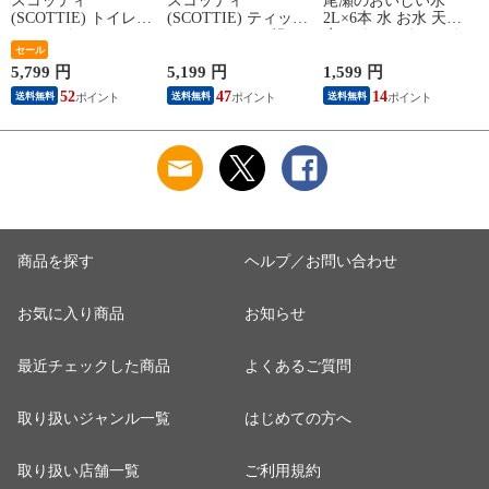
スコッティ
スコッティ
尾瀬のおいしい水
(SCOTTIE) トイレッ
(SCOTTIE) ティッシ
2L×6本 水 お水 天然
トペーパー フラワー
ュペーパー 200組 5
水 ミネラルウォータ
パック 3倍長持ち 4
セール
箱×12パック(60箱)
ー 飲料水 ペットボ
ロール(ダブル) 4ロー
ティシュペーパー ま
トル 2L 名水百選 尾
ネ
5,799 円
5,199 円
1,599 円
3
ル×12(48ロール) 3倍
とめ買い ケース販売
瀬 国産 箱 ケース ま
52
47
14
送料無料
送料無料
送料無料
ロール 3倍巻 トイレ
ボックスティッシュ
とめ買い ニチネン
用品 日用品 最安値
日用品 最安値 ティ
【送料無料】
安い おすすめ 日本
ッシュ 日本製紙クレ
製紙クレシア 【送料
シア 【送料無料】
無料】
商品を探す
ヘルプ／お問い合わせ
お気に入り商品
お知らせ
最近チェックした商品
よくあるご質問
取り扱いジャンル一覧
はじめての方へ
取り扱い店舗一覧
ご利用規約