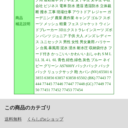
会社 ビジネス 電車 防水 透湿 透湿防水 立体裁
断 撥水 工事 現場仕事 アウトドア レジャー ガ
商品
ーデニング 農業 農作業 キャンプ ゴルフ スポ
補足説明
ーツ メッシュ 軽量 フェス ジャケット ウィン
ドブレーカー 3Dエクストラレインスーツ ズボ
ン パンツ ジュニア 子供 大人 メンズ レディー
ス ユニセックス 男性 女性 男女兼用 ハリケー
ン 台風 暴風雨 泥水 浸水 耐水圧 収納袋付き フ
ード付き かっこいい かわいい おしゃれ S M L
LL 3L 4Ｌ 6L 青色 紺色 緑色 灰色 ブルー ネイ
ビー グリーン AS7600Y バックパック バック
パック リュックサック 鞄 カバン (NV) 65501 6
3855 63856 63857 63858 65502 (BK) 77443 77
444 77445 77446 77447 77448 (GC) 77449 774
50 77451 77452 77453 77454
この商品のカテゴリ
送料無料
くらしのeショップ