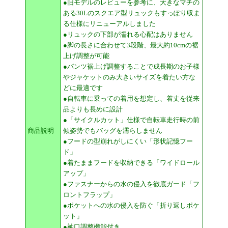
●旧モデルのレビューを参考に、大きなマチの
ある30Lのスクエア型リュックもすっぽり収ま
る仕様にリニューアルしました
●リュックの下部が濡れる心配はありません
●脚の長さに合わせて3段階、最大約10cmの裾
上げ調整が可能
●パンツ裾上げ調整することで成長期のお子様
やジャケットのみ大きいサイズを着たい方な
どに最適です
●自転車に乗っての着用を想定し、着丈を従来
品よりも長めに設計
●「サイクルカット」仕様で自転車走行時の前
商品説明
傾姿勢でもバッグを濡らしません
●フードの型崩れがしにくい「形状記憶フー
ド」
●着たままフードを収納できる「ワイドロール
アップ」
●ファスナーからの水の侵入を徹底ガード「フ
ロントフラップ」
●ポケットへの水の侵入を防ぐ「折り返しポケ
ット」
●袖口調整機能付き