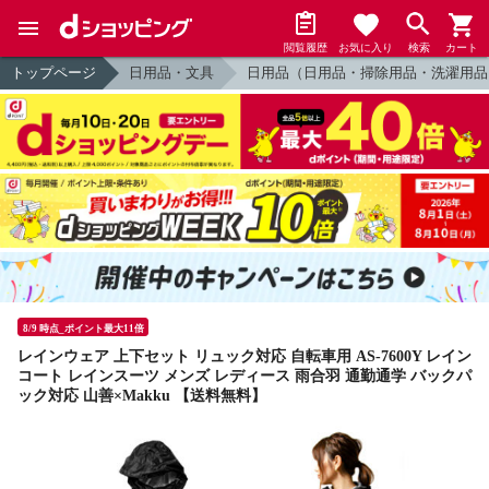
閲覧履歴
お気に入り
検索
カート
トップページ
日用品・文具
日用品（日用品・掃除用品・洗濯用品
8/9 時点_ポイント最大11倍
レインウェア 上下セット リュック対応 自転車用 AS-7600Y レイン
コート レインスーツ メンズ レディース 雨合羽 通勤通学 バックパ
ック対応 山善×Makku 【送料無料】