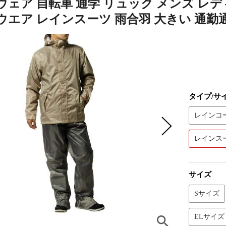
ェア 自転車 通学 リュック メンズ レディー
エア レインスーツ 雨合羽 大きい 通勤通学
タイプ/サ
レインコ
レインス
サイズ
Sサイズ
ELサイズ