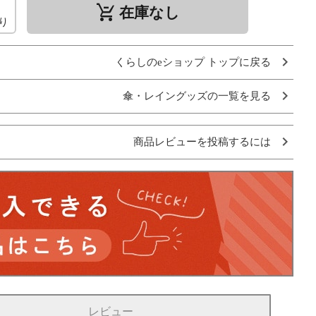
remove_shopping_cart
在庫なし
り
くらしのeショップ トップに戻る
傘・レイングッズの一覧を見る
商品レビューを投稿するには
レビュー