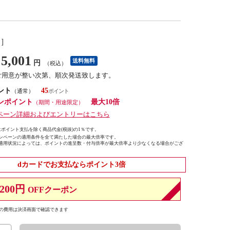
し］
5,001
送料無料
円
（税込）
ご用意が整い次第、順次発送致します。
ント
45
（通常）
ンポイント
最大10倍
（期間・用途限定）
ペーン詳細およびエントリーはこちら
ポイント支払を除く商品代金(税抜)の1％です。
ンペーンの適用条件を全て満たした場合の最大倍率です。
適用状況によっては、ポイントの進呈数・付与倍率が最大倍率より少なくなる場合がござ
dカードでお支払ならポイント3倍
200円
OFFクーポン
の費用は決済画面で確認できます