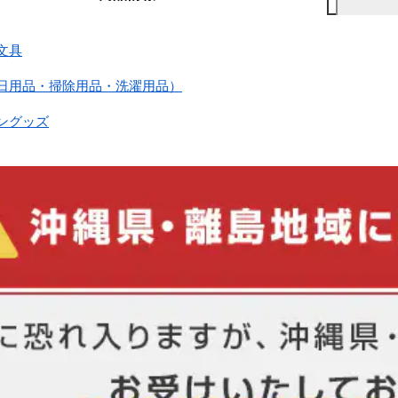
文具
（日用品・掃除用品・洗濯用品）
ングッズ