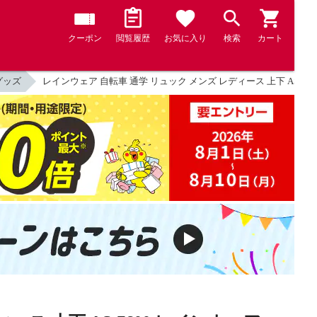
クーポン
閲覧履歴
お気に入り
検索
カート
グッズ
レインウェア 自転車 通学 リュック メンズ レディース 上下 AS-76