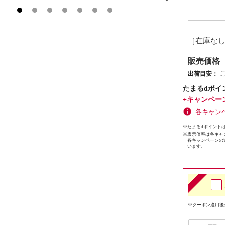
［在庫な
販売価格
出荷目安：
たまるdポイ
+キャンペー
各キャン
※たまるdポイントは
※
表示倍率は各キャ
各キャンペーンの
います。
※クーポン適用後