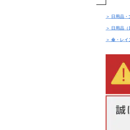
＞ 日用品・
＞ 日用品
＞ 傘・レイ