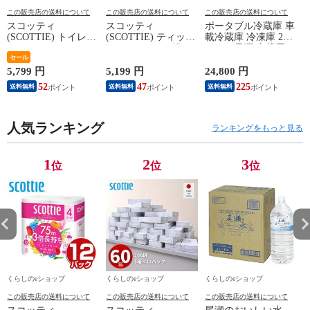
この販売店の送料について
この販売店の送料について
この販売店の送料について
スコッティ
スコッティ
ポータブル冷蔵庫 車
(SCOTTIE) トイレッ
(SCOTTIE) ティッシ
載冷蔵庫 冷凍庫 25L
トペーパー フラワー
ュペーパー 200組 5
AC/DC電源 車載用
パック 3倍長持ち 4
セール
箱×12パック(60箱)
冷凍冷蔵庫 -18～20
ロール(ダブル) 4ロー
ティシュペーパー ま
度 急速冷凍 コンプ
5,799 円
5,199 円
24,800 円
2
ル×12(48ロール) 3倍
とめ買い ケース販売
レッサー式 YFR-
52
47
225
送料無料
送料無料
送料無料
ロール 3倍巻 トイレ
ボックスティッシュ
AC252(B) ミニ冷蔵庫
用品 日用品 最安値
日用品 最安値 ティ
小型冷蔵庫 車中泊
安い おすすめ 日本
ッシュ 日本製紙クレ
大容量 キャンプ セ
製紙クレシア 【送料
人気ランキング
シア 【送料無料】
カンド冷蔵庫 山善
ランキングをもっと見る
無料】
YAMAZEN 【送料無
料】
1
2
3
位
位
位
くらしのeショップ
くらしのeショップ
くらしのeショップ
この販売店の送料について
この販売店の送料について
この販売店の送料について