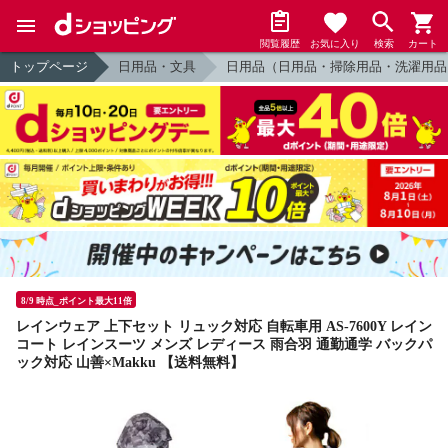
閲覧履歴
お気に入り
検索
カート
トップページ
日用品・文具
日用品（日用品・掃除用品・洗濯用品
8/9 時点_ポイント最大11倍
レインウェア 上下セット リュック対応 自転車用 AS-7600Y レイン
コート レインスーツ メンズ レディース 雨合羽 通勤通学 バックパ
ック対応 山善×Makku 【送料無料】