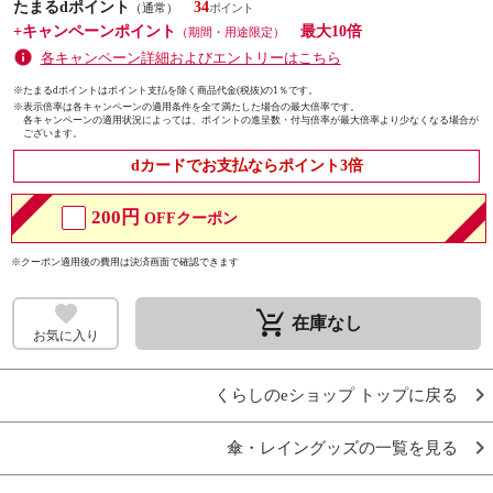
たまるdポイント
34
（通常）
+キャンペーンポイント
最大10倍
（期間・用途限定）
各キャンペーン詳細およびエントリーはこちら
※たまるdポイントはポイント支払を除く商品代金(税抜)の1％です。
※
表示倍率は各キャンペーンの適用条件を全て満たした場合の最大倍率です。
各キャンペーンの適用状況によっては、ポイントの進呈数・付与倍率が最大倍率より少なくなる場合が
ございます。
dカードでお支払ならポイント3倍
200円
OFFクーポン
※クーポン適用後の費用は決済画面で確認できます
remove_shopping_cart
在庫なし
お気に入り
くらしのeショップ トップに戻る
傘・レイングッズの一覧を見る