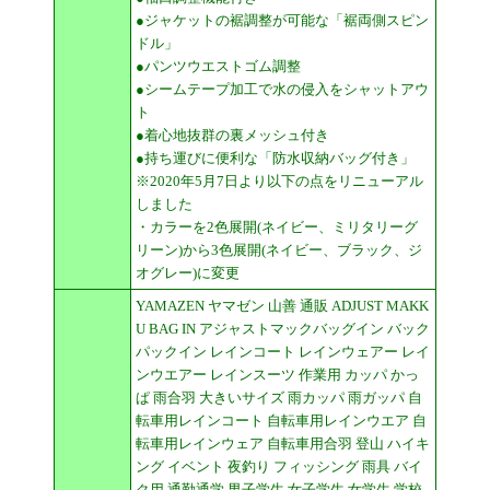
●ジャケットの裾調整が可能な「裾両側スピン
ドル」
●パンツウエストゴム調整
●シームテープ加工で水の侵入をシャットアウ
ト
●着心地抜群の裏メッシュ付き
●持ち運びに便利な「防水収納バッグ付き」
※2020年5月7日より以下の点をリニューアル
しました
・カラーを2色展開(ネイビー、ミリタリーグ
リーン)から3色展開(ネイビー、ブラック、ジ
オグレー)に変更
YAMAZEN ヤマゼン 山善 通販 ADJUST MAKK
U BAG IN アジャストマックバッグイン バック
パックイン レインコート レインウェアー レイ
ンウエアー レインスーツ 作業用 カッパ かっ
ぱ 雨合羽 大きいサイズ 雨カッパ 雨ガッパ 自
転車用レインコート 自転車用レインウエア 自
転車用レインウェア 自転車用合羽 登山 ハイキ
ング イベント 夜釣り フィッシング 雨具 バイ
ク用 通勤通学 男子学生 女子学生 女学生 学校