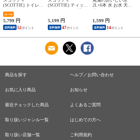
スコッティ
スコッティ
尾瀬のおいしい水
(SCOTTIE) トイレッ
(SCOTTIE) ティッシ
2L×6本 水 お水 天然
トペーパー フラワー
ュペーパー 200組 5
水 ミネラルウォータ
パック 3倍長持ち 4
セール
箱×12パック(60箱)
ー 飲料水 ペットボ
ロール(ダブル) 4ロー
ティシュペーパー ま
トル 2L 名水百選 尾
ネ
5,799 円
5,199 円
1,599 円
3
ル×12(48ロール) 3倍
とめ買い ケース販売
瀬 国産 箱 ケース ま
52
47
14
送料無料
送料無料
送料無料
ロール 3倍巻 トイレ
ボックスティッシュ
とめ買い ニチネン
用品 日用品 最安値
日用品 最安値 ティ
【送料無料】
安い おすすめ 日本
ッシュ 日本製紙クレ
製紙クレシア 【送料
シア 【送料無料】
無料】
商品を探す
ヘルプ／お問い合わせ
お気に入り商品
お知らせ
最近チェックした商品
よくあるご質問
取り扱いジャンル一覧
はじめての方へ
取り扱い店舗一覧
ご利用規約