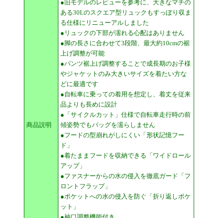
●旧モデルのレビューを参考に、大きなマチの
ある30Lのスクエア型リュックもすっぽり収ま
る仕様にリニューアルしました
●リュックの下部が濡れる心配はありません
●脚の長さに合わせて3段階、最大約10cmの裾
上げ調整が可能
●パンツ裾上げ調整することで成長期のお子様
やジャケットのみ大きいサイズを着たい方な
どに最適です
●自転車に乗っての着用を想定し、着丈を従来
品よりも長めに設計
●「サイクルカット」仕様で自転車走行時の前
商品説明
傾姿勢でもバッグを濡らしません
●フードの型崩れがしにくい「形状記憶フー
ド」
●着たままフードを収納できる「ワイドロール
アップ」
●ファスナーからの水の侵入を徹底ガード「フ
ロントフラップ」
●ポケットへの水の侵入を防ぐ「折り返しポケ
ット」
●袖口調整機能付き