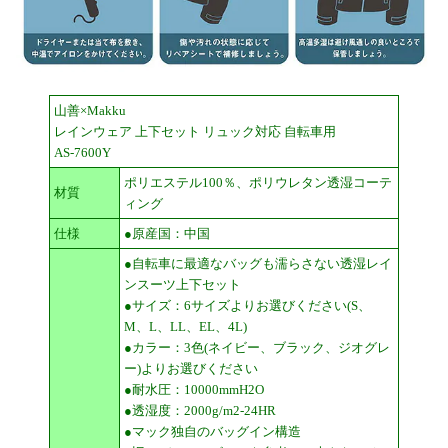
山善×Makku
レインウェア 上下セット リュック対応 自転車用
AS-7600Y
ポリエステル100％、ポリウレタン透湿コーテ
材質
ィング
仕様
●原産国：中国
●自転車に最適なバッグも濡らさない透湿レイ
ンスーツ上下セット
●サイズ：6サイズよりお選びください(S、
M、L、LL、EL、4L)
●カラー：3色(ネイビー、ブラック、ジオグレ
ー)よりお選びください
●耐水圧：10000mmH2O
●透湿度：2000g/m2-24HR
●マック独自のバッグイン構造