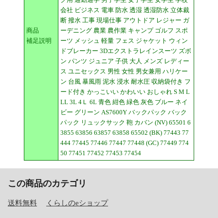
会社 ビジネス 電車 防水 透湿 透湿防水 立体裁
断 撥水 工事 現場仕事 アウトドア レジャー ガ
商品
ーデニング 農業 農作業 キャンプ ゴルフ スポ
補足説明
ーツ メッシュ 軽量 フェス ジャケット ウィン
ドブレーカー 3Dエクストラレインスーツ ズボ
ン パンツ ジュニア 子供 大人 メンズ レディー
ス ユニセックス 男性 女性 男女兼用 ハリケー
ン 台風 暴風雨 泥水 浸水 耐水圧 収納袋付き フ
ード付き かっこいい かわいい おしゃれ S M L
LL 3L 4Ｌ 6L 青色 紺色 緑色 灰色 ブルー ネイ
ビー グリーン AS7600Y バックパック バック
パック リュックサック 鞄 カバン (NV) 65501 6
3855 63856 63857 63858 65502 (BK) 77443 77
444 77445 77446 77447 77448 (GC) 77449 774
50 77451 77452 77453 77454
この商品のカテゴリ
送料無料
くらしのeショップ