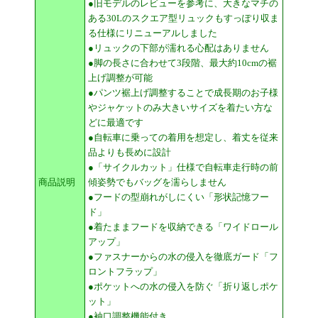
●旧モデルのレビューを参考に、大きなマチの
ある30Lのスクエア型リュックもすっぽり収ま
る仕様にリニューアルしました
●リュックの下部が濡れる心配はありません
●脚の長さに合わせて3段階、最大約10cmの裾
上げ調整が可能
●パンツ裾上げ調整することで成長期のお子様
やジャケットのみ大きいサイズを着たい方な
どに最適です
●自転車に乗っての着用を想定し、着丈を従来
品よりも長めに設計
●「サイクルカット」仕様で自転車走行時の前
商品説明
傾姿勢でもバッグを濡らしません
●フードの型崩れがしにくい「形状記憶フー
ド」
●着たままフードを収納できる「ワイドロール
アップ」
●ファスナーからの水の侵入を徹底ガード「フ
ロントフラップ」
●ポケットへの水の侵入を防ぐ「折り返しポケ
ット」
●袖口調整機能付き