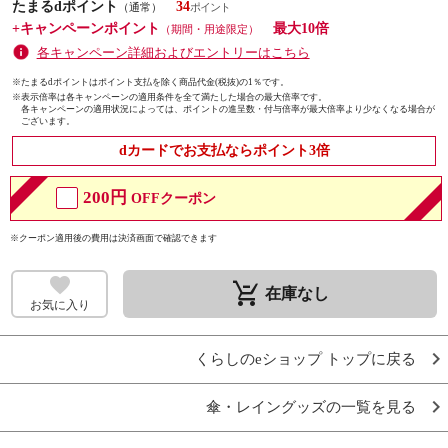
たまるdポイント
34
（通常）
+キャンペーンポイント
最大10倍
（期間・用途限定）
各キャンペーン詳細およびエントリーはこちら
※たまるdポイントはポイント支払を除く商品代金(税抜)の1％です。
※
表示倍率は各キャンペーンの適用条件を全て満たした場合の最大倍率です。
各キャンペーンの適用状況によっては、ポイントの進呈数・付与倍率が最大倍率より少なくなる場合が
ございます。
dカードでお支払ならポイント3倍
200円
OFFクーポン
※クーポン適用後の費用は決済画面で確認できます
remove_shopping_cart
在庫なし
お気に入り
くらしのeショップ トップに戻る
傘・レイングッズの一覧を見る