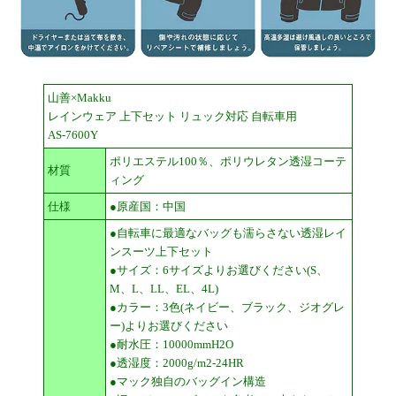
山善×Makku
レインウェア 上下セット リュック対応 自転車用
AS-7600Y
ポリエステル100％、ポリウレタン透湿コーテ
材質
ィング
仕様
●原産国：中国
●自転車に最適なバッグも濡らさない透湿レイ
ンスーツ上下セット
●サイズ：6サイズよりお選びください(S、
M、L、LL、EL、4L)
●カラー：3色(ネイビー、ブラック、ジオグレ
ー)よりお選びください
●耐水圧：10000mmH2O
●透湿度：2000g/m2-24HR
●マック独自のバッグイン構造