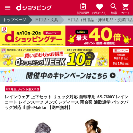
閲覧履歴
お気に入り
検索
カート
トップページ
日用品・文具
日用品（日用品・掃除用品・洗濯用品
8/8 時点_ポイント最大11倍
レインウェア 上下セット リュック対応 自転車用 AS-7600Y レイン
コート レインスーツ メンズ レディース 雨合羽 通勤通学 バックパ
ック対応 山善×Makku 【送料無料】