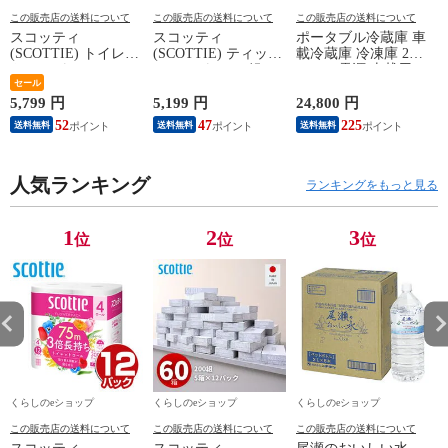
この販売店の送料について
この販売店の送料について
この販売店の送料について
スコッティ
スコッティ
ポータブル冷蔵庫 車
(SCOTTIE) トイレッ
(SCOTTIE) ティッシ
載冷蔵庫 冷凍庫 25L
トペーパー フラワー
ュペーパー 200組 5
AC/DC電源 車載用
(
パック 3倍長持ち 4
セール
箱×12パック(60箱)
冷凍冷蔵庫 -18～20
ロール(ダブル) 4ロー
ティシュペーパー ま
度 急速冷凍 コンプ
5,799 円
5,199 円
24,800 円
5
ル×12(48ロール) 3倍
とめ買い ケース販売
レッサー式 YFR-
52
47
225
送料無料
送料無料
送料無料
ロール 3倍巻 トイレ
ボックスティッシュ
AC252(B) ミニ冷蔵庫
用品 日用品 最安値
日用品 最安値 ティ
小型冷蔵庫 車中泊
安い おすすめ 日本
ッシュ 日本製紙クレ
大容量 キャンプ セ
製紙クレシア 【送料
人気ランキング
シア 【送料無料】
カンド冷蔵庫 山善
ランキングをもっと見る
無料】
YAMAZEN 【送料無
料】
1
2
3
位
位
位
くらしのeショップ
くらしのeショップ
くらしのeショップ
この販売店の送料について
この販売店の送料について
この販売店の送料について