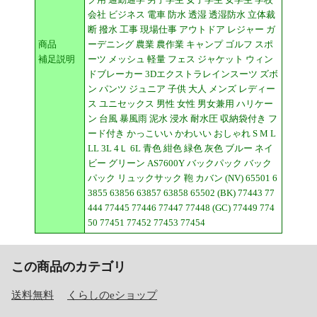
会社 ビジネス 電車 防水 透湿 透湿防水 立体裁
断 撥水 工事 現場仕事 アウトドア レジャー ガ
商品
ーデニング 農業 農作業 キャンプ ゴルフ スポ
補足説明
ーツ メッシュ 軽量 フェス ジャケット ウィン
ドブレーカー 3Dエクストラレインスーツ ズボ
ン パンツ ジュニア 子供 大人 メンズ レディー
ス ユニセックス 男性 女性 男女兼用 ハリケー
ン 台風 暴風雨 泥水 浸水 耐水圧 収納袋付き フ
ード付き かっこいい かわいい おしゃれ S M L
LL 3L 4Ｌ 6L 青色 紺色 緑色 灰色 ブルー ネイ
ビー グリーン AS7600Y バックパック バック
パック リュックサック 鞄 カバン (NV) 65501 6
3855 63856 63857 63858 65502 (BK) 77443 77
444 77445 77446 77447 77448 (GC) 77449 774
50 77451 77452 77453 77454
この商品のカテゴリ
送料無料
くらしのeショップ