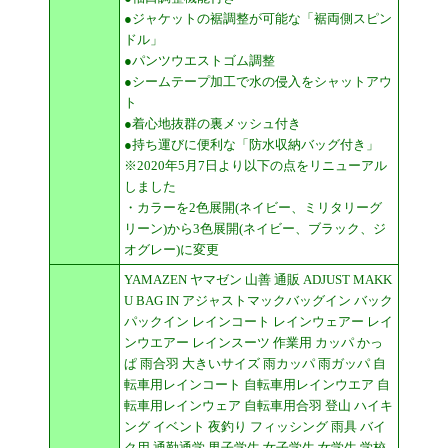
●ジャケットの裾調整が可能な「裾両側スピン
ドル」
●パンツウエストゴム調整
●シームテープ加工で水の侵入をシャットアウ
ト
●着心地抜群の裏メッシュ付き
●持ち運びに便利な「防水収納バッグ付き」
※2020年5月7日より以下の点をリニューアル
しました
・カラーを2色展開(ネイビー、ミリタリーグ
リーン)から3色展開(ネイビー、ブラック、ジ
オグレー)に変更
YAMAZEN ヤマゼン 山善 通販 ADJUST MAKK
U BAG IN アジャストマックバッグイン バック
パックイン レインコート レインウェアー レイ
ンウエアー レインスーツ 作業用 カッパ かっ
ぱ 雨合羽 大きいサイズ 雨カッパ 雨ガッパ 自
転車用レインコート 自転車用レインウエア 自
転車用レインウェア 自転車用合羽 登山 ハイキ
ング イベント 夜釣り フィッシング 雨具 バイ
ク用 通勤通学 男子学生 女子学生 女学生 学校