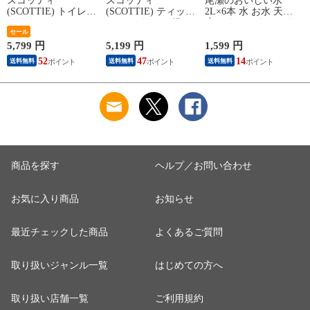
スコッティ
スコッティ
尾瀬のおいしい水
(SCOTTIE) トイレッ
(SCOTTIE) ティッシ
2L×6本 水 お水 天然
トペーパー フラワー
ュペーパー 200組 5
水 ミネラルウォータ
(
パック 3倍長持ち 4
セール
箱×12パック(60箱)
ー 飲料水 ペットボ
ロール(ダブル) 4ロー
ティシュペーパー ま
トル 2L 名水百選 尾
5,799 円
5,199 円
1,599 円
5
ル×12(48ロール) 3倍
とめ買い ケース販売
瀬 国産 箱 ケース ま
52
47
14
送料無料
送料無料
送料無料
ロール 3倍巻 トイレ
ボックスティッシュ
とめ買い ニチネン
用品 日用品 最安値
日用品 最安値 ティ
【送料無料】
安い おすすめ 日本
ッシュ 日本製紙クレ
製紙クレシア 【送料
シア 【送料無料】
無料】
商品を探す
ヘルプ／お問い合わせ
お気に入り商品
お知らせ
最近チェックした商品
よくあるご質問
取り扱いジャンル一覧
はじめての方へ
取り扱い店舗一覧
ご利用規約