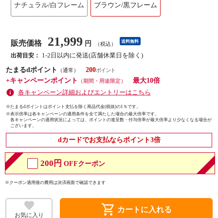
ナチュラル/白フレーム
ブラウン/黒フレーム
21,999
販売価格
送料無料
円
（税込）
1-2日以内に発送(店舗休業日を除く)
出荷目安：
たまるdポイント
200
（通常）
+キャンペーンポイント
最大10倍
（期間・用途限定）
各キャンペーン詳細およびエントリーはこちら
※たまるdポイントはポイント支払を除く商品代金(税抜)の1％です。
※
表示倍率は各キャンペーンの適用条件を全て満たした場合の最大倍率です。
各キャンペーンの適用状況によっては、ポイントの進呈数・付与倍率が最大倍率より少なくなる場合が
ございます。
dカードでお支払ならポイント3倍
200円
OFFクーポン
※クーポン適用後の費用は決済画面で確認できます
shopping_cart
カートに入れる
お気に入り