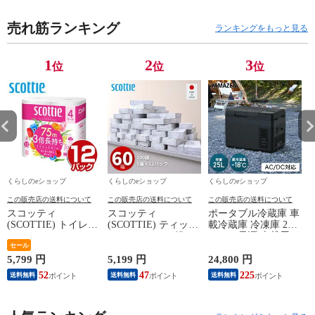
YAMAZEN 【送
YAMAZEN 【送
マット 吸湿マッ
ホ
売れ筋ランキング
料無料】
料無料】
ト 湿気取りシー
ア
ランキングをもっと見る
ト 湿気取りマッ
ン
ト 布団 マットレ
Y
1
2
3
位
位
位
ス 吸湿シート 湿
料
気取り 湿気対策
フローリング
【送料無料】
くらしのeショップ
くらしのeショップ
くらしのeショップ
この販売店の送料について
この販売店の送料について
この販売店の送料について
スコッティ
スコッティ
ポータブル冷蔵庫 車
(SCOTTIE) トイレッ
(SCOTTIE) ティッシ
載冷蔵庫 冷凍庫 25L
トペーパー フラワー
ュペーパー 200組 5
AC/DC電源 車載用
パック 3倍長持ち 4
セール
箱×12パック(60箱)
冷凍冷蔵庫 -18～20
ロール(ダブル) 4ロー
ティシュペーパー ま
度 急速冷凍 コンプ
5,799 円
5,199 円
24,800 円
2
ル×12(48ロール) 3倍
とめ買い ケース販売
レッサー式 YFR-
52
47
225
送料無料
送料無料
送料無料
ロール 3倍巻 トイレ
ボックスティッシュ
AC252(B) ミニ冷蔵庫
用品 日用品 最安値
日用品 最安値 ティ
小型冷蔵庫 車中泊
安い おすすめ 日本
ッシュ 日本製紙クレ
大容量 キャンプ セ
製紙クレシア 【送料
シア 【送料無料】
カンド冷蔵庫 山善