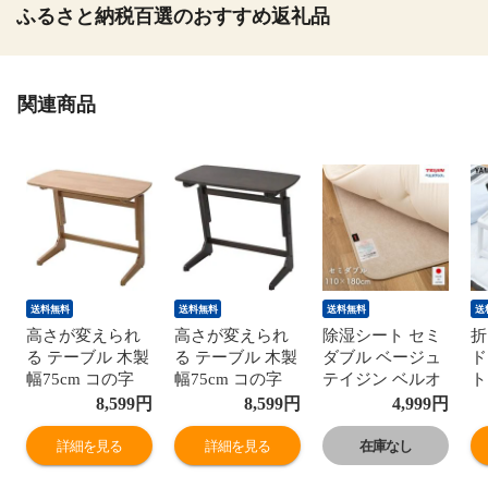
ふるさと納税百選のおすすめ返礼品
関連商品
送料無料
送料無料
送料無料
送
高さが変えられ
高さが変えられ
除湿シート セミ
折
る テーブル 木製
る テーブル 木製
ダブル ベージュ
ド
幅75cm コの字
幅75cm コの字
テイジン ベルオ
ト
サイドテーブル
サイドテーブル
アシス(R) 使用
折
8,599
円
8,599
円
4,999
円
TZT-7542 昇降 リ
TZT-7542 昇降 リ
日本製
ブ
フティング 机 デ
フティング 机 デ
110×180cm 帝人
ブ
詳細を見る
詳細を見る
在庫なし
スク パーソナル
スク パーソナル
TEIJIN 消臭 湿気
ブ
デスク 山善
デスク 山善
取りマット 除湿
タ