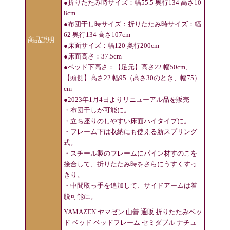
●折りたたみ時サイズ：幅55.5 奥行134 高さ10
8cm
●布団干し時サイズ：折りたたみ時サイズ：幅
62 奥行134 高さ107cm
商品説明
●床面サイズ：幅120 奥行200cm
●床面高さ：37.5cm
●ベッド下高さ：【足元】高さ22 幅50cm、
【頭側】高さ22 幅95（高さ30のとき、幅75）
cm
●2023年1月4日よりリニューアル品を販売
・布団干しが可能に。
・立ち座りのしやすい床面ハイタイプに。
・フレーム下は収納にも使える新スプリング
式。
・スチール製のフレームにパイン材すのこを
接合して、折りたたみ時をさらにうすくすっ
きり。
・中間取っ手を追加して、サイドアームは着
脱可能に。
YAMAZEN ヤマゼン 山善 通販 折りたたみベッ
ド ベッド ベッドフレーム セミダブル ナチュ