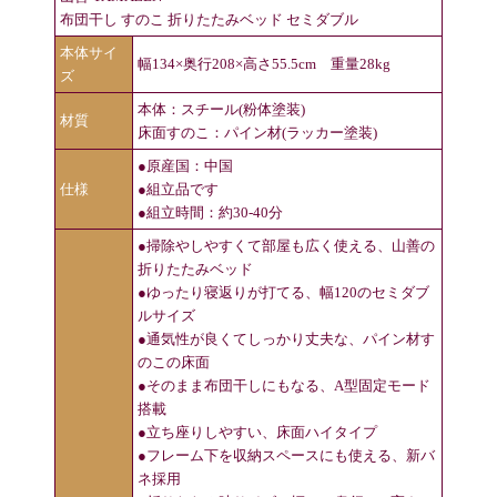
布団干し すのこ 折りたたみベッド セミダブル
本体サイ
幅134×奥行208×高さ55.5cm 重量28kg
ズ
本体：スチール(粉体塗装)
材質
床面すのこ：パイン材(ラッカー塗装)
●原産国：中国
仕様
●組立品です
●組立時間：約30-40分
●掃除やしやすくて部屋も広く使える、山善の
折りたたみベッド
●ゆったり寝返りが打てる、幅120のセミダブ
ルサイズ
●通気性が良くてしっかり丈夫な、パイン材す
のこの床面
●そのまま布団干しにもなる、A型固定モード
搭載
●立ち座りしやすい、床面ハイタイプ
●フレーム下を収納スペースにも使える、新バ
ネ採用