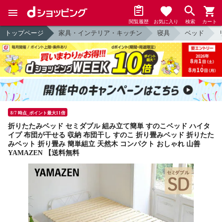
閲覧履歴
お気に入り
検索
カート
トップページ
家具・インテリア・キッチン
寝具
ベッド
8/7 時点_ポイント最大11倍
折りたたみベッド セミダブル 組み立て簡単 すのこベッド ハイタ
イプ 布団が干せる 収納 布団干し すのこ 折り畳みベッド 折りたた
みベット 折り畳み 簡単組立 天然木 コンパクト おしゃれ 山善
YAMAZEN 【送料無料