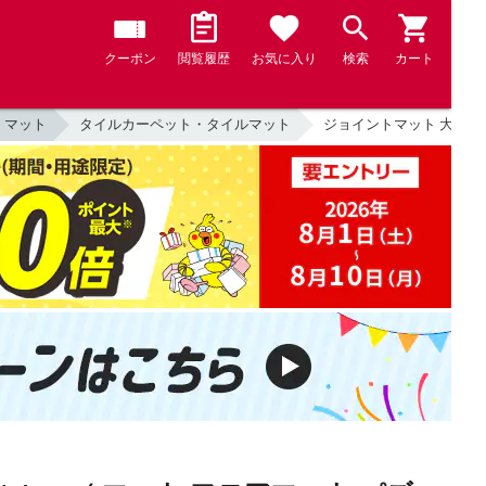
クーポン
閲覧履歴
お気に入り
検索
カート
・マット
タイルカーペット・タイルマット
ジョイントマット 大判 60