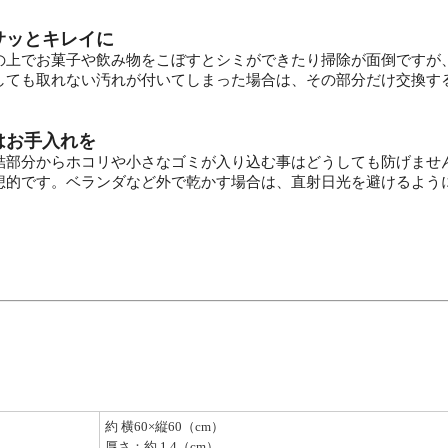
サッとキレイに
の上でお菓子や飲み物をこぼすとシミができたり掃除が面倒ですが
しても取れない汚れが付いてしまった場合は、その部分だけ交換す
はお手入れを
結部分からホコリや小さなゴミが入り込む事はどうしても防げませ
想的です。ベランダなど外で乾かす場合は、直射日光を避けるよう
約 横60×縦60（cm）
厚さ：約 1.4（cm）