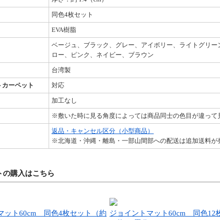
同色4枚セット
EVA樹脂
ベージュ、ブラック、グレー、アイボリー、ライトグリー
ロー、ピンク、ネイビー、ブラウン
台湾製
トカーペット
対応
加工なし
※敷いた時に見る角度によっては商品同士の色目が違って
返品・キャンセル区分（小型商品）
※北海道・沖縄・離島・一部山間部への配送は追加送料が
トの購入はこちら
マット60cm 同色4枚セット（約
ジョイントマット60cm 同色12