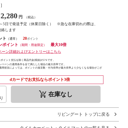
し］
2,280
円
（税込）
3～5日で発送予定（休業日除く） ※急な在庫切れの際は、
連絡します
ント
20
（通常）
ンポイント
最大10倍
（期間・用途限定）
ペーン詳細およびエントリーはこちら
ポイント支払を除く商品代金(税抜)の1％です。
ンペーンの適用条件を全て満たした場合の最大倍率です。
適用状況によっては、ポイントの進呈数・付与倍率が最大倍率より少なくなる場合がござ
dカードでお支払ならポイント3倍
remove_shopping_cart
在庫なし
り
リビングート トップに戻る
タイルカーペット・タイルマットの一覧を見る