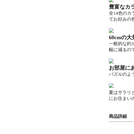
豊富なカ
全14色の
てお好みの
60cmの
一般的な約
幅に減るの
お部屋に
パズルのよ
夏はサラリ
にお住まい
商品詳細