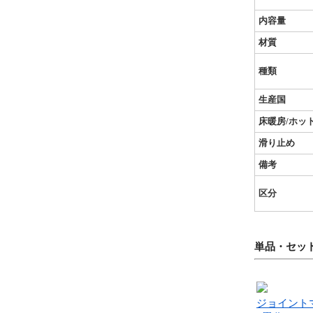
内容量
材質
種類
生産国
床暖房/ホッ
滑り止め
備考
区分
単品・セッ
ジョイント