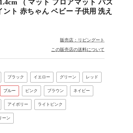
1.4cm （ マット フロアマット パズ
ント 赤ちゃん ベビー 子供用 洗え
販売店：リビングート
この販売店の送料について
ブラック
イエロー
グリーン
レッド
ブルー
ピンク
ブラウン
ネイビー
アイボリー
ライトピンク
リーン