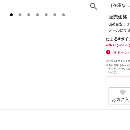
［在庫な
販売価格
出荷目安：
メールにて
たまるdポイ
+キャンペー
各キャン
※たまるdポイントは
※
表示倍率は各キャ
各キャンペーンの
います。
お気に入