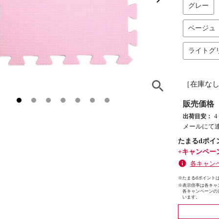
グレー
ベージュ
ライトグ
［在庫な
販売価格
出荷目安：
メールにて
たまるdポイ
+キャンペー
各キャン
※たまるdポイントは
※
表示倍率は各キャ
各キャンペーンの
います。