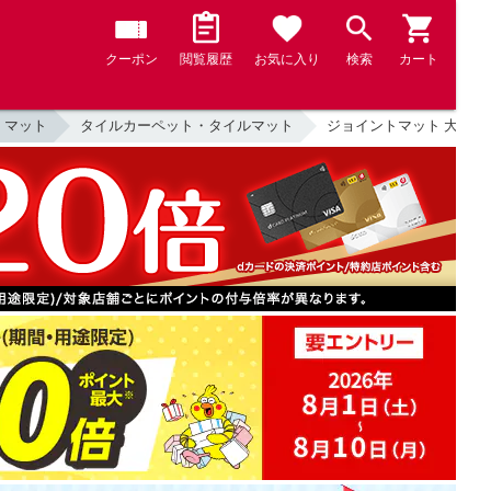
クーポン
閲覧履歴
お気に入り
検索
カート
・マット
タイルカーペット・タイルマット
ジョイントマット 大判 60