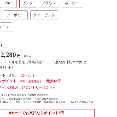
ブルー
ピンク
ブラウン
ネイビー
アイボリー
ライトピンク
リーン
し］
2,280
円
（税込）
4～6日で発送予定（休業日除く） ※急な在庫切れの際は、
連絡します
ント
20
（通常）
ンポイント
最大10倍
（期間・用途限定）
ペーン詳細およびエントリーはこちら
ポイント支払を除く商品代金(税抜)の1％です。
ンペーンの適用条件を全て満たした場合の最大倍率です。
適用状況によっては、ポイントの進呈数・付与倍率が最大倍率より少なくなる場合がござ
dカードでお支払ならポイント3倍