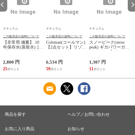
T
ク
1
9
ナチュラム
ナチュラム
ナチュラム
この販売店の送料について
この販売店の送料について
この販売店の送料について
【非常用 備蓄】 10
Coleman(コールマン)
スノーピーク(snow
年保存水(蒸留水) 2l
【2点セット】リゾー
peak) ギガパワーガス
6本セット(31箱以上
トチェア グレージュ
250イソ×2【2点セッ
はメーカー直送)
ト】
2L×6本 1箱
2,800 円
6,534 円
1,307 円
25
59
11
商品を探す
ヘルプ／お問い合わせ
お気に入り商品
お知らせ