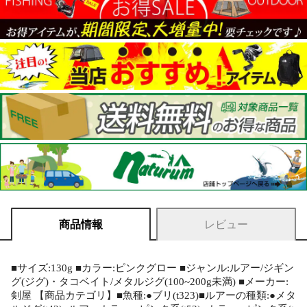
商品情報
レビュー
■サイズ:130g ■カラー:ピンクグロー ■ジャンル:ルアー/ジギン
グ(ジグ)・タコベイト/メタルジグ(100~200g未満) ■メーカー:
剣屋 【商品カテゴリ】■魚種:●ブリ(t323)■ルアーの種類:●メタ