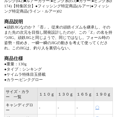
ルジグ(t42)■ルアーカラー:●ピンク系(t53)■カラー:●ピンク系(t
174)【特集区分】●フィッシング特定商品(ルアー)●フィッシ
ング特定商品(ライン・ルアー)02
商品説明
●頑鉄JIGなのか？「否」。従来の頑鉄イズムを継承し、その
また先の次元を目指し開発設計したのが、この「Z」の名を持
つJIG。頑鉄JIGと同じようで、同じではなし。フォール時の
姿勢・煌めき、一瞬一瞬のJIGの動きを考えて使ってくださ
れ。このJIGは、釣り人を裏切らない。
商品仕様
●重量：130g
●タイプ：シンキング
●ケイムラ特殊目玉搭載
●カラー:ピンクグロー
サイズ・カラ
１１０ｇ
１３０ｇ
１６５ｇ
１９０ｇ
ー 一覧
キャンディグロ
-
-
-
〇
ー