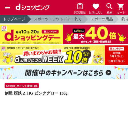
閲覧履歴
お気に入り
検索
カート
トップページ
スポーツ・アウトドア・釣り
スポーツ用品
釣
8/9 時点_ポイント最大11倍
剣屋 頑鉄 Z JIG ピンクグロー 130g