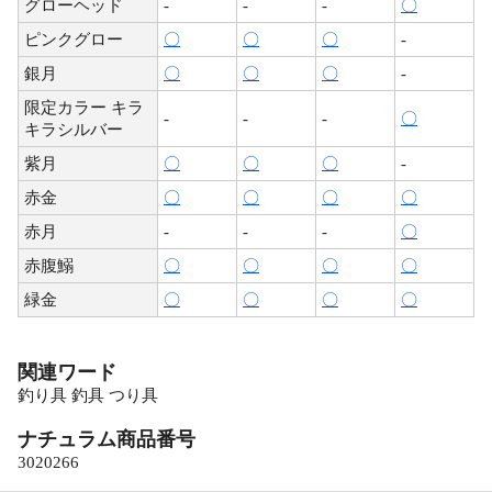
グローヘッド
-
-
-
〇
ピンクグロー
〇
〇
〇
-
銀月
〇
〇
〇
-
限定カラー キラ
-
-
-
〇
キラシルバー
紫月
〇
〇
〇
-
赤金
〇
〇
〇
〇
赤月
-
-
-
〇
赤腹鰯
〇
〇
〇
〇
緑金
〇
〇
〇
〇
関連ワード
釣り具 釣具 つり具
ナチュラム商品番号
3020266