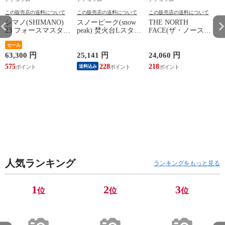
この販売店の送料について
この販売店の送料について
この販売店の送料について
シマノ(SHIMANO)
スノーピーク(snow
THE NORTH
23 フォースマスター
peak) 焚火台Lスター
FACE(ザ・ノース・
600DH
ターセット L
フェイス) ティーア
セール
ールロケット ブラッ
3
ク(K) M
63,300 円
25,141 円
24,060 円
2
575
228
218
送料込み
人気ランキング
ランキングをもっと見る
1
2
3
位
位
位