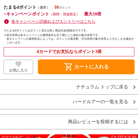
たまるdポイント
10
（通常）
+キャンペーンポイント
最大10倍
（期間・用途限定）
各キャンペーン詳細およびエントリーはこちら
※たまるdポイントはポイント支払を除く商品代金(税抜)の1％です。
※
表示倍率は各キャンペーンの適用条件を全て満たした場合の最大倍率です。
各キャンペーンの適用状況によっては、ポイントの進呈数・付与倍率が最大倍率より少なくなる場合が
ございます。
dカードでお支払ならポイント3倍
shopping_cart
カートに入れる
お気に入り
ナチュラム トップに戻る
ハードルアーの一覧を見る
商品レビューを投稿するには