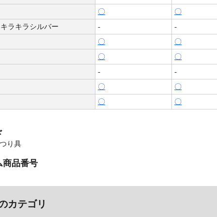
〇
〇
 キラキラシルバー
-
-
〇
〇
〇
〇
-
-
〇
〇
〇
〇
ド
 つり具
ム商品番号
のカテゴリ