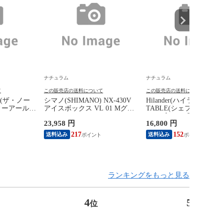
ナチュラム
ナチュラム
て
この販売店の送料について
この販売店の送料について
CE(ザ・ノー
シマノ(SHIMANO) NX-430V
Hilander(ハイランダー) 
ィーアールロ
アイスボックス VL 01 Mグレ
TABLE(シェフテーブル
 M
ー 30L
テーブル IGT互換 【1
23,958 円
16,800 円
証】 ダークブラウン
217
152
送料込み
送料込み
ランキングをもっと見る
4
5
位
位