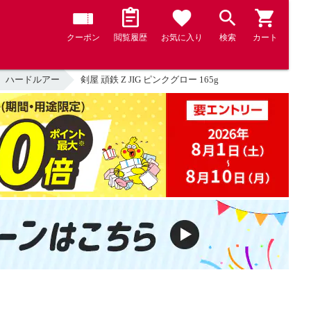
クーポン
閲覧履歴
お気に入り
検索
カート
ハードルアー
剣屋 頑鉄 Z JIG ピンクグロー 165g