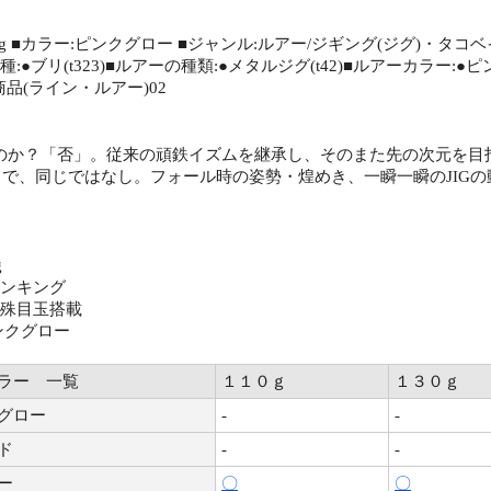
5g ■カラー:ピンクグロー ■ジャンル:ルアー/ジギング(ジグ)・タコベイ
:●ブリ(t323)■ルアーの種類:●メタルジグ(t42)■ルアーカラー:●ピ
品(ライン・ルアー)02
なのか？「否」。従来の頑鉄イズムを継承し、そのまた先の次元を目指
うで、同じではなし。フォール時の姿勢・煌めき、一瞬一瞬のJIGの
g
シンキング
特殊目玉搭載
ンクグロー
ラー 一覧
１１０ｇ
１３０ｇ
グロー
-
-
ド
-
-
ー
〇
〇