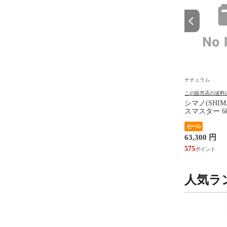
ナチュラム
ナチュラム
の送料について
この販売店の送料について
この販売店の送料
MAREST(サーマレスト)
THE NORTH FACE(ザ・ノー
シマノ(SHIM
 ソル シルバー×レモ
ス・フェイス) ジオ フェイス
スマスター 60
トート ブラック(K) 15L
 円
セール
セール
10,900 円
63,300 円
105
99
575
人気ラ
9
10
位
位