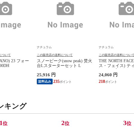
ナチュラム
ナチュラム
について
この販売店の送料について
この販売店の送料につい
ANO) 23 フォー
スノーピーク(snow peak) 焚火
THE NORTH FA
0DH
台Lスターターセット L
ス・フェイス) テ
ケット ブラック(K)
25,916 円
24,060 円
235
218
送料込み
ンキング
1
2
3
位
位
位