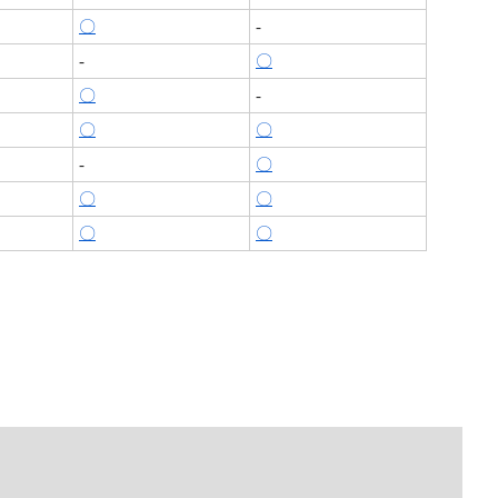
〇
-
-
〇
〇
-
〇
〇
-
〇
〇
〇
〇
〇