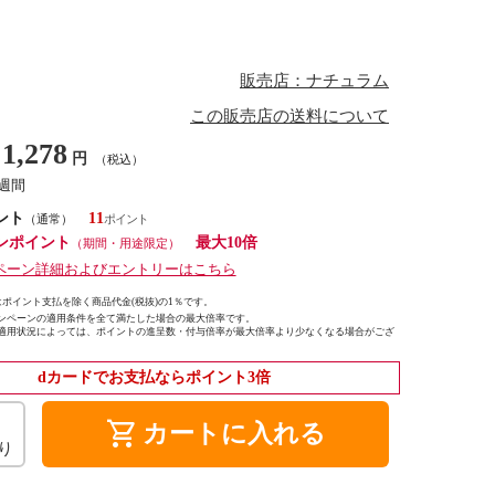
販売店：ナチュラム
この販売店の送料について
1,278
円
（税込）
2週間
ント
11
（通常）
ンポイント
最大10倍
（期間・用途限定）
ペーン詳細およびエントリーはこちら
ポイント支払を除く商品代金(税抜)の1％です。
ンペーンの適用条件を全て満たした場合の最大倍率です。
適用状況によっては、ポイントの進呈数・付与倍率が最大倍率より少なくなる場合がござ
dカードでお支払ならポイント3倍
shopping_cart
カートに入れる
り