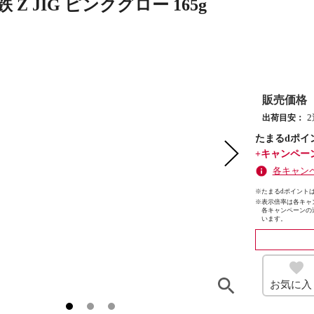
 Z JIG ピンクグロー 165g
販売価格
出荷目安：
たまるdポイ
+キャンペー
各キャン
※たまるdポイントは
※
表示倍率は各キャ
各キャンペーンの
います。
お気に入