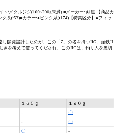
ト/メタルジグ(100~200g未満) ■メーカー: 剣屋 【商品カ
ンク系(t53)■カラー:●ピンク系(t174)【特集区分】●フィッ
し開発設計したのが、この「Z」の名を持つJIG。頑鉄JI
動きを考えて使ってくだされ。このJIGは、釣り人を裏切
１６５ｇ
１９０ｇ
-
〇
-
〇
〇
-