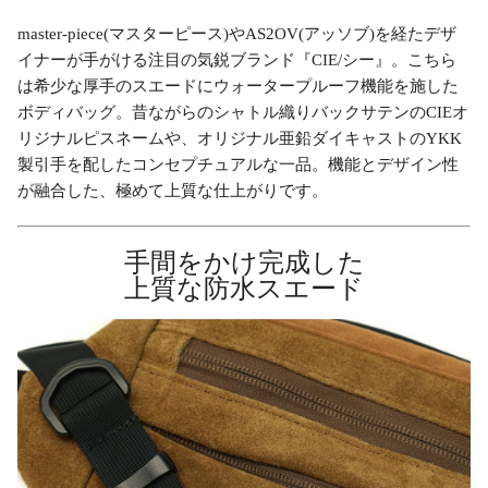
master-piece(マスターピース)やAS2OV(アッソブ)を経たデザ
イナーが手がける注目の気鋭ブランド『CIE/シー』。こちら
は希少な厚手のスエードにウォータープルーフ機能を施した
ボディバッグ。昔ながらのシャトル織りバックサテンのCIEオ
リジナルピスネームや、オリジナル亜鉛ダイキャストのYKK
製引手を配したコンセプチュアルな一品。機能とデザイン性
が融合した、極めて上質な仕上がりです。
手間をかけ完成した
上質な防水スエード