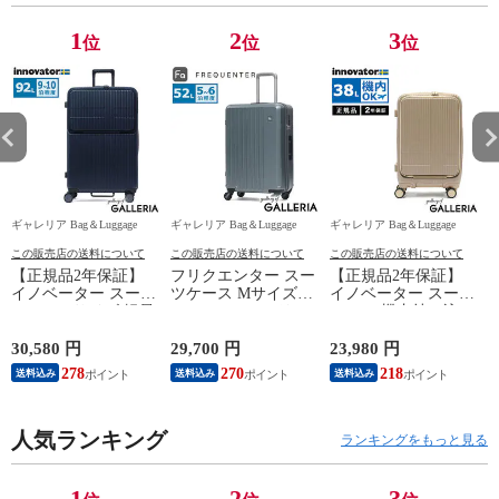
1
2
3
位
位
位
ギャレリア Bag＆Luggage
ギャレリア Bag＆Luggage
ギャレリア Bag＆Luggage
ギ
この販売店の送料について
この販売店の送料について
この販売店の送料について
【正規品2年保証】
フリクエンター スー
【正規品2年保証】
イノベーター スーツ
ツケース Mサイズ
イノベーター スーツ
ケース Lサイズ 軽量
FREQUENTER リエ
ケース 機内持ち込み
K
innovator キャリーケ
ーヴェ キャリーケー
フロントオープン 軽
ース suitcase ストッ
ス 52L 軽量 軽い 静
量 innovator キャリー
30,580 円
29,700 円
23,980 円
2
パー フロントポケッ
音 メンズ レディー
ケース ブランド 小
278
270
218
送料込み
送料込み
送料込み
ト キャリーバッグ
ス M TSロック 5泊 6
さめ Sサイズ ストッ
PC 静音 TSAロック
泊 旅行 出張 消臭 抗
パー TSAロック 3泊
旅行 9泊 10泊
菌 LIEVE 4輪キャリ
4泊 38L Extreme
水
Extreme Journey 92L
人気ランキング
ー 57cm 1-252
Journey Cabin INV50
ランキングをもっと見る
Large INV90
1
2
3