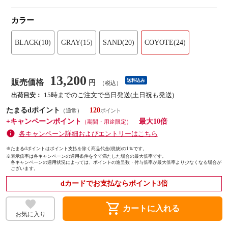
カラー
BLACK(10)
GRAY(15)
SAND(20)
COYOTE(24)
13,200
販売価格
送料込み
円
（税込）
15時までのご注文で当日発送(土日祝も発送)
出荷目安：
たまるdポイント
120
（通常）
+キャンペーンポイント
最大10倍
（期間・用途限定）
各キャンペーン詳細およびエントリーはこちら
※たまるdポイントはポイント支払を除く商品代金(税抜)の1％です。
※
表示倍率は各キャンペーンの適用条件を全て満たした場合の最大倍率です。
各キャンペーンの適用状況によっては、ポイントの進呈数・付与倍率が最大倍率より少なくなる場合が
ございます。
dカードでお支払ならポイント3倍
shopping_cart
カートに入れる
お気に入り