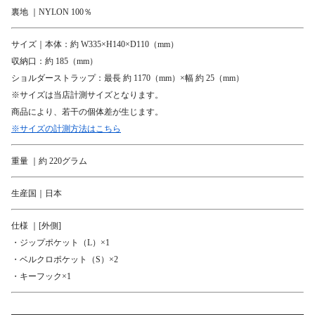
裏地 ｜NYLON 100％
サイズ｜本体：約 W335×H140×D110（mm）
収納口：約 185（mm）
ショルダーストラップ：最長 約 1170（mm）×幅 約 25（mm）
※サイズは当店計測サイズとなります。
商品により、若干の個体差が生じます。
※サイズの計測方法はこちら
重量 ｜約 220グラム
生産国｜日本
仕様 ｜[外側]
・ジップポケット（L）×1
・ベルクロポケット（S）×2
・キーフック×1