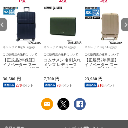
位
位
位
ギャレリア Bag＆Luggage
ギャレリア Bag＆Luggage
ギャレリア Bag＆Luggage
ギ
この販売店の送料について
この販売店の送料について
この販売店の送料について
【正規品2年保証】
コムサメン 名刺入れ
【正規品2年保証】
イノベーター スーツ
メンズ レディース
イノベーター スーツ
ケース Lサイズ 軽量
ブランド 本革 革
ケース 機内持ち込み
innovator キャリーケ
COMME CA MEN 薄
フロントオープン 軽
ース suitcase ストッ
型 スリム 軽量 おし
量 innovator キャリー
30,580 円
7,700 円
23,980 円
2
パー フロントポケッ
ゃれ バイカラー カ
ケース ブランド 小
278
70
218
送料込み
送料込み
送料込み
ト キャリーバッグ
ードケース カード入
さめ Sサイズ ストッ
PC 静音 TSAロック
れ ビジネス シンプ
パー TSAロック 3泊
旅行 9泊 10泊
ル 10代 20代 30代
4泊 38L Extreme
ー
Extreme Journey 92L
Cole 名刺入
Journey Cabin INV50
B
Large INV90
WCM6755
0