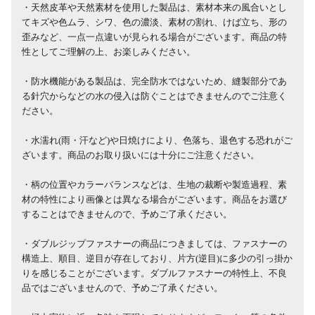
・天然皮革や天然素材を使用した製品は、素材本来の風合いとし
てキズや色ムラ、シワ、色の濃淡、素材の割れ、けば立ち、形の
歪みなど、一点一点違いが見られる場合がございます。商品の特
性としてご理解の上、お楽しみください。
・防水機能がある製品は、完全防水ではないため、縫製部分であ
る針穴からなどの水の侵入は防ぐことはできませんのでご注意く
ださい。
・水濡れ(雨・汗など)や日焼けにより、色落ち、退色する恐れがご
ざいます。商品のお取り扱いには十分にご注意ください。
・柄の位置やカラーバランスなどは、生地の裁断や製造過程、素
材の特性により画像とは異なる場合がございます。商品をお選び
することはできませんので、予めご了承ください。
・ダブルジップファスナーの商品につきましては、ファスナーの
構造上、順目、逆目が存在しており、片方(逆目)に多少の引っ掛か
りを感じることがございます。ダブルファスナーの特性上、不良
品ではございませんので、予めご了承ください。