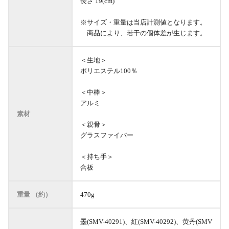
長さ 19(cm)
※サイズ・重量は当店計測値となります。
商品により、若干の個体差が生じます。
＜生地＞
ポリエステル100％
＜中棒＞
アルミ
素材
＜親骨＞
グラスファイバー
＜持ち手＞
合板
重量 （約）
470g
墨(SMV-40291)、紅(SMV-40292)、黄丹(SMV