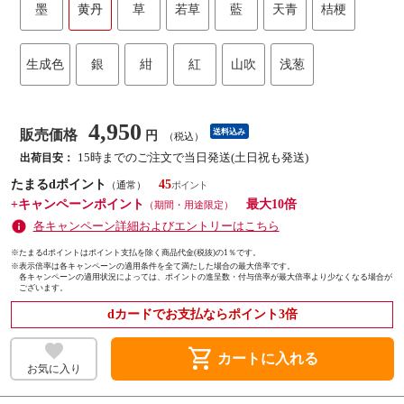
墨
黄丹
草
若草
藍
天青
桔梗
生成色
銀
紺
紅
山吹
浅葱
4,950
販売価格
送料込み
円
（税込）
15時までのご注文で当日発送(土日祝も発送)
出荷目安：
たまるdポイント
45
（通常）
+キャンペーンポイント
最大10倍
（期間・用途限定）
各キャンペーン詳細およびエントリーはこちら
※たまるdポイントはポイント支払を除く商品代金(税抜)の1％です。
※
表示倍率は各キャンペーンの適用条件を全て満たした場合の最大倍率です。
各キャンペーンの適用状況によっては、ポイントの進呈数・付与倍率が最大倍率より少なくなる場合が
ございます。
dカードでお支払ならポイント3倍
shopping_cart
カートに入れる
お気に入り