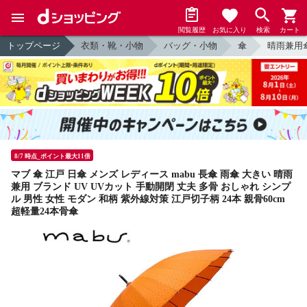
閲覧履歴
お気に入り
検索
カート
トップページ
衣類・靴・小物
バッグ・小物
傘
晴雨兼用
8/7 時点_ポイント最大11倍
マブ 傘 江戸 日傘 メンズ レディース mabu 長傘 雨傘 大きい 晴雨
兼用 ブランド UV UVカット 手動開閉 丈夫 多骨 おしゃれ シンプ
ル 男性 女性 モダン 和柄 紫外線対策 江戸切子柄 24本 親骨60cm
超軽量24本骨傘