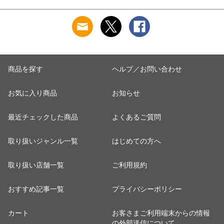
完全遮光 裏面黒 遮
PC 静音 TSAロック
れ ビジネス シンプ
光 遮熱 可愛い PUバ
旅行 9泊 10泊
ル 10代 20代 30代
4
イカラーパイピング
Extreme Journey 92L
Cole 名刺入
J
B-936845
Large INV90
WCM6755
商品を探す
ヘルプ／お問い合わせ
お気に入り商品
お知らせ
最近チェックした商品
よくあるご質問
取り扱いジャンル一覧
はじめての方へ
取り扱い店舗一覧
ご利用規約
おすすめ記事一覧
プライバシーポリシー
カート
お客さまご利用端末からの情報
の外部送信について