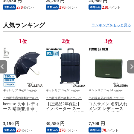
ース suitcase ストッ
ス 52L 軽量 軽い 静
量 innovator キャリー
30,580 円
29,700 円
23,980 円
2
パー フロントポケッ
音 メンズ レディー
ケース ブランド 小
278
270
218
送料込み
送料込み
送料込み
ト キャリーバッグ
ス M TSロック 5泊 6
さめ Sサイズ ストッ
PC 静音 TSAロック
泊 旅行 出張 消臭 抗
パー TSAロック 3泊
旅行 9泊 10泊
菌 LIEVE 4輪キャリ
4泊 38L Extreme
水
Extreme Journey 92L
人気ランキング
ー 57cm 1-252
Journey Cabin INV50
ランキングをもっと見る
Large INV90
1
2
3
位
位
位
ギャレリア Bag＆Luggage
ギャレリア Bag＆Luggage
ギャレリア Bag＆Luggage
ギ
この販売店の送料について
この販売店の送料について
この販売店の送料について
because 長傘 レディ
【正規品2年保証】
コムサメン 名刺入れ
ース 晴雨兼用 傘 ビ
イノベーター スーツ
メンズ レディース
コーズ ブランド 女
ケース Lサイズ 軽量
ブランド 本革 革
性 花びら 日傘 雨傘
innovator キャリーケ
COMME CA MEN 薄
手開き 手動開閉 親
ース suitcase ストッ
型 スリム 軽量 おし
量
3,190 円
30,580 円
7,700 円
2
骨50cm 8本骨 丈夫
パー フロントポケッ
ゃれ バイカラー カ
29
278
70
送料込み
送料込み
送料込み
軽量 UVカット100%
ト キャリーバッグ
ードケース カード入