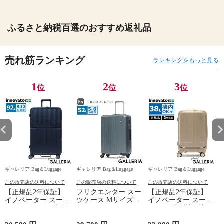
ふるさと納税百選のおすすめ返礼品
売れ筋ランキング
ランキングをもっと見る
1
2
3
位
位
位
ギャレリア Bag＆Luggage
ギャレリア Bag＆Luggage
ギャレリア Bag＆Luggage
ギ
この販売店の送料について
この販売店の送料について
この販売店の送料について
【正規品2年保証】
フリクエンター スー
【正規品2年保証】
イノベーター スーツ
ツケース Mサイズ
イノベーター スーツ
ケース Lサイズ 軽量
FREQUENTER リエ
ケース 機内持ち込み
K
innovator キャリーケ
ーヴェ キャリーケー
フロントオープン 軽