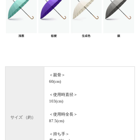
＜親骨＞
60(cm)
＜使用時直径＞
103(cm)
＜使用時全長＞
サイズ （約）
87.5(cm)
＜持ち手＞