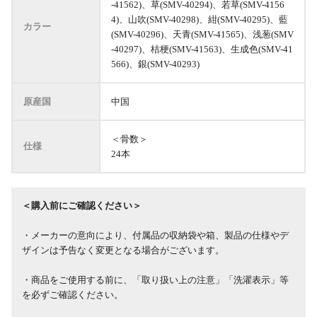
-41562)、草(SMV-40294)、若草(SMV-4156
4)、山吹(SMV-40298)、紺(SMV-40295)、藍
カラー
(SMV-40296)、天青(SMV-41565)、浅葱(SMV
-40297)、桔梗(SMV-41563)、生成色(SMV-41
566)、銀(SMV-40293)
原産国
中国
＜骨数＞
仕様
24本
＜購入前にご確認ください＞
・メーカーの意向により、付属品の収納袋や箱、製品の仕様やデ
ザインは予告なく変更となる場合がございます。
・商品をご使用する前に、「取り扱い上の注意」「洗濯表示」等
を必ずご確認ください。