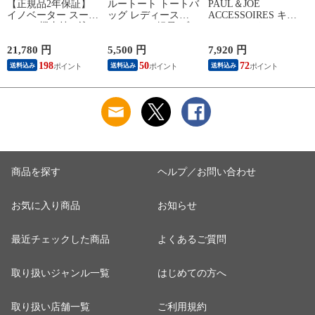
【正規品2年保証】
ルートート トートバ
PAUL＆JOE
イノベーター スーツ
ッグ レディース
ACCESSOIRES キー
ケース 機内持ち込み
ROOTOTE 軽量 ブラ
ケース レディース
軽量 innovator キャリ
ンド 小さめ トート
スマートキー ポール
ーケース suitcase 小
バッグ A5 おしゃれ
アンドジョー ブラン
H
21,780 円
5,500 円
7,920 円
1
さめ Sサイズ フロン
シンプル PEANUTS
ド 可愛い カード コ
198
50
72
送料込み
送料込み
送料込み
トポケット ストッパ
スヌーピー ピーナッ
ンパクト 車 鍵 ファ
ー TSAロック 2泊 3
ツ ショルダー 2WAY
スナー おしゃれ ロ
泊 Extreme Journey
トート デリ IP.デリ.
ゴ 上品 おしゃれ キ
21L Coin-Locker
シシュウ.Peanuts-0M
ルティング キルト
INV30
8419
QUILTING PJA-
T
W1256
商品を探す
ヘルプ／お問い合わせ
お気に入り商品
お知らせ
最近チェックした商品
よくあるご質問
取り扱いジャンル一覧
はじめての方へ
取り扱い店舗一覧
ご利用規約