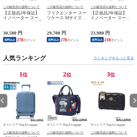
この販売店の送料について
この販売店の送料について
この販売店の送料について
【正規品2年保証】
フリクエンター スー
【正規品2年保証】
イノベーター スーツ
ツケース Mサイズ
イノベーター スーツ
ケース Lサイズ 軽量
FREQUENTER リエ
ケース 機内持ち込み
K
innovator キャリーケ
ーヴェ キャリーケー
フロントオープン 軽
ース suitcase ストッ
ス 52L 軽量 軽い 静
量 innovator キャリー
30,580 円
29,700 円
23,980 円
2
パー フロントポケッ
音 メンズ レディー
ケース ブランド 小
278
270
218
送料込み
送料込み
送料込み
ト キャリーバッグ
ス M TSロック 5泊 6
さめ Sサイズ ストッ
PC 静音 TSAロック
泊 旅行 出張 消臭 抗
パー TSAロック 3泊
旅行 9泊 10泊
菌 LIEVE 4輪キャリ
4泊 38L Extreme
水
Extreme Journey 92L
人気ランキング
ー 57cm 1-252
Journey Cabin INV50
ランキングをもっと見る
Large INV90
1
2
3
位
位
位
ギャレリア Bag＆Luggage
ギャレリア Bag＆Luggage
ギャレリア Bag＆Luggage
ギ
この販売店の送料について
この販売店の送料について
この販売店の送料について