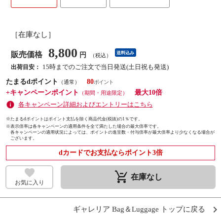
［在庫なし］
8,800
販売価格
送料込み
円
（税込）
15時までのご注文で当日発送(土日祝も発送)
出荷目安：
たまるdポイント
80
（通常）
+キャンペーンポイント
最大10倍
（期間・用途限定）
各キャンペーン詳細およびエントリーはこちら
※たまるdポイントはポイント支払を除く商品代金(税抜)の1％です。
※
表示倍率は各キャンペーンの適用条件を全て満たした場合の最大倍率です。
各キャンペーンの適用状況によっては、ポイントの進呈数・付与倍率が最大倍率より少なくなる場合が
ございます。
dカードでお支払ならポイント3倍
remove_shopping_cart
在庫なし
お気に入り
ギャレリア Bag＆Luggage トップに戻る