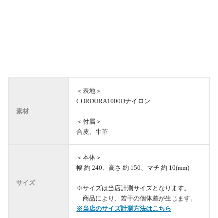
＜表地＞
CORDURA1000Dナイロン
素材
＜付属＞
合皮、牛革
＜本体＞
幅 約 240、高さ 約 150、マチ 約 10(mm)
サイズ
※サイズは当店計測サイズとなります。
商品により、若干の個体差が生じます。
※当店のサイズ計測方法はこちら