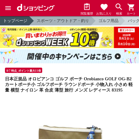
閲覧履歴
お気に入り
検索
カート
トップページ
スポーツ・アウトドア・釣り
ゴルフ用品
バッ
8/7 時点_ポイント最大11倍
日本正規品 オロビアンコ ゴルフ ポーチ Orobianco GOLF OG-B2
カートポーチ小 ゴルフポーチ ラウンドポーチ 小物入れ 小さめ 軽
量 横型 ナイロン 革 合皮 薄型 旅行 メンズ レディース 83195