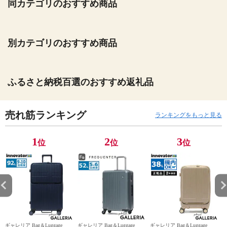
同カテゴリのおすすめ商品
別カテゴリのおすすめ商品
ふるさと納税百選のおすすめ返礼品
売れ筋ランキング
ランキングをもっと見る
1
2
3
位
位
位
ギャレリア Bag＆Luggage
ギャレリア Bag＆Luggage
ギャレリア Bag＆Luggage
ギ